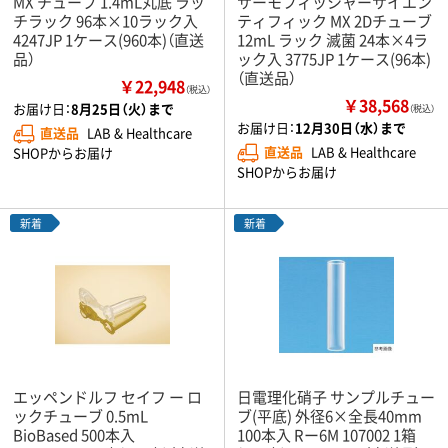
MX チューブ 1.4mL丸底 ラッ
サーモフィッシャーサイエン
チラック 96本×10ラック入
ティフィック MX 2Dチューブ
4247JP 1ケース(960本)（直送
12mL ラック 滅菌 24本×4ラ
品）
ック入 3775JP 1ケース(96本)
（直送品）
￥22,948
（税込）
￥38,568
お届け日：
8月25日（火）まで
（税込）
お届け日：
12月30日（水）まで
直送品
LAB & Healthcare
直送品
LAB & Healthcare
SHOPからお届け
SHOPからお届け
新着
新着
エッペンドルフ セイフ ー ロ
日電理化硝子 サンプルチュー
ックチューブ 0.5mL
ブ(平底) 外径6×全長40mm
BioBased 500本入
100本入 Rー6M 107002 1箱