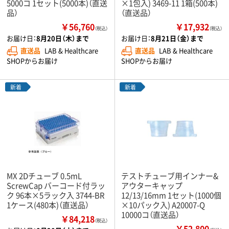
5000コ 1セット(5000本)（直送
×1包入) 3469-11 1箱(500本)
品）
（直送品）
￥56,760
￥17,932
（税込）
（税込）
お届け日：
8月20日（木）まで
お届け日：
8月21日（金）まで
直送品
LAB & Healthcare
直送品
LAB & Healthcare
SHOPからお届け
SHOPからお届け
新着
新着
MX 2Dチューブ 0.5mL
テストチューブ用インナー&
ScrewCap バーコード付ラッ
アウターキャップ
ク 96本×5ラック入 3744-BR
12/13/16mm 1セット(1000個
1ケース(480本)（直送品）
×10パック入) A20007-Q
10000コ（直送品）
￥84,218
（税込）
￥52,800