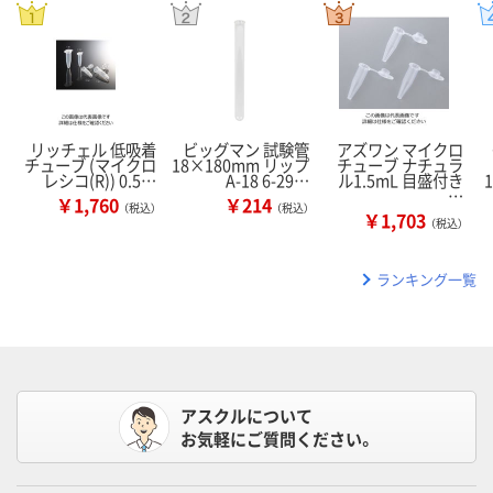
リッチェル 低吸着
ビッグマン 試験管
アズワン マイクロ
チューブ (マイクロ
18×180mm リップ
チューブ ナチュラ
レシコ(R)) 0.5…
A-18 6-29…
ル1.5mL 目盛付き
…
￥1,760
￥214
（税込）
（税込）
￥1,703
（税込）
ランキング一覧
アスクルについて
お気軽にご質問ください。