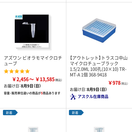
アズワン ビオラモマイクロチ
【アウトレット】トラスコ中山
ューブ
マイクロチューブラック
1.5/2.0ML 100孔(10×10) TR-
MT-A 1個 368-9418
￥2,456
￥13,585
￥978
（税込）
お届け日：
8月9日（日）
お届け日：
8月9日（日）
容量・販売単位違いの商品が
5
商品あります
アスクル在庫商品
新着
新着