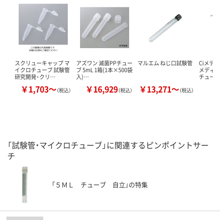
スクリューキャップ マ
アズワン 滅菌PPチュー
マルエム ねじ口試験管
Ciメデ
イクロチューブ 試験管
ブ 5mL 1箱(1本×500袋
メディカ
研究開発・クリ…
入)…
チュー
￥1,703～
￥16,929
￥13,271～
￥
（税込）
（税込）
（税込）
「試験管・マイクロチューブ」に関連するピンポイントサー
チ
「５ＭＬ チューブ 自立」の特集