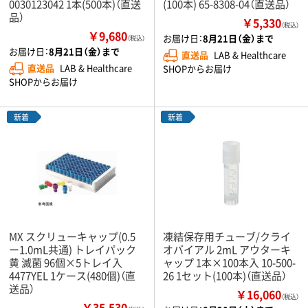
0030123042 1本(500本)（直送
(100本) 65-8308-04（直送品）
品）
￥5,330
（税込）
￥9,680
お届け日：
8月21日（金）まで
（税込）
お届け日：
8月21日（金）まで
直送品
LAB & Healthcare
直送品
LAB & Healthcare
SHOPからお届け
SHOPからお届け
新着
新着
MX スクリューキャップ(0.5
凍結保存用チューブ/クライ
ー1.0mL共通) トレイパック
オバイアル 2mL アウターキ
黄 滅菌 96個×5トレイ入
ャップ 1本×100本入 10-500-
4477YEL 1ケース(480個)（直
26 1セット(100本)（直送品）
送品）
￥16,060
（税込）
￥35,530