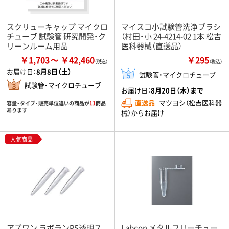
スクリューキャップ マイクロ
マイスコ小試験管洗浄ブラシ
チューブ 試験管 研究開発・ク
（村田・小 24-4214-02 1本 松吉
リーンルーム用品
医科器械（直送品）
￥1,703
￥42,460
￥295
（税込）
お届け日：
8月8日（土）
試験管・マイクロチューブ
試験管・マイクロチューブ
お届け日：
8月20日（木）まで
直送品
マツヨシ（松吉医科器
容量・タイプ・販売単位違いの商品が
11
商品
あります
械）からお届け
人気商品
アズワン ラボランPS透明ス
Labcon メタルフリーチュー