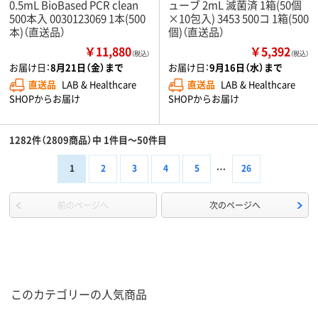
0.5mL BioBased PCR clean
ューブ 2mL 滅菌済 1箱(50個
500本入 0030123069 1本(500
×10包入) 3453 500コ 1箱(500
本)（直送品）
個)（直送品）
￥11,880
￥5,392
（税込）
（税込）
お届け日：
8月21日（金）まで
お届け日：
9月16日（水）まで
直送品
LAB & Healthcare
直送品
LAB & Healthcare
SHOPからお届け
SHOPからお届け
1282件（2809商品）中 1件目～50件目
1
2
3
4
5
26
前のページへ
次のページへ
このカテゴリーの人気商品