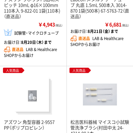
ピッチ 10mL φ16×100mm
ブ 丸底 1.5mL 500本入 3014-
110本入 9-822-01 1袋(110本)
870 1袋(500本) 67-5763-72（直
（直送品）
送品）
￥4,943
￥6,681
（税込）
（税込）
お届け日：
8月21日（金）まで
試験管・マイクロチューブ
直送品
LAB & Healthcare
お届け日：
8月20日（木）まで
SHOPからお届け
直送品
LAB & Healthcare
SHOPからお届け
人気商品
人気商品
アズワン 角型容器 2-9557
松吉医科器械 マイスコ小試験
PP（ポリプロピレン）
管洗浄ブラシ(村田中太 24-