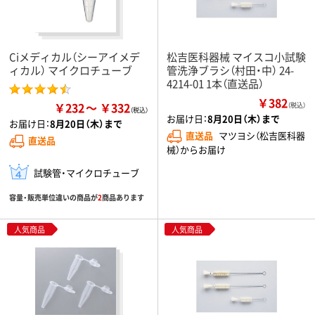
Ciメディカル（シーアイメデ
松吉医科器械 マイスコ小試験
ィカル） マイクロチューブ
管洗浄ブラシ（村田・中） 24-
4214-01 1本（直送品）
￥382
￥232
￥332
（税込）
お届け日：
8月20日（木）まで
お届け日：
8月20日（木）まで
直送品
マツヨシ（松吉医科器
直送品
械）からお届け
試験管・マイクロチューブ
容量・販売単位違いの商品が
2
商品あります
人気商品
人気商品