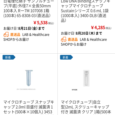
日電理化硝子 サンプルチュー
Low DNA Bindingスナップキ
ブ(平底) 外径7×全長50mm
ャップマイクロチューブ
100本入 Rー7M 107008 1箱
Sustainシリーズ 0.6 mL 1袋
(100本) 65-8308-03（直送品）
(1000本入) 3400-DLB（直送
品）
￥5,538
（税込）
￥4,285
お届け日：
8月21日（金）まで
（税込）
お届け日：
8月20日（木）まで
直送品
LAB & Healthcare
直送品
LAB & Healthcare
SHOPからお届け
SHOPからお届け
新着
新着
マイクロチューブ スナップキ
マイクロチューブ(自立
ャップ 2.0ml 目盛付 滅菌済 1
型)2mL スクリューキャップ
セット(500本×10個入) 3453
付き 滅菌済 クリア 1箱(500本