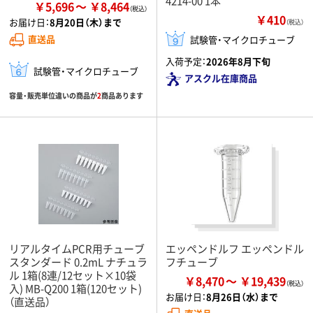
4214-00 1本
￥5,696
￥8,464
￥410
お届け日：
8月20日（木）まで
（税込）
直送品
試験管・マイクロチューブ
入荷予定：
2026年8月下旬
試験管・マイクロチューブ
アスクル在庫商品
容量・販売単位違いの商品が
2
商品あります
リアルタイムPCR用チューブ
エッペンドルフ エッペンドル
スタンダード 0.2mL ナチュラ
フチューブ
ル 1箱(8連/12セット×10袋
￥8,470
￥19,439
入) MB-Q200 1箱(120セット)
お届け日：
8月26日（水）まで
（直送品）