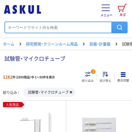
カゴ
メニュー
ホーム
研究開発・クリーンルーム用品
容器・計量器
試験
試験管・マイクロチューブ
1
1282
件（2809商品）中 1～50件を表示
表示切替
絞り込み
並び替え
試験管・マイクロチューブ
絞り込み
人気商品