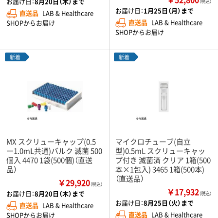
お届け日：
8月20日（木）まで
（税込）
お届け日：
1月25日（月）まで
直送品
LAB & Healthcare
直送品
LAB & Healthcare
SHOPからお届け
SHOPからお届け
新着
新着
MX スクリューキャップ(0.5
マイクロチューブ(自立
ー1.0mL共通)バルク 滅菌 500
型)0.5mL スクリューキャッ
個入 4470 1袋(500個)（直送
プ付き 滅菌済 クリア 1箱(500
品）
本×1包入) 3465 1箱(500本)
（直送品）
￥29,920
（税込）
￥17,932
お届け日：
8月20日（木）まで
（税込）
お届け日：
8月25日（火）まで
直送品
LAB & Healthcare
直送品
LAB & Healthcare
SHOPからお届け