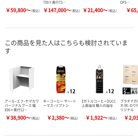
759×奥行73…
OFS…
￥59,800～
￥147,000～
￥21,400～
￥65,
（税込）
（税込）
（税込）
この商品を見た人はこちらも検討されていま
す
アール・エフ・ヤマカワ
キーコーヒー サー・ト
【ボトルコーヒー】UCC
プラチナ万
パーソナルブース 幅
ーマス・リプトン
上島珈琲 職人の珈琲
ネ（R） の
836×奥行12…
リジナル
￥38,900～
￥2,380～
￥1,922～
￥2,0
（税込）
（税込）
（税込）