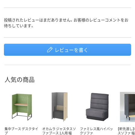
投稿されたレビューはまだありません。お客様のレビューコメントをお
待ちしています。
レビューを書く
人気の商品
集中ブース デスクタイ
オカムラ ジャスタスソ
ファミレス風ハイバッ
【軒先渡し】I
プ
ファブース 1人用 幅
クソファ
スソファ 幅