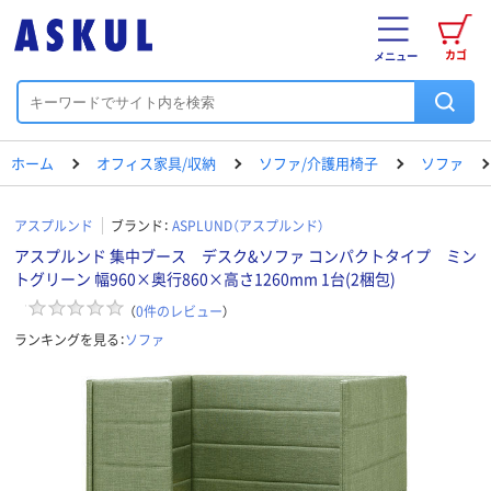
カゴ
メニュー
ホーム
オフィス家具/収納
ソファ/介護用椅子
ソファ
アスプルンド
ブランド：
ASPLUND（アスプルンド）
アスプルンド 集中ブース デスク&ソファ コンパクトタイプ ミン
トグリーン 幅960×奥行860×高さ1260mm 1台(2梱包)
（
0
件のレビュー
）
ランキングを見る：
ソファ