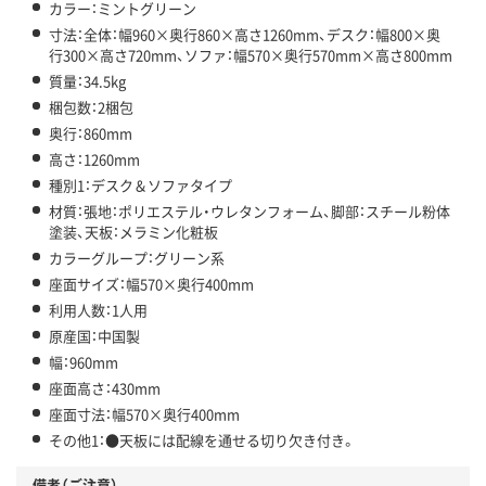
カラー：ミントグリーン
寸法：全体：幅960×奥行860×高さ1260mm、デスク：幅800×奥
行300×高さ720mm、ソファ：幅570×奥行570mm×高さ800mm
質量：34.5kg
梱包数：2梱包
奥行：860mm
高さ：1260mm
種別1：デスク＆ソファタイプ
材質：張地：ポリエステル・ウレタンフォーム、脚部：スチール粉体
塗装、天板：メラミン化粧板
カラーグループ：グリーン系
座面サイズ：幅570×奥行400mm
利用人数：1人用
原産国：中国製
幅：960mm
座面高さ：430mm
座面寸法：幅570×奥行400mm
その他1：●天板には配線を通せる切り欠き付き。
備考（ご注意）