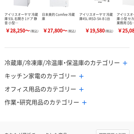
アイリスオーヤマ 冷蔵
日本美的 Comfee 冷蔵
アイリスオーヤマ 冷蔵
アイリスオ
庫 93L 右開き 1ドア 静
庫
庫45L IRSD-5A-B 1台
庫 小型 セ
音 小型…
業務用 【右
￥28,250～
￥27,800～
￥19,580
￥25,0
（税込）
（税込）
（税込）
冷蔵庫/冷凍庫/冷温庫・保温庫のカテゴリー
キッチン家電のカテゴリー
オフィス用品のカテゴリー
作業・研究用品のカテゴリー