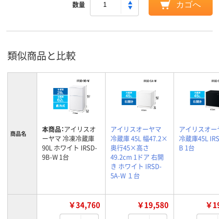
数量
カゴへ
類似商品と比較
本商品：
アイリスオ
アイリスオーヤマ
アイリスオー
商品名
ーヤマ 冷凍冷蔵庫
冷蔵庫 45L 幅47.2×
冷蔵庫45L IRS
90L ホワイト IRSD-
奥行45×高さ
B 1台
9B-W 1台
49.2cm 1ドア 右開
き ホワイト IRSD-
5A-W １台
￥34,760
￥19,580
￥19