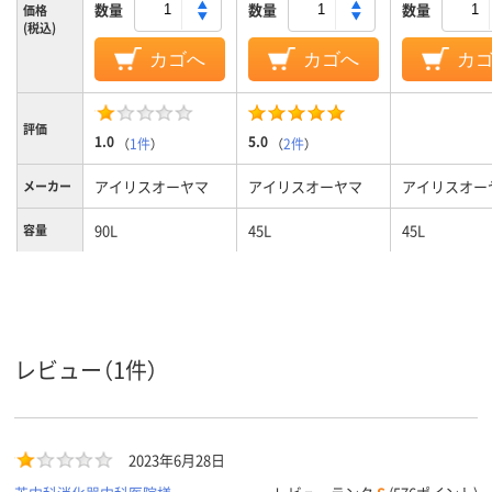
数量
数量
数量
価格
(税込)
カゴへ
カゴへ
カ
評価
1.0
5.0
（
1件
）
（
2件
）
アイリスオーヤマ
アイリスオーヤマ
アイリスオー
メーカー
90L
45L
45L
容量
1年間
保証期間
28kg
約17kg
約17kg
質量
レビュー（1件）
2023年6月28日