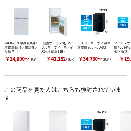
YAMAZEN 冷凍冷蔵庫/
【設置サービス付】アイ
アイリスオーヤマ 冷凍
アイリスオ
冷蔵庫 右開き 耐熱性天
リスオーヤマ オフィ
冷蔵庫 90L IRSD-9B
庫 45L 幅4
板 庫内…
ス用冷蔵庫 118…
45×高さ…
￥24,800～
￥41,182
￥34,760～
￥19,
（税込）
（税込）
（税込）
この商品を見た人はこちらも検討されていま
す