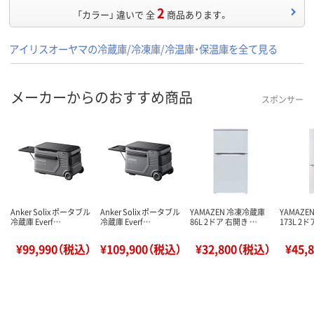
2
「カラー」 違いで 全
商品あります。
アイリスオーヤマの冷蔵庫/冷凍庫/冷温庫・保温庫を全て見る
メーカーからのおすすめ商品
スポンサー
Anker Solix ポータブル
Anker Solix ポータブル
YAMAZEN 冷凍冷蔵庫
YAMAZ
冷蔵庫 Everf…
冷蔵庫 Everf…
86L 2ドア 右開き …
173L 2
¥99,990（税込）
¥109,900（税込）
¥32,800（税込）
¥45,