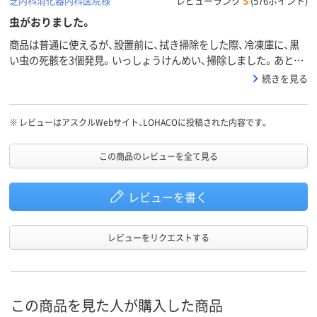
芝内科消化器内科医院様
レビューランク
S
(576ポイント)
虫がおりました。
商品は普通に使えるが、設置前に、拭き掃除をした際、冷凍庫に、黒
い虫の死骸を3個発見。いっしょうけんめい、掃除しました。あと、
これを頼む際、レジのご注文合計で組み立て設置費と、配送料とを、
続きを見る
両方0円で、表示するのは、おかしいと思います。配送料0になるの
で、設置の方も、設置してくれて無料になるのか？と、誤解いたしま
して、配送の佐川のにいちゃんと、言い争いになりました。組み立て
※
レビューはアスクルWebサイト、LOHACOに投稿された内容です。
設置費の、表示は、要らないと思います。再考をお願いします。
この商品のレビューを全て見る
レビューを書く
レビューをリクエストする
この商品を見た人が購入した商品