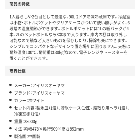
商品の特徴
1人暮らしや2台目として最適な、90L 2ドア冷凍冷蔵庫です。冷蔵室
は小物・ボトルポケットやクリアケースがついて使い勝手がよく、6
段階の温度調節ができます。ボトルポケットには1Lの紙パックが4
本、2Lのペットボトルなら3本まで入ります。庫内の棚は取り外し
可能なので鍋など大きいものを保存したり、掃除も楽にできます。
シンプルでコンパクトなデザインで置き場所に困りません。天板は
耐熱温度100℃、耐荷重は30kgfなので、電子レンジやトースターを
置くことができます。
商品仕様
メーカー：アイリスオーヤマ
ブランド：アイリスオーヤマ
カラー：ホワイト
セット内容：製氷皿（1個）、貯氷ケース（1個）、霜取り用ヘラ（1個）、
冷凍室棚（1個）
重量：28000g
寸法：約幅478×奥行509×高さ852mm
製造国：中国製