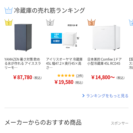
冷蔵庫の売れ筋ランキング
YAMAZEN 暑さ対策 飲め
アイリスオーヤマ 冷蔵庫
日本美的 Comfee 1ドア
【
る氷が作れる アイススラ
45L 幅47.2×奥行45×高
小型冷蔵庫 45L RCD45
ス
リーモ…
さ…
冷
￥87,780
(
2件
)
￥14,800～
（税込）
（税込）
￥19,580
（税込）
ランキングをもっと見る
メーカーからのおすすめ商品
スポンサー