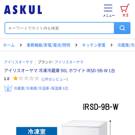
カゴ
メニュー
ホーム
事務機器/家電/電池/照明
キッチン家電
冷蔵庫/冷
アイリスオーヤマ
ブランド：
アイリスオーヤマ
アイリスオーヤマ 冷凍冷蔵庫 90L ホワイト IRSD-9B-W 1台
1.0
（
1
件のレビュー
）
冷蔵庫/冷凍庫/冷温庫・保温庫 6位