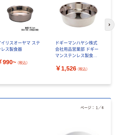
次のスライド
アイリスオーヤマ ステ
ドギーマンハヤシ株式
キリンビバ
ンレス製食器
会社用品営業部 ドギー
の紅茶 おい
マンステンレス製食器
無糖紅茶 お
￥990~
犬 皿型 L
ットボトル
（税込）
￥1,526
4976555930474 1個入
ー
（税込）
￥745~
（直送品）
ページ：
1
／
4