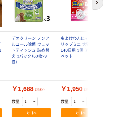
次へ
デオクリーン ノンア
虫よけわんにゃんク
ペット用
イ
ルコール除菌 ウェッ
リップミニ 犬猫用
AC 48巻
ロ
トティッシュ 詰め替
140日用 3個 アース・
り線香 
え 3パック（60枚×9
ペット
ト
個）
￥1,688
￥1,950
￥768
（税込）
（税込）
数量
数量
数量
カゴへ
カゴへ