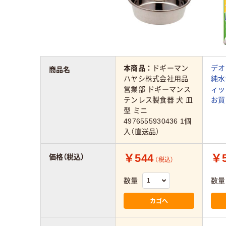
本商品：
ドギーマン
デオ
商品名
ハヤシ株式会社用品
純水
営業部 ドギーマンス
ィッ
テンレス製食器 犬 皿
お買い
型 ミニ
4976555930436 1個
入（直送品）
￥544
￥5
価格（税込）
（税込）
数量
数量
カゴへ