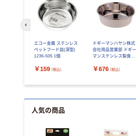
前のスライドへ
エコー金属 ステンレス
ドギーマンハヤシ株式
ペットフード皿(深型)
会社用品営業部 ドギ
1236-505 1個
マンステンレス製食器
犬 皿型 SS
￥159
￥676
4976555930443 1個
（税込）
（税込）
（直送品）
人気の商品