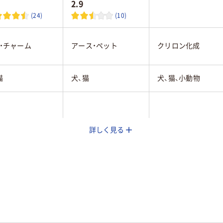
2.9
(24)
(10)
・チャーム
アース・ペット
クリロン化成
猫
犬、猫
犬、猫、小動物
詳しく見る
20