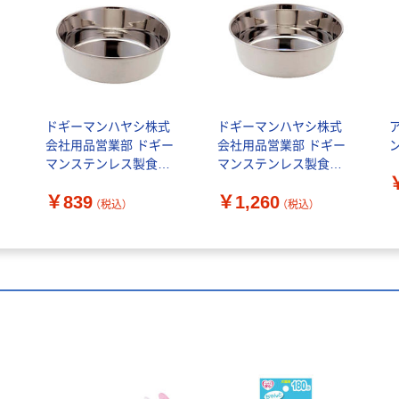
ドギーマンハヤシ株式
ドギーマンハヤシ株式
ー
会社用品営業部 ドギー
会社用品営業部 ドギー
マンステンレス製食器
マンステンレス製食器
犬 皿型 S
犬 皿型 M
￥839
￥1,260
入
4976555930450 1個入
4976555930467 1個入
（税込）
（税込）
（直送品）
（直送品）