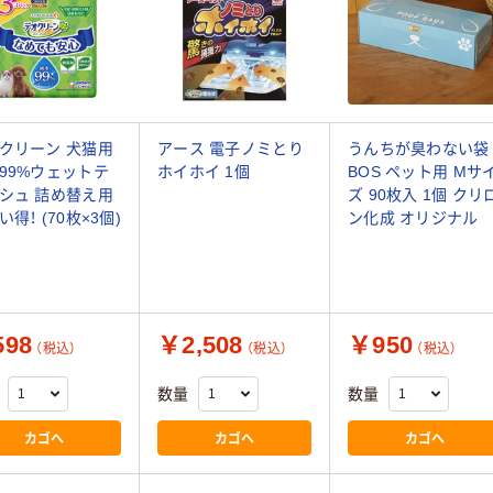
クリーン 犬猫用
アース 電子ノミとり
うんちが臭わない袋
99%ウェットテ
ホイホイ 1個
BOS ペット用 Mサ
シュ 詰め替え用
ズ 90枚入 1個 クリ
得！ (70枚×3個)
ン化成 オリジナル
98
￥2,508
￥950
（税込）
（税込）
（税込）
数量
数量
カゴへ
カゴへ
カゴへ