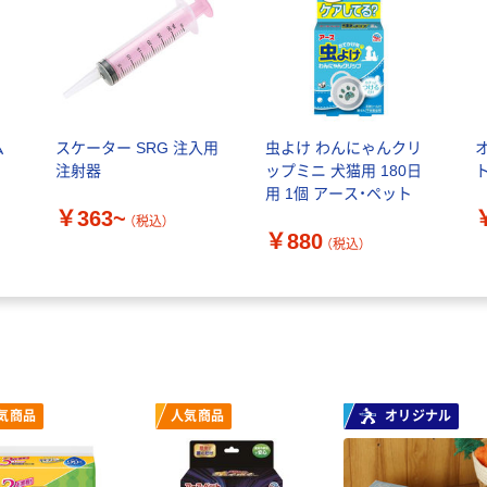
ム
スケーター SRG 注入用
虫よけ わんにゃんクリ
注射器
ップミニ 犬猫用 180日
用 1個 アース・ペット
￥363~
（税込）
￥880
（税込）
気商品
人気商品
オリジナル