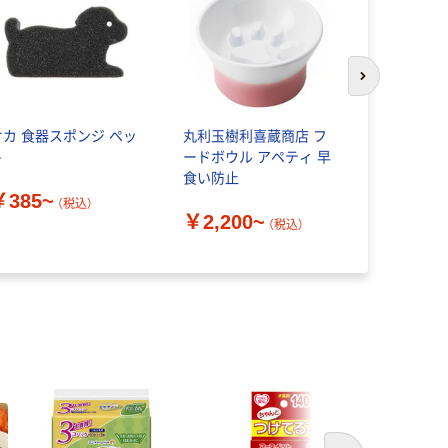
次のスライド
オカ 食器スポンジ ペッ
丸利玉樹利喜蔵商店 フ
トーラス 
ト
ードボウル アペティ 早
とスプレー 3
食い防止
除菌 消臭
￥385~
犬 猫
（税込）
￥2,200~
￥798
（税込）
（