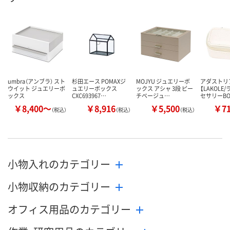
umbra（アンブラ） スト
杉田エース POMAXジ
MOJYU ジュエリーボ
アダストリ
ウイット ジュエリーボ
ュエリーボックス
ックス アシャ 3段 ピー
【LAKOLE
ックス
CXC693967…
チベージュ…
セサリーBO
￥8,400～
￥8,916
￥5,500
￥7
（税込）
（税込）
（税込）
小物入れのカテゴリー
小物収納のカテゴリー
オフィス用品のカテゴリー