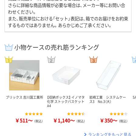
さらに詳細な商品情報が必要な場合は、メーカー等にお問い合
わせください。
また、販売単位における「セット」表記は、箱でのお届けをお約束
するものではありません。あらかじめご了承ください。
小物ケースの売れ筋ランキング
ブリックス 吉川国工業所
【収納ボックス】 イノマタ
岩崎工業 システムケー
S
化学 ストックバスケット
ス3 No.3（大）
A4
￥511～
￥1,140～
￥350～
（税込）
（税込）
（税込）
ランキングをもっと見る