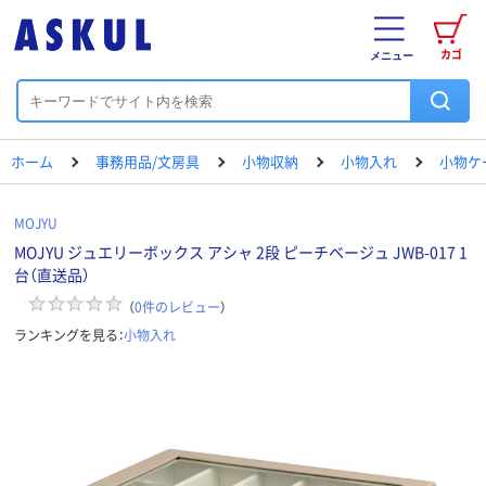
カゴ
メニュー
ホーム
事務用品/文房具
小物収納
小物入れ
小物ケ
MOJYU
MOJYU ジュエリーボックス アシャ 2段 ピーチベージュ JWB-017 1
台（直送品）
（
0
件のレビュー
）
ランキングを見る：
小物入れ