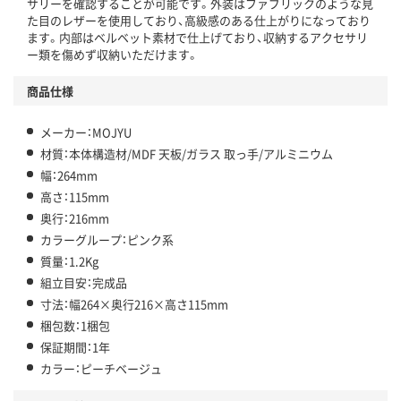
サリーを確認することが可能です。外装はファブリックのような見
た目のレザーを使用しており、高級感のある仕上がりになっており
ます。内部はベルベット素材で仕上げており、収納するアクセサリ
ー類を傷めず収納いただけます。
商品仕様
メーカー：MOJYU
材質：本体構造材/MDF 天板/ガラス 取っ手/アルミニウム
幅：264mm
高さ：115mm
奥行：216mm
カラーグループ：ピンク系
質量：1.2Kg
組立目安：完成品
寸法：幅264×奥行216×高さ115mm
梱包数：1梱包
保証期間：1年
カラー：ピーチベージュ