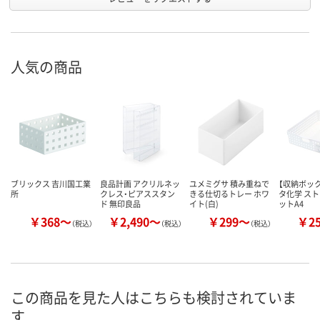
人気の商品
ブリックス 吉川国工業
良品計画 アクリルネッ
ユメミグサ 積み重ねで
【収納ボック
所
クレス・ピアススタン
きる仕切るトレー ホワ
タ化学 ス
ド 無印良品
イト(白)
ットA4
￥368～
￥2,490～
￥299～
￥2
（税込）
（税込）
（税込）
この商品を見た人はこちらも検討されていま
す