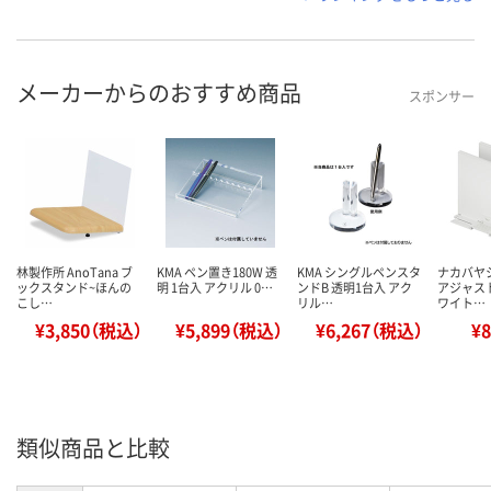
メーカーからのおすすめ商品
スポンサー
林製作所 AnoTana ブ
KMA ペン置き180W 透
KMA シングルペンスタ
ナカバヤ
ックスタンド~ほんの
明 1台入 アクリル 0…
ンドB 透明1台入 アク
アジャス
こし…
リル…
ワイト…
¥3,850（税込）
¥5,899（税込）
¥6,267（税込）
¥
類似商品と比較