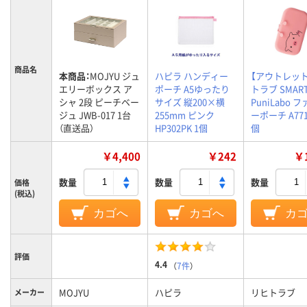
商品名
本商品：
MOJYU ジュ
ハピラ ハンディー
【アウトレッ
エリーボックス ア
ポーチ A5ゆったり
トラブ SMART
シャ 2段 ピーチベー
サイズ 縦200×横
PuniLabo 
ジュ JWB-017 1台
255mm ピンク
ーポーチ A7716
（直送品）
HP302PK 1個
個
￥4,400
￥242
￥1
数量
数量
数量
価格
(税込)
カゴへ
カゴへ
カ
評価
4.4
（
7件
）
MOJYU
ハピラ
リヒトラブ
メーカー