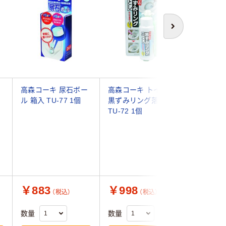
次へ
ー
高森コーキ 尿石ボー
高森コーキ トイレの
ブルーレ
ク
ル 箱入 TU-77 1個
黒ずみリング落とし
ル トイ
TU-72 1個
爽やかな
（9本入）
￥883
￥998
￥856
（税込）
（税込）
数量
数量
数量