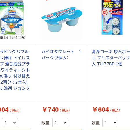
ラビングバブル
バイオタブレット 1
高森コーキ 尿石ボ
レ掃除 トイレス
パック（2個入）
ル ブリスターパッ
プ 漂白成分プラ
入 TU-77BP 1個
ホワイティーシト
の香り 付け替え
(12回分：2本入)
レ洗剤 ジョンソ
04
￥740
￥604
（税込）
（税込）
（税込）
数量
数量