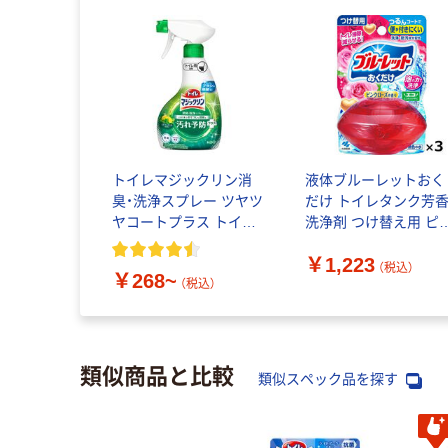
トイレマジックリン消
液体ブルーレットおく
臭・洗浄スプレー ツヤツ
だけ トイレタンク芳
ヤコートプラス トイレ
洗浄剤 つけ替え用 ピ
洗剤 花王
クローズの香り 70ml 
￥1,223
セット（1個×3）小林製
（税込）
￥268~
（税込）
類似商品と比較
類似スペック品を探す