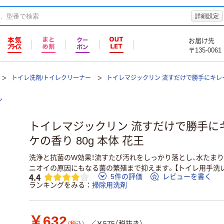
詳細設定
お届け先
〒135-0061
トイレ洗剤/トイレクリーナー
トイレマジックリン 流すだけで勝手にキレ
ン
トイレマジックリン 流すだけで勝手に
ケの香り 80g 本体 花王
洗浄と抗菌のW効果！流すたび汚れをしっかり落とし、水たま
ニオイの原因にもなる菌の繁殖まで抑えます。【トイレ用手洗
4.4
5件の評価
レビューを書く
ランキングをみる
掃除用洗剤
￥632
／￥575（税抜き）