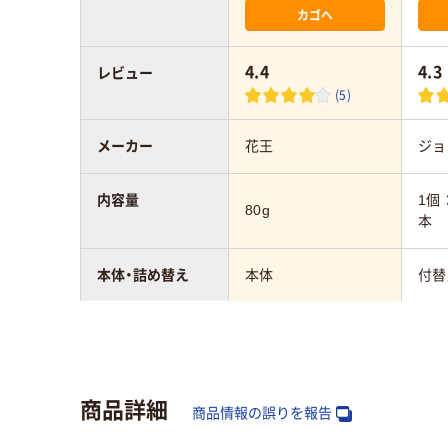
カゴへ
4.4
4.3
レビュー
(5)
メーカー
花王
ジョ
内容量
1個：
80g
本
本体・詰め替え
本体
付替
形状
置き型
スタ
液性
中性
弱酸
商品詳細
商品情報の誤りを報告
アスクル商品環境