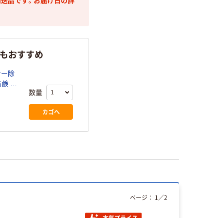
送品です。お届け日の詳
らもおすすめ
ナー除
 オ
数量
カゴへ
ページ：
1
／
2