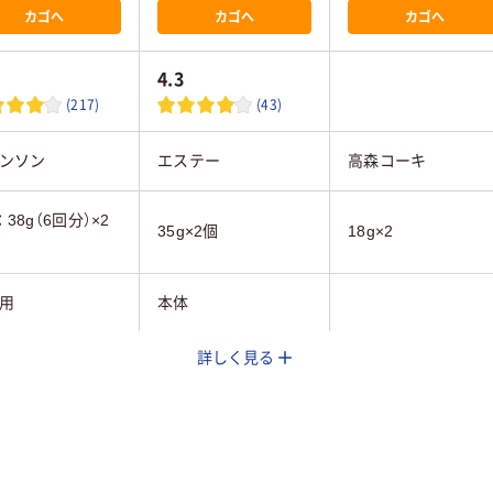
カゴへ
カゴへ
カゴへ
4.3
(217)
(43)
ンソン
エステー
高森コーキ
38g（6回分）×2
35g×2個
18g×2
用
本体
詳しく見る
ンプ
タブレット
性