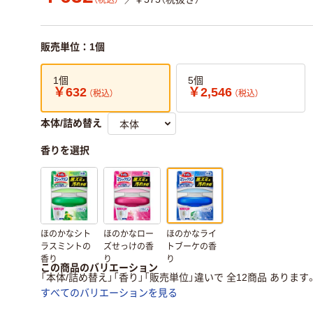
（税込）
販売単位：1個
1個
5個
￥632
￥2,546
（税込）
（税込）
本体/詰め替え
香りを選択
ほのかなシト
ほのかなロー
ほのかなライ
ラスミントの
ズせっけの香
トブーケの香
香り
り
り
この商品のバリエーション
「本体/詰め替え」「香り」「販売単位」違いで 全12商品 あります
すべてのバリエーションを見る