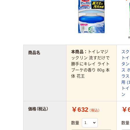
本商品：
トイレマジ
スク
商品名
ックリン 流すだけで
トイ
勝手にキレイ ライト
タン
ブーケの香り 80g 本
ス 
体 花王
ラス
用 
トイ
ン
￥632
￥6
価格（税込）
（税込）
数量
数量