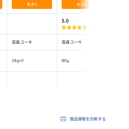
カゴへ
カゴへ
5.0
4.3
(1)
高森コーキ
高森コーキ
小林製薬
18g×2
80g
22.5g
本体
スタンプ
商品情報を印刷する