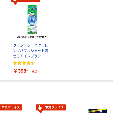
ジョンソン スクラビ
香
ングバブルシャット流
ン
せるトイレブラシ
1
薬
￥398~
（税込）
本気プライス
本気プライス