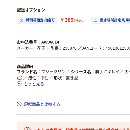
配送オプション
￥385
時間帯指定 指定可
置き場所指定 利用
（税込）
お申込番号：AW36014
メーカー：花王
／型番：233370
／JANコード：4901301233
商品詳細
ブランド名
マジックリン
／
シリーズ名
勝手にキレイ
／
カ
色）
／
液性
中性
／
形状
置き型
もっと見る
類似商品と比較する