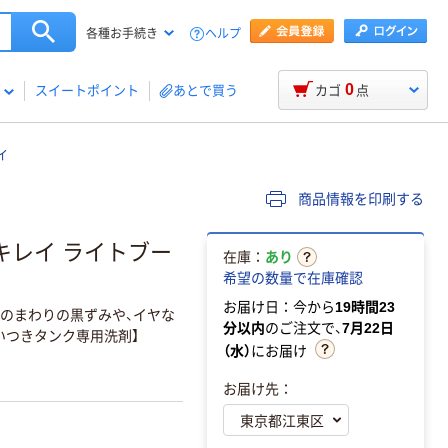
ヘルプ
各種お手続き
0
スイートポイント
あとで買う
カゴ
点
イ
商品情報を印刷する
キレイ ライトブー
在庫：
あり
希望の数量で在庫確認
お届け日：今から
19時間23
りのまわりの黒ずみや、イヤな
分以内
のご注文で、
7月22日
いつきタンク専用洗剤】
（水）
にお届け
お届け先：