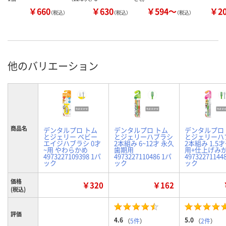
￥660
￥630
￥594～
￥2
（税込）
（税込）
（税込）
他のバリエーション
商品名
デンタルプロ トム
デンタルプロ トム
デンタルプロ
とジェリー ベビー
とジェリーハブラシ
とジェリーハ
エイジハブラシ 0才
2本組み 6~12才 永久
2本組み 1.5才
~用 やわらかめ
歯期用
用+仕上げみ
4973227109398 1パ
4973227110486 1パ
49732271144
ック
ック
ック
価格
￥320
￥162
(税込)
評価
4.6
5.0
（
5件
）
（
2件
）