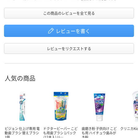
この商品のレビューを全て見る
レビューを書く
レビューをリクエストする
人気の商品
ピジョン 仕上げ専用 電
ドクタービーバー こど
歯磨き粉 子供向け こど
クリニカKid
動歯ブラシ 替えブラシ
も用歯ブラシ 1パック
も用 ハイチュウ歯みが
1個
（12本入） U…
き粉