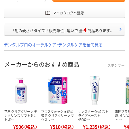
マイカタログへ登録
4
「毛の硬さ」「タイプ」「販売単位」 違いで 全
商品あります。
デンタルプロのオーラルケア・デンタルケアを全て見る
メーカーからのおすすめ商品
スポンサー
花王 クリアクリーン デ
マウスウォッシュ 詰め
サンスター Ora2 スト
歯間ブラシ
ンタリンス ソフトミン
替え クリアクリーン マ
ライプペースト
GUM（ガ
ト ポ…
ウスウ…
43002…
ト …
¥906（税込）
¥510（税込）
¥1,235（税込）
¥