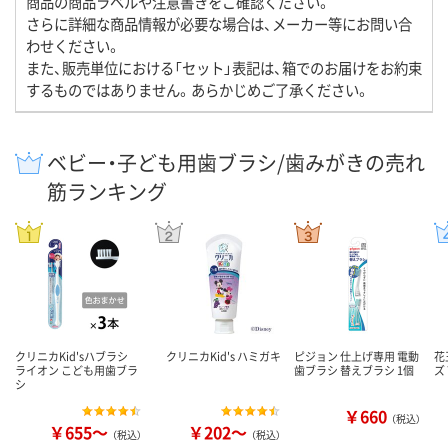
商品の商品ラベルや注意書きをご確認ください。
さらに詳細な商品情報が必要な場合は、メーカー等にお問い合
わせください。
また、販売単位における「セット」表記は、箱でのお届けをお約束
するものではありません。あらかじめご了承ください。
ベビー・子ども用歯ブラシ/歯みがきの売れ
筋ランキング
クリニカKid'sハブラシ
クリニカKid's ハミガキ
ピジョン 仕上げ専用 電動
花
ライオン こども用歯ブラ
歯ブラシ 替えブラシ 1個
ズ
シ
￥660
（税込）
￥655～
￥202～
（税込）
（税込）