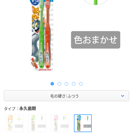
毛の硬さ：ふつう
永久歯期
タイプ