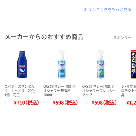
ランキングをもっと見る
メーカーからのおすすめ商品
スポンサー
ニベア スキンミル
OXY（オキシー）冷却デ
OXY（オキシー）冷却デ
デ・オウ 
ク しっとり 200g
オシャワー 無香料
オシャワー フレッシュ
ロテクト 
1個 花王
200m…
アップ…
身…
¥710（税込）
¥598（税込）
¥598（税込）
¥1,