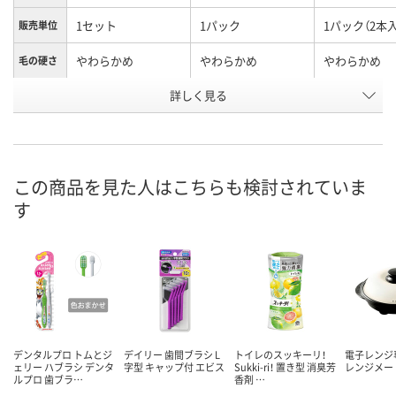
1セット
1パック
1パック（2本
販売単位
やわらかめ
やわらかめ
やわらかめ
毛の硬さ
詳しく見る
ベビーエイジ
乳歯期
仕上げみがき
タイプ
お申込番
AW42384
AW42387
AW42388
号
あり
あり
2点
在庫
この商品を見た人はこちらも検討されていま
す
8月8日（土）
8月8日（土）
8月8日（土）
お届け日
数量
数量
数量
カゴへ
カゴへ
カ
デンタルプロ トムとジ
デイリー 歯間ブラシ L
トイレのスッキーリ！
電子レンジ
ェリー ハブラシ デンタ
字型 キャップ付 エビス
Sukki-ri！ 置き型 消臭芳
レンジメー
ルプロ 歯ブラ…
香剤 …