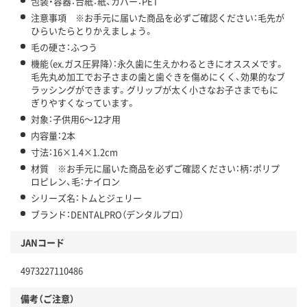
包装・容器：台紙：紙、カバー：PET
注意事項 ※お手元に届いた商品を必ずご確認ください：毛先が
ひらいたらとりかえましょう。
毛の硬さ：ふつう
機能（ex.ガス圧昇降）：永久歯に生えかわるときにオススメです。
毛先丸め加工でお子さまの歯と歯ぐきを傷めにくく、効果的なブ
ラッシングができます。グリップが太く小さなお子さまでもに
ぎりやすくなっています。
対象：子供用6～12才用
内容量：2本
寸法：16×1.4×1.2cm
材質 ※お手元に届いた商品を必ずご確認ください：柄：ポリプ
ロピレン、毛：ナイロン
シリーズ名：トムとジェリー
ブランド：DENTALPRO（デンタルプロ）
JANコード
4973227110486
備考（ご注意）