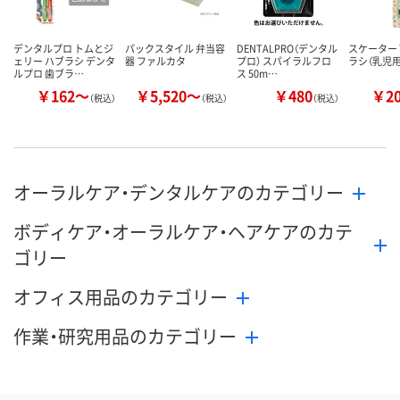
デンタルプロ トムとジ
パックスタイル 弁当容
DENTALPRO（デンタル
スケーター 
ェリー ハブラシ デンタ
器 ファルカタ
プロ） スパイラルフロ
ラシ（乳児用
ルプロ 歯ブラ…
ス 50m…
￥162～
￥5,520～
￥480
￥2
（税込）
（税込）
（税込）
オーラルケア・デンタルケアのカテゴリー
ボディケア・オーラルケア・ヘアケアのカテ
ゴリー
オフィス用品のカテゴリー
作業・研究用品のカテゴリー