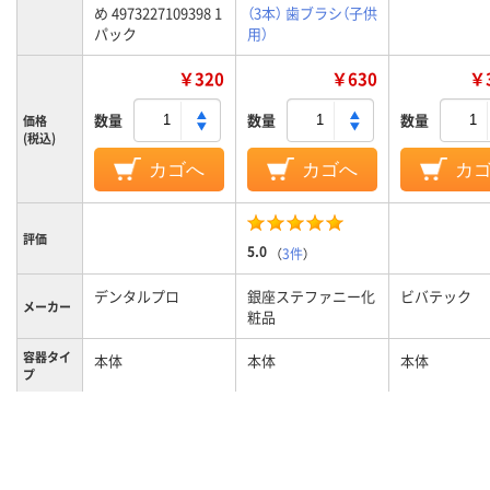
め 4973227109398 1
（3本） 歯ブラシ（子供
パック
用）
￥320
￥630
￥3
数量
数量
数量
価格
(税込)
カゴへ
カゴへ
カ
評価
5.0
（
3件
）
デンタルプロ
銀座ステファニー化
ビバテック
メーカー
粧品
容器タイ
本体
本体
本体
プ