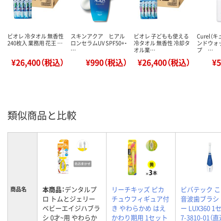
ビオレ 冷タオル 無香性
スキンアクア ヒアル
ビオレ 子どもも使える
Curel（
240枚入 業務用 花王 …
ロンセラムUV SPF50+・
冷タオル 無香性 冷却タ
ンドウォ
…
オル業…
プ …
¥26,400（税込）
¥990（税込）
¥26,400（税込）
¥
類似商品と比較
本商品：
デンタルプ
リーチキッズ ピカ
ビバテック 
商品名
ロ トムとジェリー
チュウフィギュア付
音波歯ブラシ
ベビーエイジハブラ
き やわらかめ はえ
ー LUX360 
シ 0才~用 やわらか
かわり期用 1セット
7-3810-01（