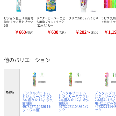
ピジョン 仕上げ専用 電
ドクタービーバー こど
クリニカKid's ハミガキ
ラピス 乳幼
動歯ブラシ 替えブラシ
も用歯ブラシ 1パック
ア用歯ブラ
1個
（12本入） U…
￥660
￥630
￥202～
￥1,1
（税込）
（税込）
（税込）
他のバリエーション
商品名
デンタルプロ トム
デンタルプロ トム
デンタルプロ
とジェリーハブラシ
とジェリーハブラシ
とジェリーハ
2本組み 6~12才 永久
2本組み 6~12才 永久
2本組み 1.5才
歯期用
歯期用
用+仕上げみ
4973227110486 1セ
4973227110486 1パ
49732271144
ット（2本組）
ック
ック