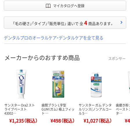
マイカタログへ登録
4
「毛の硬さ」「タイプ」「販売単位」 違いで 全
商品あります。
デンタルプロのオーラルケア・デンタルケアを全て見る
メーカーからのおすすめ商品
スポンサー
サンスター Ora2 スト
歯間ブラシ L字型
サンスター ガム デンタ
歯磨き粉 
ライプペースト
GUM（ガム） 極上フィッ
ルリンス(ノンアルコー
ペースト 1
43002…
ト …
ル 5…
タ…
¥1,235（税込）
¥498（税込）
¥1,027（税込）
¥