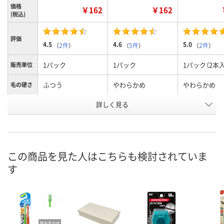
価格
￥162
￥162
(税込)
評価
4.5
4.6
5.0
（
2件
）
（
5件
）
（
2件
）
1パック
1パック
1パック（2本
販売単位
ふつう
やわらかめ
やわらかめ
毛の硬さ
詳しく見る
永久歯期
乳歯期
仕上げみがき
タイプ
お申込番
AW42389
AW42387
AW42388
号
あり
あり
2点
在庫
この商品を見た人はこちらも検討されていま
す
8月11日（火）
8月11日（火）
8月11日（火）
お届け日
数量
数量
数量
カゴへ
カゴへ
カ