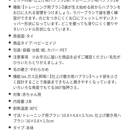
機能：【トレーニング用ブラシ】歯が生え始める前からハブラシを
お口に入れる習慣をつけましょう。ラバーブラシで歯を磨く練
習ができます。のどをつきにくくお口にフィットしやすいスト
ッパー形状になっています。どこを握っても滑りにくく握りや
すいハンドル形状になっています。
原産国：タイ
商品タイプ：ベビーエイジ
包装・容器：台紙：紙、カバー：PET
注意事項 ※お手元に届いた商品を必ずご確認ください：毛先が
ひらいたらとりかえましょう。
毛の硬さ：やわらかめ
機能（ex.ガス圧昇降）：【仕上げ磨き用ハブラシ】ヘッド部を小さ
く設計することで奥歯まできちんと磨きやすくなっています。
いろいろな角度でもてる360°指押さえ。
対象：赤ちゃん用
内容量：2本
耐熱温度：80℃
寸法：トレーニング用ブラシ：10.8×4.8×3.7cm、仕上げ磨き用ハ
ブラシ：16×0.8×1.5cm
タイプ：本体