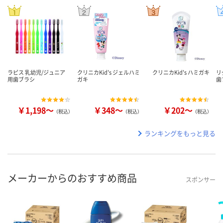
ラピス 乳幼児/ジュニア
クリニカKid's ジェルハミ
クリニカKid's ハミガキ
リ
用歯ブラシ
ガキ
歯
￥1,198～
￥348～
￥202～
（税込）
（税込）
（税込）
ランキングをもっと見る
メーカーからのおすすめ商品
スポンサー