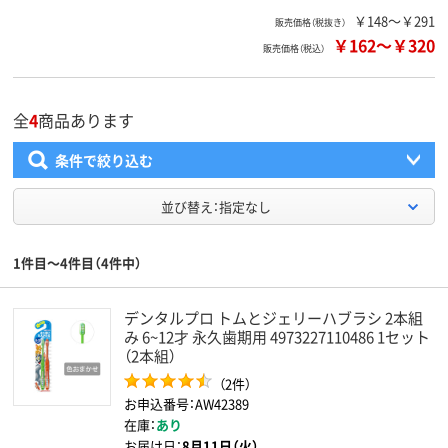
￥148～￥291
販売価格（税抜き）
￥162
～
￥320
販売価格（税込）
全
4
商品あります
条件で絞り込む
並び替え：指定なし
1件目～4件目（4件中）
デンタルプロ トムとジェリーハブラシ 2本組
み 6~12才 永久歯期用 4973227110486 1セット
（2本組）
（2件）
お申込番号：AW42389
在庫：
あり
お届け日：
8月11日（火）