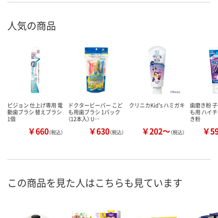
人気の商品
ピジョン 仕上げ専用 電
ドクタービーバー こど
クリニカKid's ハミガキ
歯磨き粉 子
動歯ブラシ 替えブラシ
も用歯ブラシ 1パック
も用 ハイ
1個
（12本入） U…
き粉
￥660
￥630
￥202～
￥5
（税込）
（税込）
（税込）
この商品を見た人はこちらも見ています