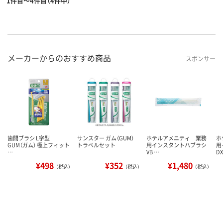
1件目～4件目（4件中）
メーカーからのおすすめ商品
スポンサー
歯間ブラシ L字型
サンスター ガム（GUM）
ホテルアメニティ 業務
ホ
GUM（ガム） 極上フィット
トラベルセット
用インスタントハブラシ
用
…
VB …
DX
¥498
¥352
¥1,480
（税込）
（税込）
（税込）