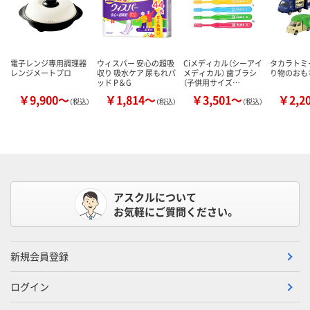
電子レンジ専用調理器
ウィスパー 安心の超吸
Ciメディカル（シーアイ
タカラトミー
レンジメートプロ
収り 吸水ケア 尿もれパ
メディカル） 歯ブラシ
り物のおも
ッド P＆G
（子供用サイズ…
￥9,900～
￥1,814～
￥3,501～
￥2,2
（税込）
（税込）
（税込）
アスクルについて
お気軽にご質問ください。
新規会員登録
ログイン