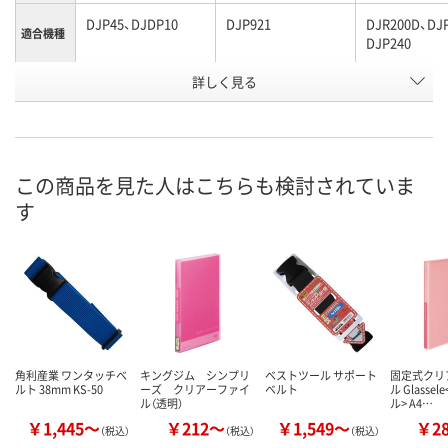
DJP45、DJDP10
DJP921
DJR200D、DJ
適合機種
DJP240
お申込番
詳しく見る
AW51457
AW47532
AW48270
号
直送品
直送品
あり
在庫
8月26日（水）まで
8月26日（水）まで
8月12日（水）
お届け日
この商品を見た人はこちらも検討されていま
す
数量
数量
数量
カゴへ
カゴへ
カ
角利産業 ワンタッチベ
キングジム シンプリ
ベストツール サポート
固定式クリ
ルト 38mm KS-50
ーズ クリアーファイ
ベルト
ル Glasse
ル（透明）
ル> A4…
￥1,445～
￥212～
￥1,549～
￥2
（税込）
（税込）
（税込）