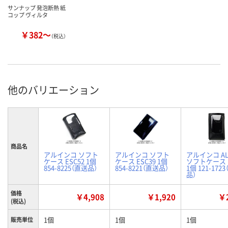
サンナップ 発泡断熱 紙
コップ ヴィルタ
￥382～
（税込）
他のバリエーション
商品名
アルインコ ソフト
アルインコ ソフト
アルインコ AL
ケース ESC52 1個
ケース ESC39 1個
ソフトケース E
854-8225（直送品）
854-8221（直送品）
1個 121-172
品）
価格
￥4,908
￥1,920
￥2
(税込)
1個
1個
1個
販売単位