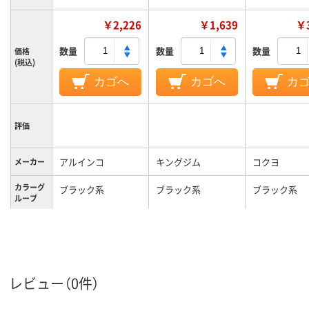
￥2,226
￥1,639
￥3
数量
数量
数量
価格
(税込)
カゴへ
カゴへ
カ
評価
アルインコ
キングジム
コクヨ
メーカー
カラーグ
ブラック系
ブラック系
ブラック系
ループ
レビュー（0件）