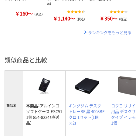
A4
￥160～
（税込）
￥1,140～
￥350～
（税込）
（税込）
ランキングをもっと見る
類似商品と比較
本商品：
アルインコ
キングジム デスク
コクヨ リサ
商品名
ソフトケース ESC51
トレーBF 黒 4008BF
用品 デスク
1個 854-8224（直送
クロ 1セット(1個
タイプ イレ-6
品）
×2)
1個