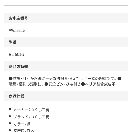
お申込番号
AW52216
型番
BL-501G
商品の特徴
●摩擦・引っかき等に十分な強度を備えたレザー調の腕章です。●
職種・役割の識別に。●安全ピン・ひも付き●ヘリア製合成皮革
商品仕様
メーカー：つくし工房
ブランド：つくし工房
カラー：緑
原産国：日本