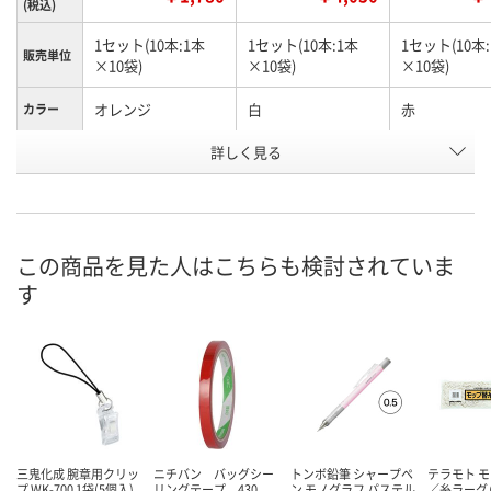
(税込)
1セット(10本:1本
1セット(10本:1本
1セット(10本
販売単位
×10袋)
×10袋)
×10袋)
オレンジ
白
赤
カラー
お申込番
詳しく見る
AW53892
AW79672
AW62398
号
直送品
直送品
在庫
8月26日（水）まで
8月26日（水）
お届け日
この商品を見た人はこちらも検討されていま
す
数量
数量
在庫切れです
（次回入荷日未定）
カゴへ
カ
三鬼化成 腕章用クリッ
ニチバン バッグシー
トンボ鉛筆 シャープペ
テラモト モ
プ WK-700 1袋(5個入)
リングテープ 430
ン モノグラフ パステル
／糸ラーグ