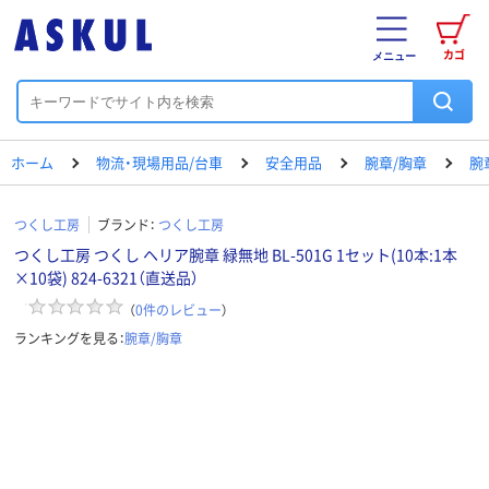
カゴ
メニュー
ホーム
物流・現場用品/台車
安全用品
腕章/胸章
腕
つくし工房
ブランド：
つくし工房
つくし工房 つくし ヘリア腕章 緑無地 BL-501G 1セット(10本:1本
×10袋) 824-6321（直送品）
（
0
件のレビュー
）
ランキングを見る：
腕章/胸章