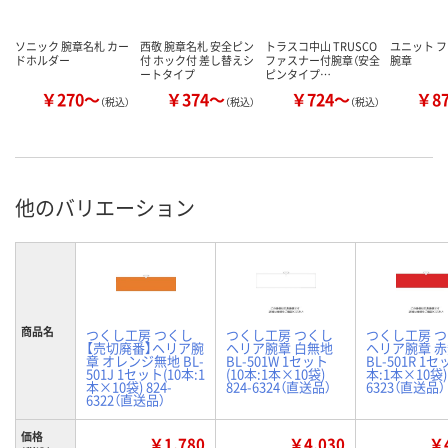
ソニック 腕章名札 カー
西敬 腕章名札 安全ピン
トラスコ中山 TRUSCO
ユニット 
ドホルダー
付 ホック付 差し替えシ
ファスナー付腕章（安全
腕章
ートタイプ
ピンタイプ…
￥270～
￥374～
￥724～
￥8
（税込）
（税込）
（税込）
他のバリエーション
商品名
つくし工房 つくし
つくし工房 つくし
つくし工房 
【売切廃番】ヘリア腕
ヘリア腕章 白無地
ヘリア腕章 
章 オレンジ無地 BL-
BL-501W 1セット
BL-501R 1セ
501J 1セット(10本:1
(10本:1本×10袋)
本:1本×10袋) 
本×10袋) 824-
824-6324（直送品）
6323（直送品）
6322（直送品）
価格
￥1,780
￥4,030
￥4