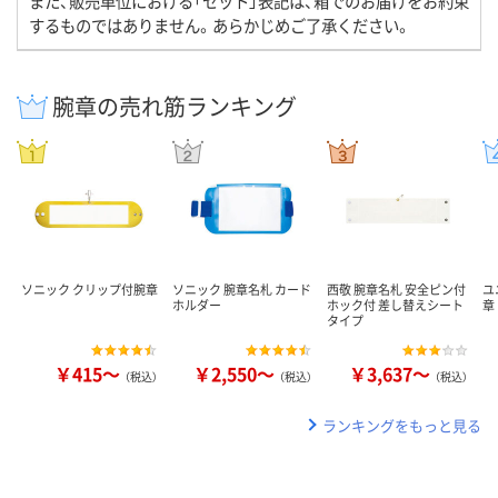
また、販売単位における「セット」表記は、箱でのお届けをお約束
するものではありません。あらかじめご了承ください。
腕章の売れ筋ランキング
ソニック クリップ付腕章
ソニック 腕章名札 カード
西敬 腕章名札 安全ピン付
ユ
ホルダー
ホック付 差し替えシート
章
タイプ
￥415～
￥2,550～
￥3,637～
（税込）
（税込）
（税込）
ランキングをもっと見る