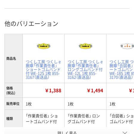
他のバリエーション
商品名
つくし工房 つくし e
つくし工房 つくし e
つくし工房 つ
腕章「作業責任者」
腕章「作業責任者」
腕章「合図者」
ショートゴムバンド
ロングゴムバンド付
ートゴムバン
付 WE-12S 1枚 855-
WE-12L 1枚 855-
WE-18S 1枚 8
3167（直送品）
3162（直送品）
3170（直送品）
価格
￥1,388
￥1,494
￥1
(税込)
1枚
1枚
1枚
販売単位
「作業責任者」 ショ
「作業責任者」 ロン
「合図者」 シ
種類
ートゴムバンド付
グゴムバンド付
ゴムバンド付
お申込番
詳しく見る