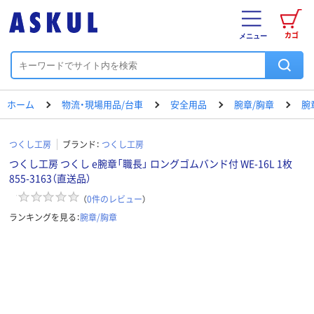
カゴ
メニュー
ホーム
物流・現場用品/台車
安全用品
腕章/胸章
腕
つくし工房
ブランド：
つくし工房
つくし工房 つくし e腕章「職長」 ロングゴムバンド付 WE-16L 1枚
855-3163（直送品）
（
0
件のレビュー
）
ランキングを見る：
腕章/胸章