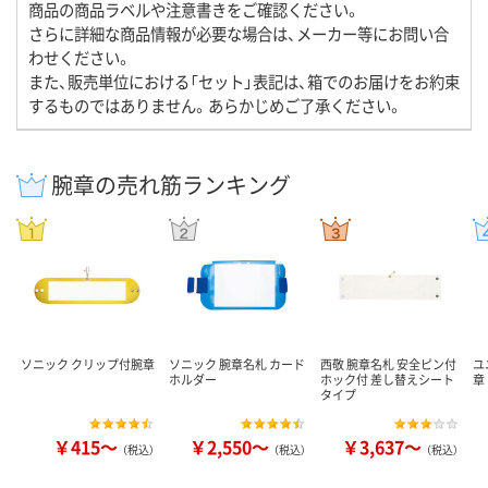
商品の商品ラベルや注意書きをご確認ください。
さらに詳細な商品情報が必要な場合は、メーカー等にお問い合
わせください。
また、販売単位における「セット」表記は、箱でのお届けをお約束
するものではありません。あらかじめご了承ください。
腕章の売れ筋ランキング
ソニック クリップ付腕章
ソニック 腕章名札 カード
西敬 腕章名札 安全ピン付
ユ
ホルダー
ホック付 差し替えシート
章
タイプ
￥415～
￥2,550～
￥3,637～
（税込）
（税込）
（税込）