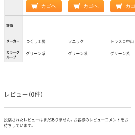
カゴへ
カゴへ
カ
評価
つくし工房
ソニック
トラスコ中山
メーカー
カラーグ
グリーン系
グリーン系
グリーン系
ループ
腕章・胸
職長
章の表示
内容
「職長」 ロングゴム
腕章
腕章
種類
レビュー（0件）
バンド付、腕章
投稿されたレビューはまだありません。お客様のレビューコメントをお
待ちしています。