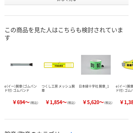
J118080
J117951
J118252
号
わずか
わずか
あり
在庫
8月12日（水）
8月12日（水）
8月19日（水）
お届け日
この商品を見た人はこちらも検討されていま
す
数量
数量
数量
カゴへ
カゴへ
カ
e（イー）腕章（ゴムバン
つくし工房 メッシュ腕
日本緑十字社 腕章_1
e（イー）腕
ド付） ゴムバンド
章
ド付） ゴム
￥694～
￥1,854～
￥5,620～
￥1,3
（税込）
（税込）
（税込）