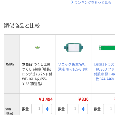
ランキングをもっと見る
類似商品と比較
本商品：
つくし工房
ソニック 腕章名札
【腕章】トラ
商品名
つくし e腕章「職長」
深緑 NF-7165-G 1枚
TRUSCO フ
ロングゴムバンド付
付腕章 緑 T-84
WE-16L 1枚 855-
1枚 374-7468
3163（直送品）
￥1,494
￥330
数量
数量
数量
価格
(税込)