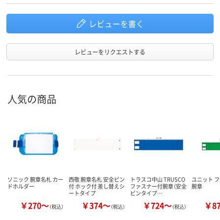
レビューを書く
レビューをリクエストする
人気の商品
ソニック 腕章名札 カー
西敬 腕章名札 安全ピン
トラスコ中山 TRUSCO
ユニット 
ドホルダー
付 ホック付 差し替えシ
ファスナー付腕章（安全
腕章
ートタイプ
ピンタイプ…
￥270～
￥374～
￥724～
￥8
（税込）
（税込）
（税込）