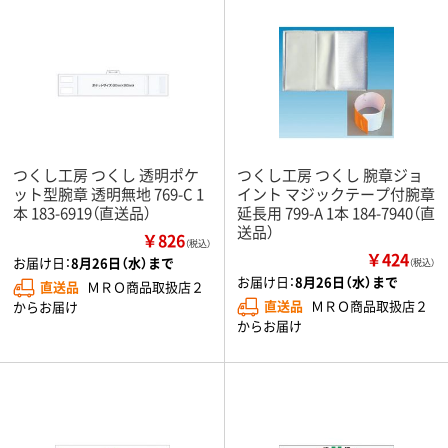
つくし工房 つくし 透明ポケ
つくし工房 つくし 腕章ジョ
ット型腕章 透明無地 769-C 1
イント マジックテープ付腕章
本 183-6919（直送品）
延長用 799-A 1本 184-7940（直
送品）
￥826
（税込）
￥424
お届け日：
8月26日（水）まで
（税込）
お届け日：
8月26日（水）まで
直送品
ＭＲＯ商品取扱店２
直送品
ＭＲＯ商品取扱店２
からお届け
からお届け