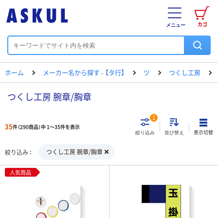
カゴ
メニュー
ホーム
メーカー名から探す - 【タ行】
ツ
つくし工房
つくし工房 腕章/胸章
1
35
件（290商品）中 1～35件を表示
表示切替
絞り込み
並び替え
つくし工房 腕章/胸章
絞り込み
人気商品