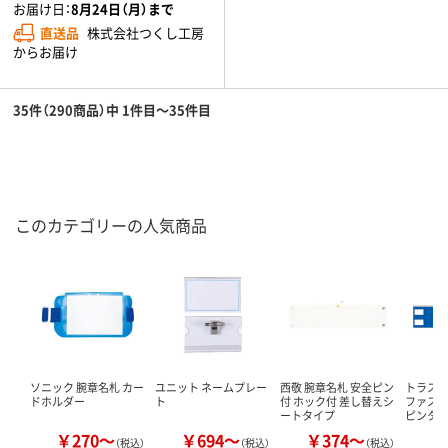
お届け日：
8月24日（月）まで
直送品
株式会社つくし工房
からお届け
35件（290商品）中 1件目～35件目
このカテゴリーの人気商品
ソニック 腕章名札 カー
ユニット ネームプレー
西敬 腕章名札 安全ピン
トラスコ
ドホルダー
ト
付 ホック付 差し替えシ
ファスナ
ートタイプ
ピンタ
￥270～
￥694～
￥374～
￥
（税込）
（税込）
（税込）