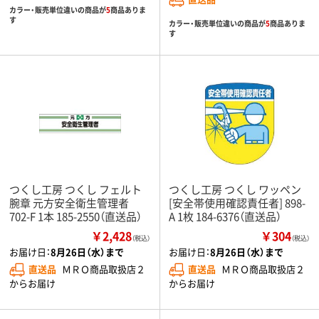
カラー・販売単位違いの商品が
5
商品ありま
す
カラー・販売単位違いの商品が
5
商品ありま
す
つくし工房 つくし フェルト
つくし工房 つくし ワッペン
腕章 元方安全衛生管理者
[安全帯使用確認責任者] 898-
702-F 1本 185-2550（直送品）
A 1枚 184-6376（直送品）
￥2,428
￥304
（税込）
（税込）
お届け日：
8月26日（水）まで
お届け日：
8月26日（水）まで
直送品
ＭＲＯ商品取扱店２
直送品
ＭＲＯ商品取扱店２
からお届け
からお届け