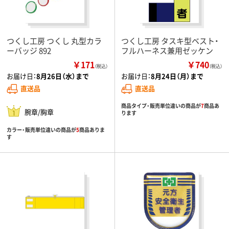
つくし工房 つくし 丸型カラ
つくし工房 タスキ型ベスト・
ーバッジ 892
フルハーネス兼用ゼッケン
￥171
￥740
（税込）
（税込）
お届け日：
8月26日（水）まで
お届け日：
8月24日（月）まで
直送品
直送品
商品タイプ・販売単位違いの商品が
7
商品あ
腕章/胸章
ります
カラー・販売単位違いの商品が
5
商品ありま
す