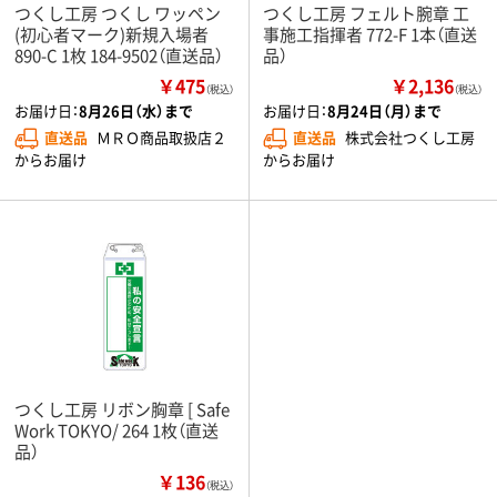
つくし工房 つくし ワッペン
つくし工房 フェルト腕章 工
(初心者マーク)新規入場者
事施工指揮者 772-F 1本（直送
890-C 1枚 184-9502（直送品）
品）
￥475
￥2,136
（税込）
（税込）
お届け日：
8月26日（水）まで
お届け日：
8月24日（月）まで
直送品
ＭＲＯ商品取扱店２
直送品
株式会社つくし工房
からお届け
からお届け
つくし工房 リボン胸章 [ Safe
Work TOKYO/ 264 1枚（直送
品）
￥136
（税込）