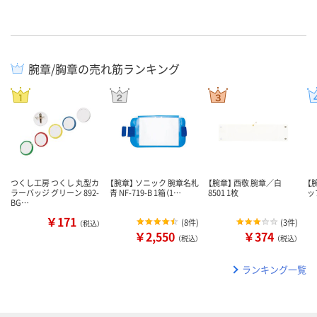
腕章/胸章の売れ筋ランキング
つくし工房 つくし 丸型カ
【腕章】 ソニック 腕章名札
【腕章】 西敬 腕章／白
【
ラーバッジ グリーン 892-
青 NF-719-B 1箱（1…
8501 1枚
ッ
BG…
￥171
(
8件
)
(
3件
)
（税込）
￥2,550
￥374
（税込）
（税込）
ランキング一覧