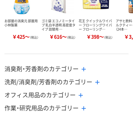
お部屋の消臭元 部屋用
ゴミ袋 エコノミータイ
花王 クイックルワイパ
アサヒ飲料 
小林製薬
プ 乳白半透明 高密度タ
ー フローリングワイパ
ルクティー 6
イプ 詰替用 …
ー フローリング…
（24本…
￥425～
￥616～
￥398～
￥3,
（税込）
（税込）
（税込）
消臭剤・芳香剤のカテゴリー
洗剤/消臭剤/芳香剤のカテゴリー
オフィス用品のカテゴリー
作業・研究用品のカテゴリー