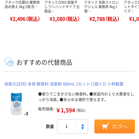
アタック抗菌EX 業務用
アタックZERO 部屋干
アタック 消臭ストロン
アタックZ
詰め替え 4kg 1個 衣…
し ワンハンドタイプ 企
グジェル 業務用 4kg 1
ンドタイプ
画品…
個…
イズ…
¥2,496（税込）
¥1,080（税込）
¥2,788（税込）
¥1,
おすすめの代替商品
消臭元ZERO 本体 無香料 消臭剤 400mL 1セット（1個×3） 小林製薬
●香りでごまかさない無香料。●家庭内の１０大悪臭をし
っかり消臭。●あらゆる場所で使えます。
販売価格：
￥1,594
(税込)
数量
カゴへ