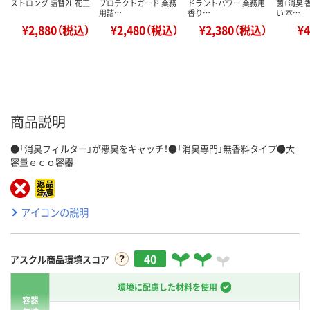
ストロング 詰替2L 花王
プロテクトガード 業務
ドラントパワー 業務用
菌+消臭 
用詰…
香り…
い 本…
¥2,880（税込）
¥2,480（税込）
¥2,380（税込）
¥
商品説明
●「消臭フィルター」が悪臭をキャッチ！●「消臭専門」無香料タイプ●大
容量ｅｃｏ容器
アイコンの説明
40
アスクル商品環境スコア
環境に配慮した材料を使用
容器