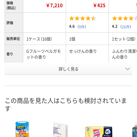
価格
￥7,210
￥425
(税込)
評価
4.6
4.2
（
9件
）
（
26件
）
1ケース（16個）
1個
1セット（2個）
販売単位
Gフルーツベルガモ
せっけんの香り
ふんわり清潔
香り
ットの香り
んの香り
お申込番
詳しく見る
X628419
3253223
AW37259
号
直送品
あり
入荷待ち
在庫
8月8日（土）
お届け日
この商品を見た人はこちらも検討されていま
す
数量
お取り扱い終了しま
お取り扱い終
した
した
カゴへ