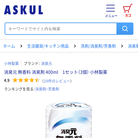
カゴ
メニュー
ホーム
生活雑貨/キッチン用品
洗剤/消臭剤/芳香剤
消臭
小林製薬
ブランド：
消臭元
消臭元 無香料 消臭剤 400ml 1セット（3個） 小林製薬
4.9
（
19
件のレビュー
）
ランキングを見る：
消臭剤・芳香剤