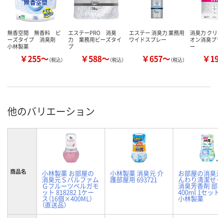
無香空間 無香料 ビ
エステーPRO 消臭
エステー 消臭力 業務用
消臭力 クリ
ーズタイプ 消臭剤
力 業務用ビーズタイ
ワイドスプレー
オン消臭プ
小林製薬
プ
ー
￥255～
￥588～
￥657～
￥1
（税込）
（税込）
（税込）
他のバリエーション
商品名
小林製薬 お部屋の
小林製薬 消臭元 介
お部屋の消臭
消臭元Ｓパルファム
護部屋用 693721
んわり清潔せ
Ｇフルーツベルガモ
消臭芳香剤 
ット 818282 1ケー
400ml 1セッ
ス（16個×400ML）
小林製薬
（直送品）