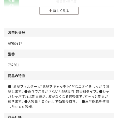
包装
省資源・無包装
詳しく見る
分別・リサイクルしやすい設計
環境に配慮した材料を使用
商品
お申込番号
本体
省資源・省エネ・節水
AW65717
分別・リサイクルしやすい設計
型番
独自の回収スキームがある
782501
仕組
アスクルで資源循環している
商品の特徴
温室効果ガスなどの削減
●「消臭フィルター」が悪臭をキャッチ！イヤなニオイをしっかり消
この商品の環境配慮ポイントです。下記商品詳細「
臭します。●香りでごまかさない「消臭専門」無香料タイプ。●シャ
アスクル商品環境スコア詳細／加点項目
」で確認できます。
バシャバすれば効果復活。液がなくなる最後まで、ず～っと効果が
続きます。●大容量４００ｍＬで効果長持ち。 ●再生樹脂を使用
したｅｃｏ容器。
商品仕様