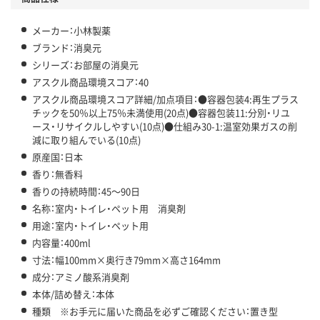
メーカー：小林製薬
ブランド：消臭元
シリーズ：お部屋の消臭元
アスクル商品環境スコア：40
アスクル商品環境スコア詳細/加点項目：●容器包装4:再生プラス
チックを50％以上75％未満使用(20点)●容器包装11:分別・リユ
ース・リサイクルしやすい(10点)●仕組み30-1:温室効果ガスの削
減に取り組んでいる(10点)
原産国：日本
香り：無香料
香りの持続時間：45～90日
名称：室内・トイレ・ペット用 消臭剤
用途：室内・トイレ・ペット用
内容量：400ml
寸法：幅100mm×奥行き79mm×高さ164mm
成分：アミノ酸系消臭剤
本体/詰め替え：本体
種類 ※お手元に届いた商品を必ずご確認ください：置き型