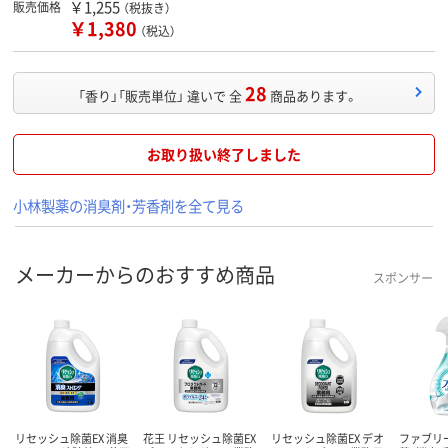
￥1,255
販売価格
（税抜き）
￥1,380
（税込）
28
「香り」「販売単位」 違いで 全
商品あります。
お取り扱い終了しました
小林製薬の消臭剤・芳香剤を全て見る
メーカーからのおすすめ商品
スポンサー
リセッシュ除菌EX 消臭
花王 リセッシュ除菌EX
リセッシュ除菌EX デオ
ファブリー