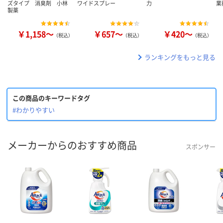
ズタイプ 消臭剤 小林
ワイドスプレー
力
業
製薬
￥1,158～
￥657～
￥420～
（税込）
（税込）
（税込）
ランキングをもっと見る
この商品のキーワードタグ
#わかりやすい
メーカーからのおすすめ商品
スポンサー