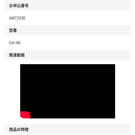
商品
お申込番号
本体
省資源・省エネ・節水
AW71930
分別・リサイクルしやすい設計
型番
独自の回収スキームがある
仕組
GH-4K
アスクルで資源循環している
関連動画
温室効果ガスなどの削減
この商品の環境配慮ポイントです。下記商品詳細「
アスクル商品環境スコア詳細／加点項目
」で確認できます。
商品の特徴