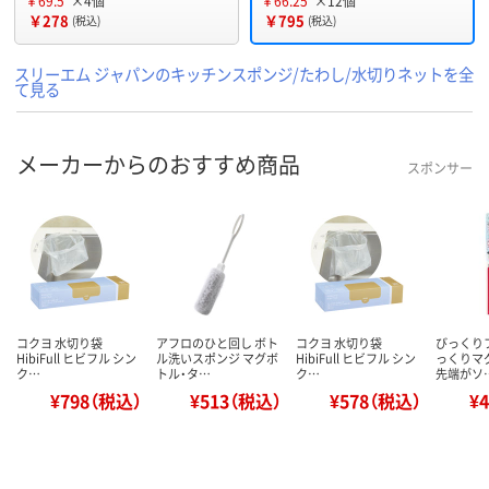
￥69.5
×4個
￥66.25
×12個
￥278
￥795
(税込)
(税込)
スリーエム ジャパンのキッチンスポンジ/たわし/水切りネットを全
て見る
メーカーからのおすすめ商品
スポンサー
コクヨ 水切り袋
アフロのひと回し ボト
コクヨ 水切り袋
びっくり
HibiFull ヒビフル シン
ル洗いスポンジ マグボ
HibiFull ヒビフル シン
っくりマ
ク…
トル・タ…
ク…
先端がソ
¥798（税込）
¥513（税込）
¥578（税込）
¥