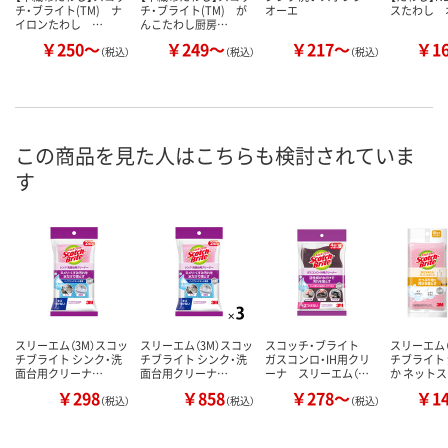
チ・ブライト(TM) ナ
チ・ブライト(TM) が
オーエ
スたわし 
イロンたわし …
んこたわし厨房…
￥250～
￥249～
￥217～
￥1
（税込）
（税込）
（税込）
この商品を見た人はこちらも検討されていま
す
スリーエム（3M）スコッ
スリーエム（3M）スコッ
スコッチ・ブライト
スリーエム（
チブライト シンク・洗
チブライト シンク・洗
ガスコンロ・IH用クリ
チブライト
面台用クリーナ…
面台用クリーナ…
ーナ スリーエム（…
か ネット
￥298
￥858
￥278～
￥1
（税込）
（税込）
（税込）