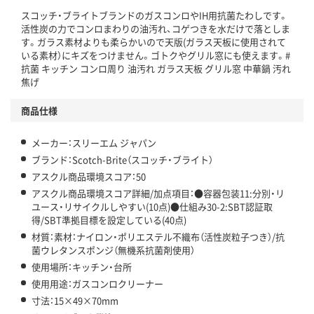
スコッチ・ブライトブランドのガスコンロやIH用抗菌たわしです。
活性炭の力でコンロまわりの油汚れ、コゲつきを水だけで落としま
す。ガラス素材よりも柔らかいので天版(ガラス天板に使用されて
いる素材）にキズをつけません。ゴトクやグリル窓にも使えます。#
抗菌 キッチン コンロ周り 油汚れ ガラス天板 グリル窓 中華鍋 汚れ
焦げ
商品仕様
メーカー：スリーエム ジャパン
ブランド：Scotch-Brite（スコッチ・ブライト）
アスクル商品環境スコア：50
アスクル商品環境スコア詳細/加点項目：●容器包装11:分別・リ
ユース・リサイクルしやすい(10点)●仕組み30-2:SBT認証取
得/SBT準拠目標を設定している(40点)
材質：素材：ナイロン・ポリエステル不織布（活性炭粒子つき）/抗
菌ウレタンスポンジ（無機系抗菌剤使用）
使用場所：キッチン・台所
使用用途：ガスコンロクリーナー
寸法：15×49×70mm