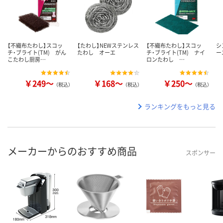
【不織布たわし】スコッ
【たわし】NEWステンレス
【不織布たわし】スコッ
シ
チ・ブライト(TM) がん
たわし オーエ
チ・ブライト(TM) ナイ
ー
こたわし厨房…
ロンたわし …
￥249～
￥168～
￥250～
（税込）
（税込）
（税込）
ランキングをもっと見る
メーカーからのおすすめ商品
スポンサー