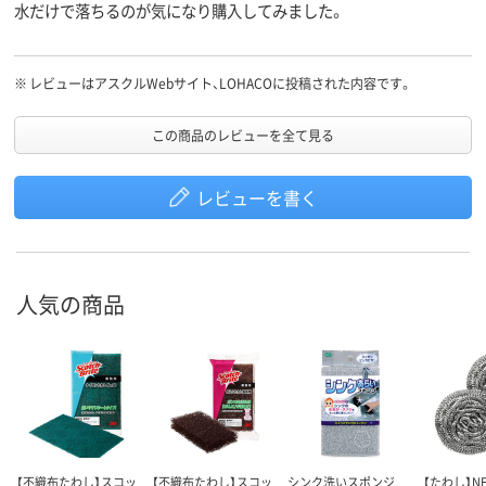
水だけで落ちるのが気になり購入してみました。
※
レビューはアスクルWebサイト、LOHACOに投稿された内容です。
この商品のレビューを全て見る
レビューを書く
人気の商品
【不織布たわし】スコッ
【不織布たわし】スコッ
シンク洗いスポンジ
【たわし】N