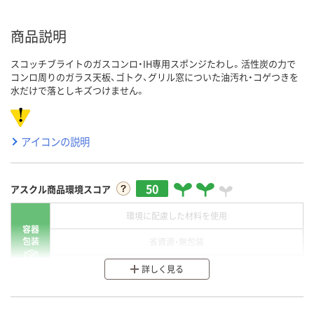
商品説明
スコッチブライトのガスコンロ・IH専用スポンジたわし。活性炭の力で
コンロ周りのガラス天板、ゴトク、グリル窓についた油汚れ・コゲつきを
水だけで落としキズつけません。
アイコンの説明
50
アスクル商品環境スコア
環境に配慮した材料を使用
容器
包装
省資源・無包装
分別・リサイクルしやすい設計
詳しく見る
環境に配慮した材料を使用