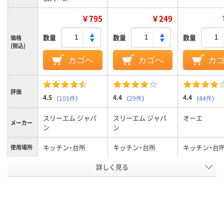
￥795
￥249
数量
数量
数量
価格
(税込)
カゴへ
カゴへ
カ
評価
4.5
4.4
4.4
（
105件
）
（
29件
）
（
44件
）
スリーエム ジャパ
スリーエム ジャパ
オーエ
メーカー
ン
ン
キッチン・台所
キッチン・台所
キッチン・台
使用場所
アスクル
詳しく見る
商品環境
50
55
スコア