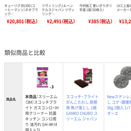
キューリグ BS300（コ
ツヴィリングJ.A.ヘン
今村紙工 使いきりポリ
UCC上島
ーヒーマシン）ネオブラ
ケルスジャパン ツヴィ
手袋 1袋（50枚入）
メーカー D
ック…
リング…
¥20,801（税込）
¥2,491（税込）
¥385（税込）
¥13,
類似商品と比較
本商品：
スリーエム
スコッチ・ブライト
Newステンレ
商品名
（3M）スコッチブラ
がんこたわし 厨房
し コゲ・調理
イト ガスコンロ・IH
用 焦げ落とし 1個
30g 2個入 1
用クリーナー 抗菌
GANKO CHUBO ス
オーエ
キッチン コンロ周
リーエム ジャパン
り 油汚れ GH-4K（4
個入×3）