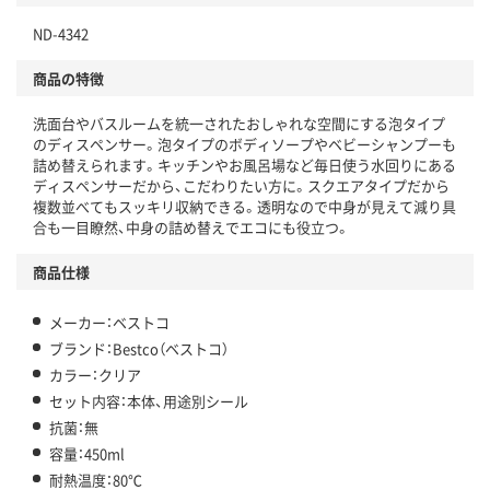
ND-4342
商品の特徴
洗面台やバスルームを統一されたおしゃれな空間にする泡タイプ
のディスペンサー。泡タイプのボディソープやベビーシャンプーも
詰め替えられます。キッチンやお風呂場など毎日使う水回りにある
ディスペンサーだから、こだわりたい方に。スクエアタイプだから
複数並べてもスッキリ収納できる。透明なので中身が見えて減り具
合も一目瞭然、中身の詰め替えでエコにも役立つ。
商品仕様
メーカー：ベストコ
ブランド：Bestco（ベストコ）
カラー：クリア
セット内容：本体、用途別シール
抗菌：無
容量：450ml
耐熱温度：80℃