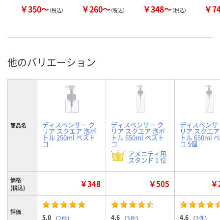
￥350～
￥260～
￥348～
￥7
（税込）
（税込）
（税込）
他のバリエーション
ディスペンサー ク
ディスペンサー ク
ディスペンサ
商品名
リア スクエア 泡ボ
リア スクエア 泡ボ
リア スクエア
トル 250ml ベスト
トル 650ml ベスト
トル 650ml 
コ
コ
コ 5個
アメニティ用
スタンド 1 位
価格
￥348
￥505
￥2
(税込)
評価
5.0
4.6
4.6
（
2件
）
（
3件
）
（
3件
）