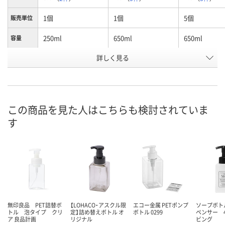
1個
1個
5個
販売単位
250ml
650ml
650ml
容量
お申込番
詳しく見る
AW73542
AW73544
ER04210
号
入荷待ち
あり
3点
在庫
8月8日（土）
8月8日（土）
お届け日
この商品を見た人はこちらも検討されていま
す
数量
数量
お取り扱い終了しま
した
カゴへ
カ
無印良品 PET詰替ボ
【LOHACO・アスクル限
エコー金属 PETポンプ
ソープボト
トル 泡タイプ クリ
定】詰め替えボトル オ
ボトル 0299
ペンサー 4
ア 良品計画
リジナル
ビング