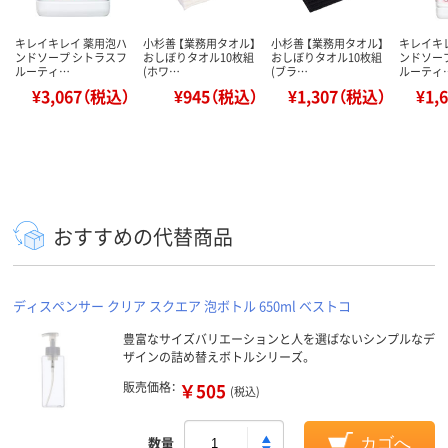
キレイキレイ 薬用泡ハ
小杉善 【業務用タオル】
小杉善 【業務用タオル】
キレイキ
ンドソープ シトラスフ
おしぼりタオル10枚組
おしぼりタオル10枚組
ンドソー
ルーティ…
(ホワ…
(ブラ…
ルーティ
¥3,067（税込）
¥945（税込）
¥1,307（税込）
¥1,
おすすめの代替商品
ディスペンサー クリア スクエア 泡ボトル 650ml ベストコ
豊富なサイズバリエーションと人を選ばないシンプルなデ
ザインの詰め替えボトルシリーズ。
販売価格：
￥505
(税込)
数量
カゴへ