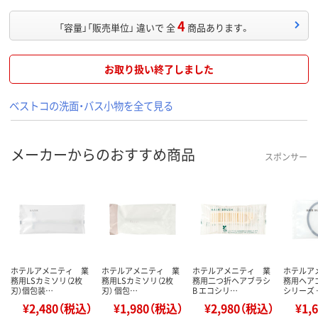
4
「容量」「販売単位」 違いで 全
商品あります。
お取り扱い終了しました
ベストコの洗面・バス小物を全て見る
メーカーからのおすすめ商品
スポンサー
ホテルアメニティ 業
ホテルアメニティ 業
ホテルアメニティ 業
ホテルア
務用LSカミソリ（2枚
務用LSカミソリ（2枚
務用二つ折ヘアブラシ
務用ヘア
刃）個包装…
刃） 個包…
B エコシリ…
シリーズ 
¥2,480（税込）
¥1,980（税込）
¥2,980（税込）
¥1,