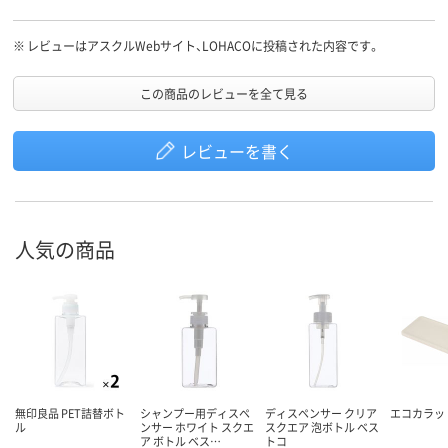
※
レビューはアスクルWebサイト、LOHACOに投稿された内容です。
この商品のレビューを全て見る
レビューを書く
人気の商品
無印良品 PET詰替ボト
シャンプー用ディスペ
ディスペンサー クリア
エコカラッ
ル
ンサー ホワイト スクエ
スクエア 泡ボトル ベス
ア ボトル ベス…
トコ