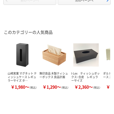
前のページへ
次のページへ
このカテゴリーの人気商品
山崎実業 マグネット テ
無印良品 木製ティシュ
I-Lex ティッシュボッ
ダルトン
ィッシュケース レギュ
ーボックス 良品計画
クス・合皮 レギュラ
ース ス
ラーサイズ タ…
ーサイズ
￥1,980～
￥1,290～
￥2,360～
￥1
（税込）
（税込）
（税込）