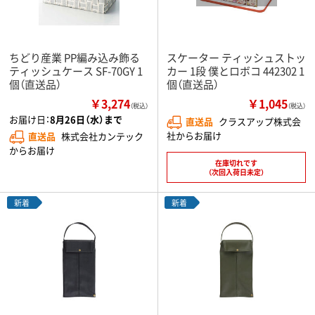
ちどり産業 PP編み込み飾る
スケーター ティッシュストッ
ティッシュケース SF-70GY 1
カー 1段 僕とロボコ 442302 1
個（直送品）
個（直送品）
￥3,274
￥1,045
（税込）
（税込）
お届け日：
8月26日（水）まで
直送品
クラスアップ株式会
社からお届け
直送品
株式会社カンテック
からお届け
在庫切れです
（次回入荷日未定）
新着
新着