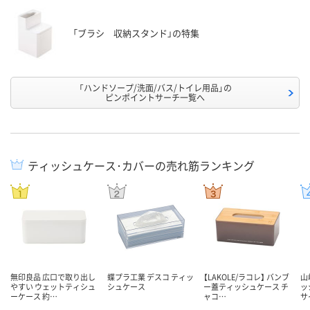
「ブラシ 収納スタンド」の特集
「ハンドソープ/洗面/バス/トイレ用品」の
ピンポイントサーチ一覧へ
ティッシュケース･カバーの売れ筋ランキング
無印良品 広口で取り出し
蝶プラ工業 デスコ ティッ
【LAKOLE/ラコレ】 バンブ
山
やすい ウェットティシュ
シュケース
ー蓋ティッシュケース チ
ッ
ーケース 約…
ャコ…
サ