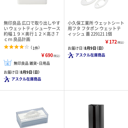
無印良品 広口で取り出しやす
小久保工業所 ウェットシート
い ウェットティシューケース
用フタ フタポン ウェットテ
約幅１９×奥行１２×高さ７
ィッシュ 蓋 229121 1個
ｃｍ 良品計画
￥172
（税込）
（
）
1件
お届け日：
8月9日（日）
￥690
アスクル在庫商品
（税込）
無印良品 雑貨・日用品
お届け日：
8月9日（日）
アスクル在庫商品