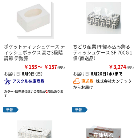
ポケットティッシュケース テ
ちどり産業 PP編み込み飾る
ィッシュボックス 高さ3段階
ティッシュケース SF-70CG 1
調節 伊勢藤
個（直送品）
￥155
￥157
￥3,274
（税込）
お届け日：
8月9日（日）
お届け日：
8月26日（水）まで
アスクル在庫商品
直送品
株式会社カンテック
からお届け
カラー・販売単位違いの商品が
2
商品ありま
す
新着
新着