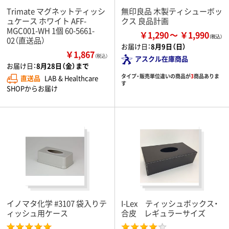
Trimate マグネットティッシ
無印良品 木製ティシューボッ
ュケース ホワイト AFF-
クス 良品計画
MGC001-WH 1個 60-5661-
￥1,290
￥1,990
02（直送品）
お届け日：
8月9日（日）
￥1,867
（税込）
アスクル在庫商品
お届け日：
8月28日（金）まで
タイプ・販売単位違いの商品が
3
商品ありま
直送品
LAB & Healthcare
す
SHOPからお届け
イノマタ化学 #3107 袋入りテ
I-Lex ティッシュボックス・
ィッシュ用ケース
合皮 レギュラーサイズ