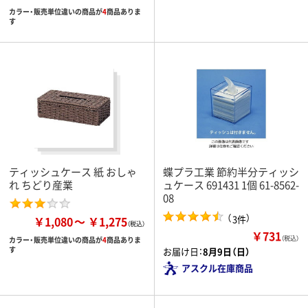
カラー・販売単位違いの商品が
4
商品ありま
す
ティッシュケース 紙 おしゃ
蝶プラ工業 節約半分ティッシ
れ ちどり産業
ュケース 691431 1個 61-8562-
08
（
）
3件
￥1,080
￥1,275
￥731
（税込）
カラー・販売単位違いの商品が
4
商品ありま
す
お届け日：
8月9日（日）
アスクル在庫商品