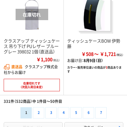
クラスアップ ティッシュケー
ティッシュケースBOW 伊勢
ス 吊り下げ PUレザー ブルー
藤
グレー 398032 1個（直送品）
￥508
￥1,721
￥1,100
お届け日：
8月9日（日）
（税込）
直送品
クラスアップ株式会
カラー・販売単位違いの商品が
3
商品ありま
す
社からお届け
在庫切れです
（次回入荷日未定）
331件（532商品）中 1件目～50件目
1
2
3
4
5
6
7