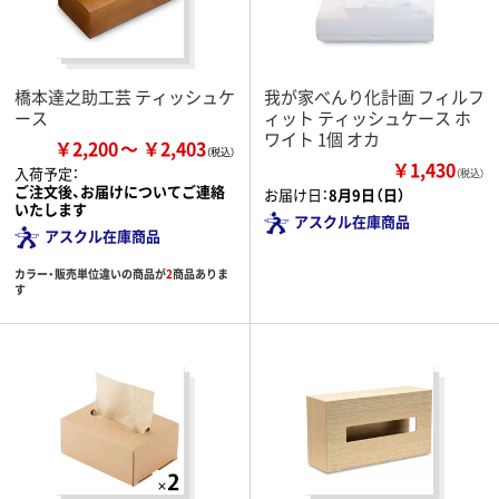
橋本達之助工芸 ティッシュケ
我が家べんり化計画 フィルフ
ース
ィット ティッシュケース ホ
ワイト 1個 オカ
￥2,200
￥2,403
￥1,430
入荷予定：
（税込）
ご注文後、お届けについてご連絡
お届け日：
8月9日（日）
いたします
アスクル在庫商品
アスクル在庫商品
カラー・販売単位違いの商品が
2
商品ありま
す