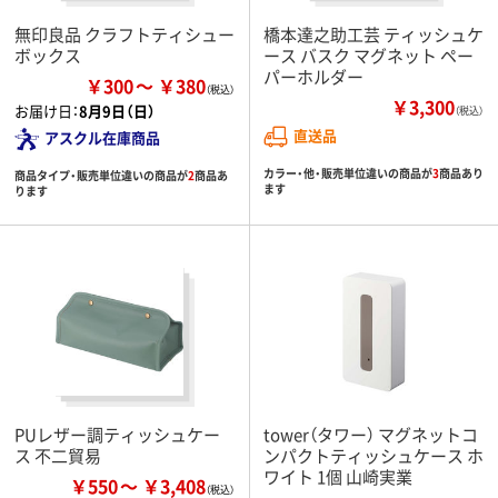
無印良品 クラフトティシュー
橋本達之助工芸 ティッシュケ
ボックス
ース バスク マグネット ペー
パーホルダー
￥300
￥380
￥3,300
お届け日：
8月9日（日）
（税込）
直送品
アスクル在庫商品
カラー・他・販売単位違いの商品が
3
商品あり
商品タイプ・販売単位違いの商品が
2
商品あ
ます
ります
PUレザー調ティッシュケー
tower（タワー） マグネットコ
ス 不二貿易
ンパクトティッシュケース ホ
ワイト 1個 山崎実業
￥550
￥3,408