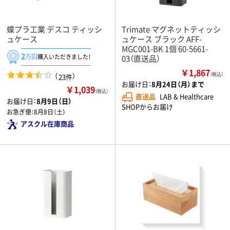
蝶プラ工業 デスコ ティッシ
Trimate マグネットティッシ
ュケース
ュケース ブラック AFF-
MGC001-BK 1個 60-5661-
2
万回
購入いただきました！
03（直送品）
￥1,867
（
）
（税込）
23件
お届け日：
8月24日（月）まで
￥1,039
（税込）
直送品
LAB & Healthcare
お届け日：
8月9日（日）
SHOPからお届け
お急ぎ便：
8月8日（土）
アスクル在庫商品