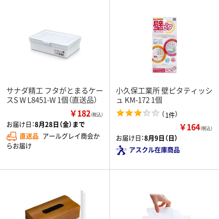
サナダ精工 フタがとまるケー
小久保工業所 壁ピタティッシ
スS W L8451-W 1個（直送品）
ュ KM-172 1個
￥182
（
）
1件
（税込）
お届け日：
8月28日（金）まで
￥164
（税込）
直送品
アールグレイ商会か
お届け日：
8月9日（日）
らお届け
アスクル在庫商品