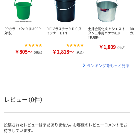
PPカラーバケツ（HACCP
DICプラスチック DIC ダ
土井金属化成 ヒシエス ト
D
対応）
イテナー DTN
タン工事用バケツ#10
カ
TKJBK…
￥1,809
（税込）
￥805～
￥2,818～
（税込）
（税込）
ランキングをもっと見る
レビュー（0件）
投稿されたレビューはまだありません。お客様のレビューコメントをお
待ちしています。