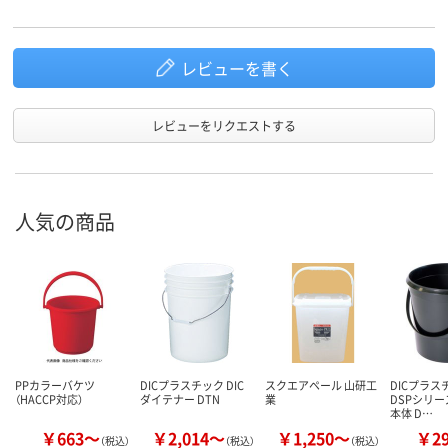
レビューを書く
レビューをリクエストする
人気の商品
PPカラーバケツ
DICプラスチック DIC
スクエアペール 山研工
DICプラスチ
（HACCP対応）
ダイテナー DTN
業
DSPシリー
本体 D…
￥663～
￥2,014～
￥1,250～
￥2
（税込）
（税込）
（税込）