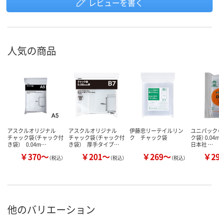
レビューを書く
人気の商品
アスクルオリジナル
アスクルオリジナル
伊藤忠リーテイルリン
ユニパック（
チャック袋（チャック付
チャック袋（チャック付
ク チャック袋
ク袋） 0.0
き袋） 0.04m…
き袋） 厚手タイプ…
日本社 …
￥370～
￥201～
￥269～
￥2
（税込）
（税込）
（税込）
他のバリエーション