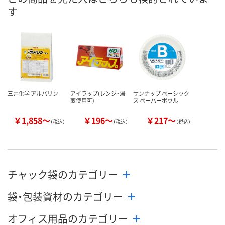
メーカー都合により
メーカー都合により
メーカー都合
す
販売停止中です
販売停止中です
販売停止中で
三井化学 アルバリン
アイラップ(レンジ・湯
サンナップ ベーシック
煎使用可)
ス ペーパーボウル
￥1,858～
￥196～
￥217～
（税込）
（税込）
（税込）
チャック袋のカテゴリー
袋・包装資材のカテゴリー
オフィス用品のカテゴリー