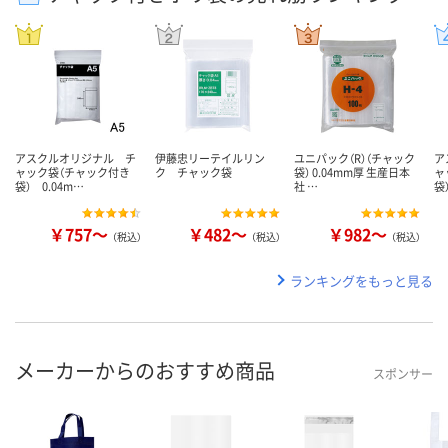
アスクルオリジナル チ
伊藤忠リーテイルリン
ユニパック（R）（チャック
ア
ャック袋（チャック付き
ク チャック袋
袋） 0.04mm厚 生産日本
ャ
袋） 0.04m…
社 …
袋
￥757～
￥482～
￥982～
（税込）
（税込）
（税込）
ランキングをもっと見る
メーカーからのおすすめ商品
スポンサー