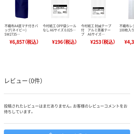
不織布A4底マチ付きバ
今村紙工 OPP袋シール
今村紙工 封緘テープ
不織布レ
ッグ(ネイビー)
なし A6サイズ 0.025…
付 アルミ蒸着テー
100枚入り
SW2735…
プ A6サイズ…
¥6,857（税込）
¥196（税込）
¥253（税込）
¥4,
レビュー（0件）
投稿されたレビューはまだありません。お客様のレビューコメントをお
待ちしています。