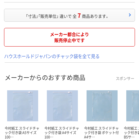
7
「寸法」「販売単位」 違いで 全
商品あります。
メーカー都合により
販売停止中です
ハウスホールドジャパンのチャック袋を全て見る
メーカーからのおすすめ商品
スポンサー
今村紙工 スライドチャ
今村紙工 スライドチャ
今村紙工 スライドチャ
今村紙工
ック付き袋 A5サイズ
ック付き袋 A4サイズ
ック付き袋 ポケット付
ック付き
100…
100…
A4サ…
B5サ…