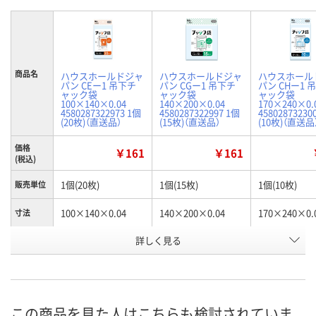
商品名
ハウスホールドジャ
ハウスホールドジャ
ハウスホール
パン CEー1 吊下チ
パン CGー1 吊下チ
パン CHー1 
ャック袋
ャック袋
ャック袋
100×140×0.04
140×200×0.04
170×240×0.
4580287322973 1個
4580287322997 1個
45802873230
(20枚)（直送品）
(15枚)（直送品）
(10枚)（直送品
価格
￥161
￥161
(税込)
1個(20枚)
1個(15枚)
1個(10枚)
販売単位
100×140×0.04
140×200×0.04
170×240×0.
寸法
お申込番
詳しく見る
AWA0539
AWA0542
AWA0543
号
直送品
直送品
直送品
在庫
お届け日
この商品を見た人はこちらも検討されていま