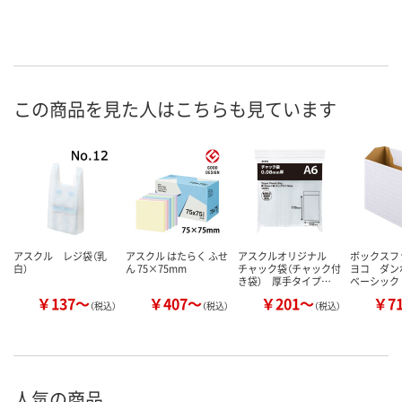
この商品を見た人はこちらも見ています
アスクル レジ袋（乳
アスクル はたらく ふせ
アスクルオリジナル
ボックスフ
白）
ん 75×75mm
チャック袋（チャック付
ヨコ ダ
き袋） 厚手タイプ…
ベーシック
￥137～
￥407～
￥201～
￥7
（税込）
（税込）
（税込）
人気の商品