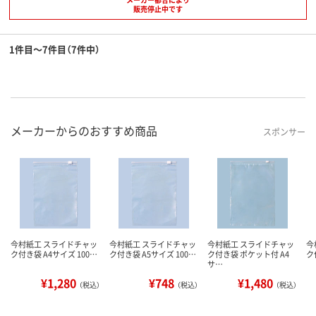
販売停止中です
1件目～7件目（7件中）
メーカーからのおすすめ商品
スポンサー
今村紙工 スライドチャッ
今村紙工 スライドチャッ
今村紙工 スライドチャッ
今
ク付き袋 A4サイズ 100…
ク付き袋 A5サイズ 100…
ク付き袋 ポケット付 A4
ク
サ…
¥1,280
¥748
¥1,480
（税込）
（税込）
（税込）