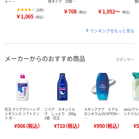
ャー …
快タイプ 20枚…
替
(
5件
)
￥708
￥1,952～
（税込）
（税込）
￥1,065
（税込）
ランキングをもっと見る
メーカーからのおすすめ商品
スポンサー
花王 クリアクリーン デ
ニベア スキンミル
スキンアクア ヒアル
atrix（
ンタリンス ソフトミン
ク しっとり 200g
ロンセラムUV SPF50+・
ンドミルク
ト ポ…
1個 花王
…
¥906（税込）
¥710（税込）
¥990（税込）
¥