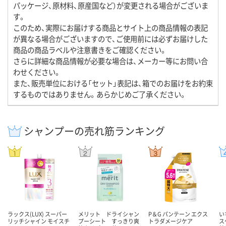
パッケージ、原材料、原産国など）が変更される場合がございま
す。
このため、実際にお届けする商品とサイト上の商品情報の表記
が異なる場合がございますので、ご使用前には必ずお届けした
商品の商品ラベルや注意書きをご確認ください。
さらに詳細な商品情報が必要な場合は、メーカー等にお問い合
わせください。
また、販売単位における「セット」表記は、箱でのお届けをお約束
するものではありません。あらかじめご了承ください。
シャンプーの売れ筋ランキング
ラックス(LUX) スーパー
メリット ドライシャン
P＆G パンテーン エクス
い
リッチシャイン モイスチ
プーシート すっきり爽
トラダメージケア
ス