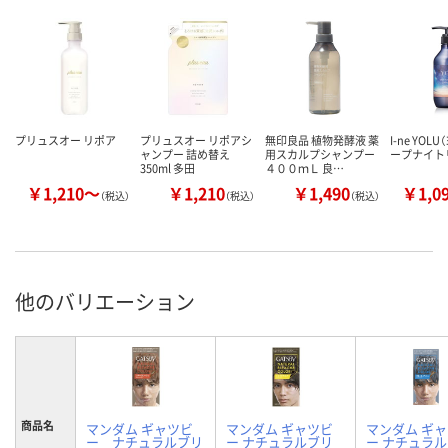
プリュスオー リポア
プリュスオー リポアシ
無印良品 植物発酵液 薬
I-ne YOL
ャンプー 詰め替え
用スカルプシャンプー
ープナイト
350ml 多田
４００ｍＬ 良…
￥1,210～
￥1,210
￥1,490
￥1,0
（税込）
（税込）
（税込）
他のバリエーション
商品名
マンダム ギャツビ
マンダム ギャツビ
マンダム ギ
ー ナチュラルブリ
ー ナチュラルブリ
ー ナチュラ