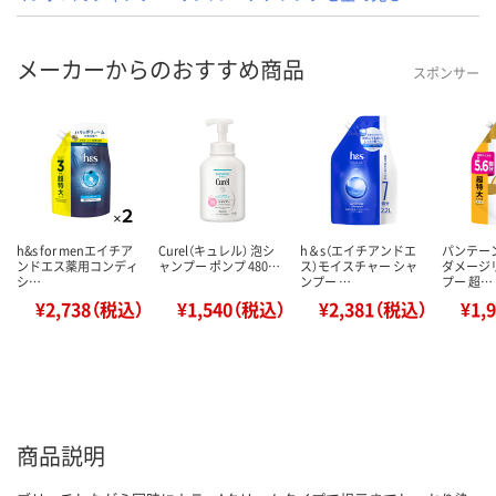
メーカーからのおすすめ商品
スポンサー
h&s for menエイチア
Curel（キュレル） 泡シ
h＆s（エイチアンドエ
パンテー
ンドエス薬用コンディ
ャンプー ポンプ 480…
ス）モイスチャー シャ
ダメージ
シ…
ンプー …
プー 超…
¥2,738（税込）
¥1,540（税込）
¥2,381（税込）
¥1,
商品説明