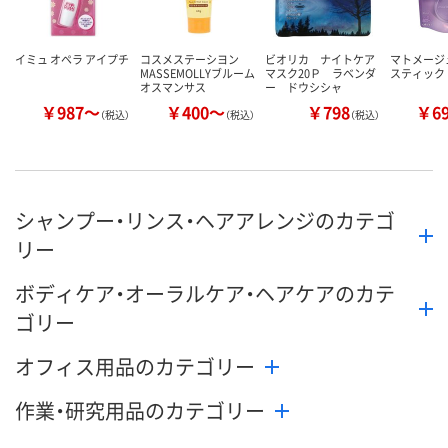
イミュ オペラ アイプチ
コスメステーシヨン
ビオリカ ナイトケア
マトメージ
MASSEMOLLYブルーム
マスク20Ｐ ラベンダ
スティック
オスマンサス
ー ドウシシャ
￥987～
￥400～
￥798
￥6
（税込）
（税込）
（税込）
シャンプー・リンス・ヘアアレンジのカテゴ
リー
ボディケア・オーラルケア・ヘアケアのカテ
ゴリー
オフィス用品のカテゴリー
作業・研究用品のカテゴリー