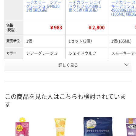
ーチカラー シアー
ーチカラー シェイ
ーチカラー 
グレージュ 644830
ドウルフ 604399 1
キーアッシュ
1個（直送品）
個×3点（直送品）
49028061182
(105ML)（直送
価格
￥983
￥2,800
(税込)
1個
1セット（3個）
1個(105ML)
販売単位
シアーグレージュ
シェイドウルフ
スモーキーア
カラー
お申込番
詳しく見る
AWA3705
AR19784
AWA3626
号
直送品
直送品
直送品
在庫
8月27日（木）まで
8月25日（火）まで
8月27日（木）
お届け日
この商品を見た人はこちらも検討されていま
す
数量
数量
数量
カゴへ
カゴへ
カ