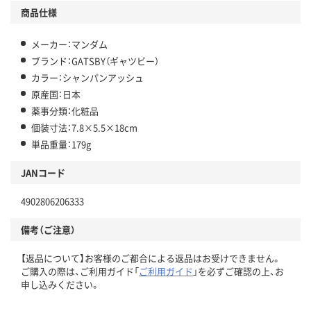
商品仕様
メーカー：マンダム
ブランド：GATSBY（ギャツビー）
カラー：シャンパンアッシュ
原産国：日本
薬事分類：化粧品
個装寸法：7.8×5.5×18cm
単品重量：179g
JANコード
4902806206333
備考（ご注意）
【返品について】お客様のご都合による返品はお受けできません。
ご購入の際は、ご利用ガイド「
ご利用ガイド
」を必ずご確認の上、お
申し込みください。