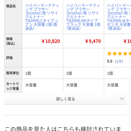
ハイパーマーケティ
ハイパーマーケティ
ハイパーマー
商品名
ング ブラザー
ング ブラザー
ング ブラザー
（brother）用 リサイ
（brother）用 リサイ
（brother）用
クルトナー
クルトナー
クルトナー
TN299XLCタイプ シ
TN299XLBKタイプ
TN299XLMタ
アン 大容量 1個（直
ブラック 大容量 1個
ゼンタ 大容量
送品）
（直送品）
（直送品）
価格
￥10,820
￥9,470
￥10
(税込)
評価
5.0
（
1件
）
1個
1個
1個
販売単位
カートリ
大容量
大容量
大容量
ッジ容量
詳しく見る
シアン
ブラック
マゼンタ
カラー
お申込番
AWK2656
AWK2653
AWK2650
号
直送品
直送品
直送品
在庫
この商品を見た人はこちらも検討されていま