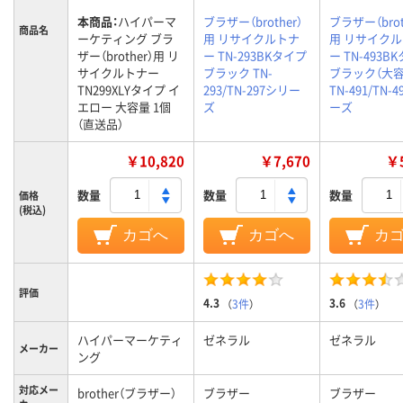
本商品：
ハイパーマ
ブラザー（brother）
ブラザー（brot
商品名
ーケティング ブラ
用 リサイクルトナ
用 リサイク
ザー（brother）用 リ
ー TN-293BKタイプ
ー TN-493B
サイクルトナー
ブラック TN-
ブラック（大容
TN299XLYタイプ イ
293/TN-297シリー
TN-491/TN-
エロー 大容量 1個
ズ
ーズ
（直送品）
￥10,820
￥7,670
￥5
数量
数量
数量
価格
(税込)
カゴへ
カゴへ
カ
評価
4.3
3.6
（
3件
）
（
3件
）
ハイパーマーケティ
ゼネラル
ゼネラル
メーカー
ング
対応メー
brother（ブラザー）
ブラザー
ブラザー