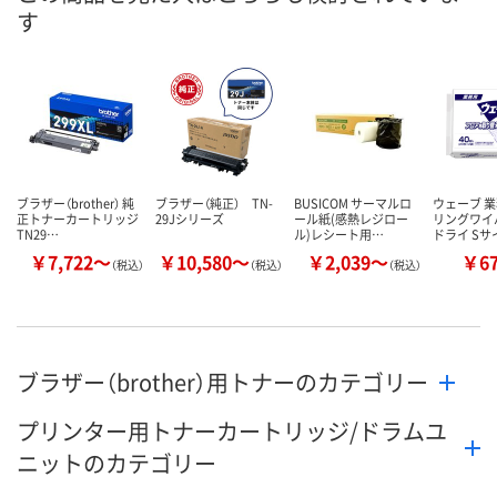
す
8月24日（月）まで
8月24日（月）まで
8月24日（月）
お届け日
数量
数量
数量
カゴへ
カゴへ
カ
ブラザー（brother） 純
ブラザー（純正） TN-
BUSICOM サーマルロ
ウェーブ 
正トナーカートリッジ
29Jシリーズ
ール紙(感熱レジロー
リングワイ
TN29…
ル)レシート用…
ドライ Sサ
￥7,722～
￥10,580～
￥2,039～
￥6
（税込）
（税込）
（税込）
ブラザー（brother）用トナーのカテゴリー
プリンター用トナーカートリッジ/ドラムユ
ニットのカテゴリー