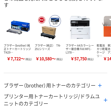
す
8月24日（月）まで
8月24日（月）まで
8月24日（月）
お届け日
数量
数量
数量
カゴへ
カゴへ
カ
ブラザー（brother） 純
ブラザー（純正） TN-
ブラザー A4カラーレー
乾電池 単
正トナーカートリッジ
29Jシリーズ
ザー複合機 FAX MFC-
カリ乾電池
TN29…
L378…
ケージ ア
リ…
￥7,722～
￥10,580～
￥57,750
￥1
（税込）
（税込）
（税込）
ブラザー（brother）用トナーのカテゴリー
プリンター用トナーカートリッジ/ドラムユ
ニットのカテゴリー