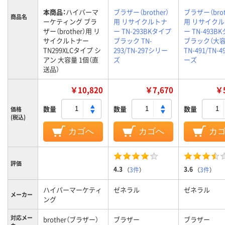
本商品：
ハイパーマ
ブラザー（brother）
ブラザー（brot
商品名
ーケティング ブラ
用 リサイクルトナ
用 リサイク
ザー（brother）用 リ
ー TN-293BKタイプ
ー TN-493B
サイクルトナー
ブラック TN-
ブラック（大容
TN299XLCタイプ シ
293/TN-297シリー
TN-491/TN-
アン 大容量 1個（直
ズ
ーズ
送品）
￥10,820
￥7,670
￥5
数量
数量
数量
価格
(税込)
カゴへ
カゴへ
カ
評価
4.3
3.6
（
3件
）
（
3件
）
ハイパーマーケティ
ゼネラル
ゼネラル
メーカー
ング
対応メー
brother（ブラザー）
ブラザー
ブラザー