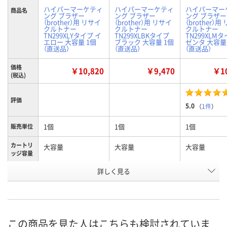
ハイパーマーケティ
ハイパーマーケティ
ハイパーマー
商品名
ング ブラザー
ング ブラザー
ング ブラザー
（brother）用 リサイ
（brother）用 リサイ
（brother）用
クルトナー
クルトナー
クルトナー
TN299XLYタイプ イ
TN299XLBKタイプ
TN299XLMタ
エロー 大容量 1個
ブラック 大容量 1個
ゼンタ 大容量
（直送品）
（直送品）
（直送品）
価格
￥10,820
￥9,470
￥10
(税込)
評価
5.0
（
1件
）
1個
1個
1個
販売単位
カートリ
大容量
大容量
大容量
ッジ容量
詳しく見る
イエロー
ブラック
マゼンタ
カラー
お申込番
AWK2645
AWK2653
AWK2650
号
直送品
直送品
直送品
在庫
この商品を見た人はこちらも検討されていま