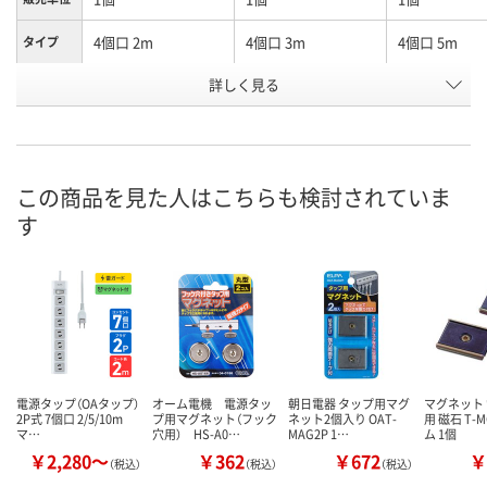
4個口 2m
4個口 3m
4個口 5m
タイプ
お申込番
詳しく見る
XP01210
XP01232
XP01226
号
あり
あり
5点
在庫
8月8日（土）
8月8日（土）
8月8日（土）
お届け日
この商品を見た人はこちらも検討されていま
す
数量
数量
数量
カゴへ
カゴへ
カ
電源タップ（OAタップ）
オーム電機 電源タッ
朝日電器 タップ用マグ
マグネット
2P式 7個口 2/5/10m
プ用マグネット（フック
ネット2個入り OAT-
用 磁石 T-
マ…
穴用） HS-A0…
MAG2P 1…
ム 1個
￥2,280～
￥362
￥672
￥
（税込）
（税込）
（税込）