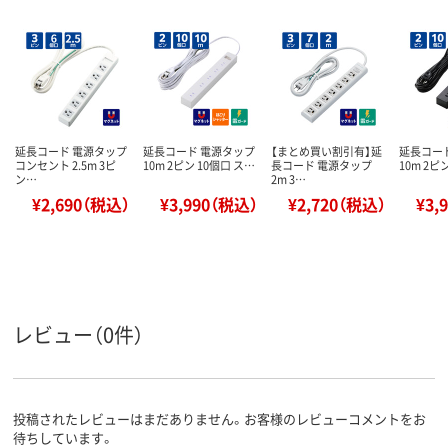
延長コード 電源タップ
延長コード 電源タップ
【まとめ買い割引有】延
延長コー
コンセント 2.5m 3ピ
10m 2ピン 10個口 ス…
長コード 電源タップ
10m 2ピ
ン…
2m 3…
¥2,690（税込）
¥3,990（税込）
¥2,720（税込）
¥3,
レビュー（0件）
投稿されたレビューはまだありません。お客様のレビューコメントをお
待ちしています。