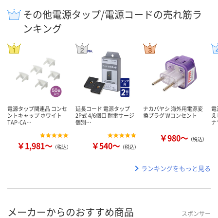
その他電源タップ/電源コードの売れ筋ラ
ンキング
電源タップ関連品 コンセ
延長コード 電源タップ
ナカバヤシ 海外用電源変
電
ントキャップ ホワイト
2P式 4/6個口 耐雷サージ
換プラグ Wコンセント
え
TAP-CA…
個別…
ナ
￥980～
（税込）
￥1,981～
￥540～
（税込）
（税込）
ランキングをもっと見る
メーカーからのおすすめ商品
スポンサー