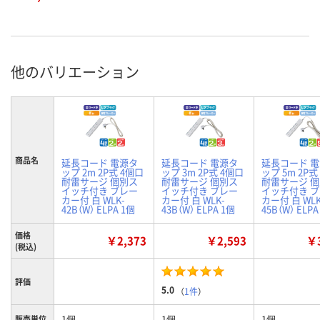
他のバリエーション
商品名
延長コード 電源タ
延長コード 電源タ
延長コード 
ップ 2m 2P式 4個口
ップ 3m 2P式 4個口
ップ 5m 2P式
耐雷サージ 個別ス
耐雷サージ 個別ス
耐雷サージ 
イッチ付き ブレー
イッチ付き ブレー
イッチ付き 
カー付 白 WLK-
カー付 白 WLK-
カー付 白 WLK
42B（W） ELPA 1個
43B（W） ELPA 1個
45B（W） ELPA
価格
￥2,373
￥2,593
￥3
(税込)
評価
5.0
（
1件
）
1個
1個
1個
販売単位