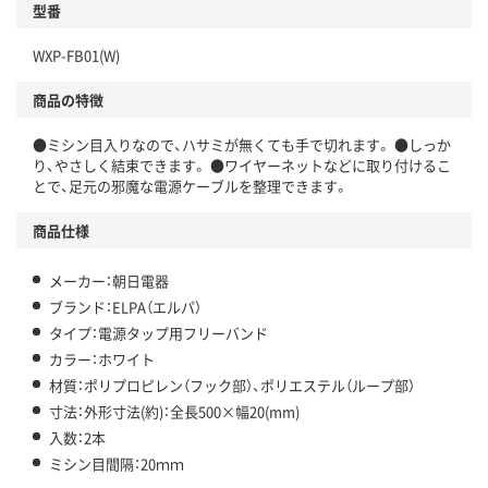
型番
WXP-FB01(W)
商品の特徴
●ミシン目入りなので、ハサミが無くても手で切れます。 ●しっか
り、やさしく結束できます。 ●ワイヤーネットなどに取り付けるこ
とで、足元の邪魔な電源ケーブルを整理できます。
商品仕様
メーカー：朝日電器
ブランド：ELPA（エルパ）
タイプ：電源タップ用フリーバンド
カラー：ホワイト
材質：ポリプロピレン（フック部）、ポリエステル（ループ部）
寸法：外形寸法(約)：全長500×幅20(mm)
入数：2本
ミシン目間隔：20ｍｍ