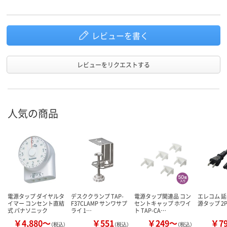
レビューを書く
レビューをリクエストする
人気の商品
電源タップ ダイヤルタ
デスククランプ TAP-
電源タップ関連品 コン
エレコム 延
イマー コンセント直結
F37CLAMP サンワサプ
セントキャップ ホワイ
源タップ 2
式 パナソニック
ライ 1…
ト TAP-CA…
￥4,880～
￥551
￥249～
￥7
（税込）
（税込）
（税込）