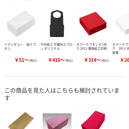
イデシギョー 紙ナプ
今村紙工 不織布エプロ
カラーナプキン 4つ折
カラーナプ
キン
ン オリジナル
り 2PLY 溝端紙工印刷
り 2PLY
紙業
￥51～
￥410～
￥314～
￥2
（税込）
（税込）
（税込）
この商品を見た人はこちらも検討されていま
す