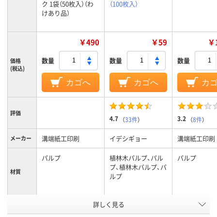
ク 1袋（50枚入）（わ
（100枚入）
けあり品）
￥490
￥59
￥1
数量
数量
数量
価格
(税込)
カゴへ
カゴへ
カ
評価
4.7
3.2
（
33件
）
（
8件
）
溝端紙工印刷
イデシギョー
溝端紙工印刷
メーカー
パルプ
植林木パルプ、パル
パルプ
プ、植林木パルプ、パ
材質
ルプ
アスクル
詳しく見る
商品環境
25