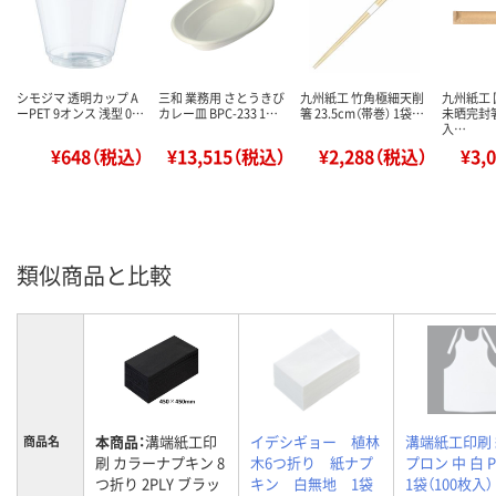
シモジマ 透明カップ A
三和 業務用 さとうきび
九州紙工 竹角極細天削
九州紙工 
ーPET 9オンス 浅型 0…
カレー皿 BPC-233 1…
箸 23.5cm（帯巻） 1袋…
未晒完封箸
入…
¥648（税込）
¥13,515（税込）
¥2,288（税込）
¥3,
類似商品と比較
本商品：
溝端紙工印
イデシギョー 植林
溝端紙工印刷
商品名
刷 カラーナプキン 8
木6つ折り 紙ナプ
プロン 中 白 P
つ折り 2PLY ブラッ
キン 白無地 1袋
1袋（100枚入）