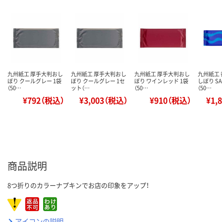
九州紙工 厚手大判おし
九州紙工 厚手大判おし
九州紙工 厚手大判おし
九州紙工
ぼり クールグレー 1袋
ぼり クールグレー 1セ
ぼり ワインレッド 1袋
しぼり SA
（50…
ット（…
（50…
（50…
¥792（税込）
¥3,003（税込）
¥910（税込）
¥1,
商品説明
8つ折りのカラーナプキンでお店の印象をアップ！
アイコンの説明