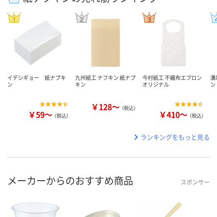
イデシギョー 紙ナプキ
九州紙工 ナフキン 紙ナプ
今村紙工 不織布エプロン
溝
ン
キン
オリジナル
ン
￥128～
（税込）
￥59～
￥410～
（税込）
（税込）
ランキングをもっと見る
メーカーからのおすすめ商品
スポンサー