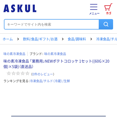
カゴ
メニュー
ホーム
飲料/食品/ギフト/お酒
食品/調味料
冷凍食品/チル
味の素冷凍食品
ブランド：
味の素冷凍食品
味の素冷凍食品 「業務用」NEWポテトコロッケ 1セット((60G×20
個)×5袋)（直送品）
（
0
件のレビュー
）
ランキングを見る：
冷凍食品/チルド（冷蔵）/生鮮