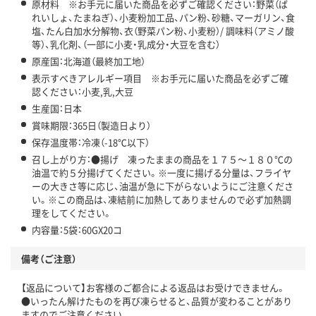
原材料 ※お手元に届いた商品を必ずご確認ください：野菜（ば
れいしょ、たまねぎ）、小麦粉加工品、パン粉、砂糖、マーガリン、食
塩、たん白加水分解物、衣（野菜パン粉、小麦粉）/ 調味料（アミノ酸
等）、乳化剤、（一部に小麦・乳成分・大豆を含む）
原産国：北海道（最終加工地）
表示すべきアレルギー項目 ※お手元に届いた商品を必ずご確
認ください：小麦,乳,大豆
生産国：日本
賞味期限：365日（製造日より）
保存温度帯：冷凍（-18℃以下）
召し上がり方：●揚げ 凍ったままの商品を１７５～１８０℃の
油温で約５分揚げてください。※一度に揚げる分量は、フライヤ
ーの大きさ等に応じ、油温が急に下がらないようにご注意くださ
い。※この商品は、凍結前に加熱してありませんので必ず加熱調
理をしてください。
内容量：5袋：60GX20コ
備考（ご注意）
【返品について】お客様のご都合による返品はお受けできません。
●いったん解けたものを再び凍らせると、品質が変わることがあり
ますのでご注意ください。