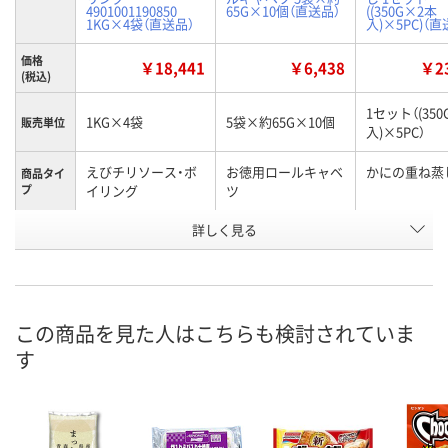
4901001190850
65G×10個（直送品）
((350G×2本
1KG×4袋（直送品）
入)×5PC)（直
価格
￥18,441
￥6,438
￥23
(税込)
1セット（(35
1KG×4袋
5袋×約65G×10個
販売単位
入)×5PC）
えびチリソース・ボ
お徳用ロールキャベ
かにの重ね蒸
商品タイ
プ
イリング
ツ
お申込番
詳しく見る
AA90076
AX03138
AX03028
号
直送品
直送品
直送品
在庫
8月31日（月）まで
8月31日（月）
お届け日
この商品を見た人はこちらも検討されていま
す
数量
数量
お取り扱い終了しま
した
カゴへ
カ