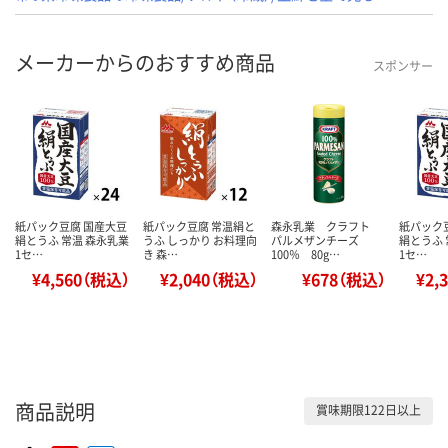
メーカーからのおすすめ商品
スポンサー
紙パック豆腐 国産大豆
紙パック豆腐 常温絹と
森永乳業 クラフト
紙パック
絹とうふ 常温 森永乳業
うふ しっかり お料理向
パルメザンチーズ
絹とうふ 
1セ…
き 森…
100％ 80g…
1セ…
¥4,560（税込）
¥2,040（税込）
¥678（税込）
¥2,
商品説明
賞味期限122日以上