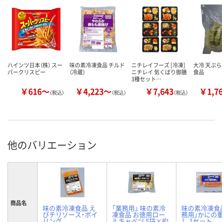
ハインツ日本（株） スー
味の素冷凍食品 チルド
ニチレイフーズ [冷凍]
大冷 天ぷら
パークリスピー
（冷蔵）
ニチレイ 気くばり御膳
食品
3種セット…
￥616～
￥4,223～
￥7,643
￥1,7
（税込）
（税込）
（税込）
他のバリエーション
商品名
味の素冷凍食品 え
「業務用」 味の素冷
味の素冷凍食品
びチリソース・ボイ
凍食品 お徳用ロー
務用」かにの
リング
ルキャベツ 5袋×約
し 1セット