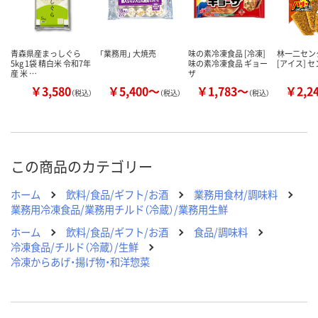
青森県産まっしぐら
「業務用」 大焼売
味の素冷凍食品 [冷凍]
林一二セン
5kg 1袋 精白米 令和7年
味の素冷凍食品 ギョー
[アイス] 
産 米 …
ザ
￥3,580
￥5,400～
￥1,783～
￥2,2
（税込）
（税込）
（税込）
この商品のカテゴリー
ホーム
飲料/食品/ギフト/お酒
業務用食材/調味料
業務用冷凍食品/業務用チルド（冷蔵）/業務用生鮮
ホーム
飲料/食品/ギフト/お酒
食品/調味料
冷凍食品/チルド（冷蔵）/生鮮
冷凍からあげ・揚げ物・和洋惣菜