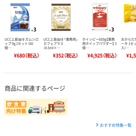
UCC上島珈琲 ガムシロ
UCC上島珈琲 「業務用」
ホイッピー650g【業務
おからだ
ップ 9g 1セット（60
カフェプラス
用ホイップパウダー】 3
ーキ 1セ
個…
（4.5ml×…
個 …
入）…
¥680（税込）
¥352（税込）
¥4,925（税込）
¥1,
商品に関連するページ
おすすめ特集一覧