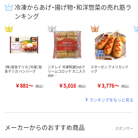
冷凍からあげ・揚げ物・和洋惣菜の売れ筋ラ
ンキング
（株）阪急デリカ [冷凍] 阪
ニチレイ 冷凍特選Deliク
スターゼン アメリカンド
急デリカ ハンバーグ
リームコロッケ カニ入り
ッグ
490…
￥881～
￥5,016
￥3,776～
（税込）
（税込）
（税込）
ランキングをもっと見る
メーカーからのおすすめ商品
スポンサー