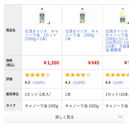
商品名
日清オイリオ キャ
日清オイリオ キャ
日清オイリオ
ノーラ油 1セット
ノーラ油 1000g
キャノーラ油
(1000g×2本)
1本
1300g（コレ
ル0(ゼロ)） 1
(10本) 大容
油 業務用
価格
￥1,260
￥645
￥7
(税込)
評価
4.3
4.3
4.6
（
208件
）
（
208件
）
（
18件
）
1セット（2本入）
1本
1セット（10本
販売単位
キャノーラ油 1000g
キャノーラ油 1000g
キャノーラ油 1
タイプ
お申込番
詳しく見る
AX78315
EP81566
WRN0224
号