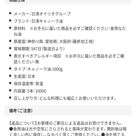
メーカー：日清オイリオグループ
ブランド：日清キャノーラ油
原材料 ※お手元に届いた商品を必ずご確認ください：食用なた
ね油
原産国：神奈川県、愛知県、大阪府（最終加工地）
賞味期限：547日（製造日より）
表示すべきアレルギー項目 ※お手元に届いた商品を必ずご確
認ください：無
タイプ：キャノーラ油 1000g
生産国：日本
保存温度帯：常温
内容量：5本：1000G
召し上がり方：どんな料理にも幅広くお使いいただけます。
備考（ご注意）
【返品について】お客様のご都合による返品はお受けできません。
●食用油は光や空気にさらされると風味が変わります。開封後は暗
く涼しい所に保存し、なるべく早くご使用ください。●油を捨てる