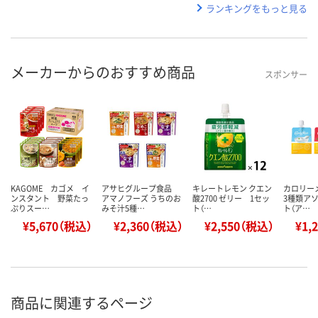
ランキングをもっと見る
メーカーからのおすすめ商品
スポンサー
KAGOME カゴメ イ
アサヒグループ食品
キレートレモン クエン
カロリー
ンスタント 野菜たっ
アマノフーズ うちのお
酸2700 ゼリー 1セッ
3種類アソ
ぷりスー…
みそ汁5種…
ト（…
ト（ア…
¥5,670（税込）
¥2,360（税込）
¥2,550（税込）
¥1,
商品に関連するページ