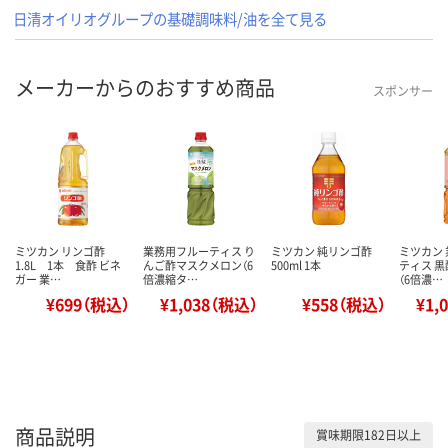
日清オイリオグループの基礎調味料/油を全て見る
メーカーからのおすすめ商品
スポンサー
ミツカン リンゴ酢
業務用フルーティス り
ミツカン 純リンゴ酢
ミツカン
1.8L 1本 食酢 ビネ
んご酢マスクメロン（6
500ml 1本
ティス 
ガー 業…
倍濃縮タ…
（6倍濃…
¥699（税込）
¥1,038（税込）
¥558（税込）
¥1,
商品説明
賞味期限182日以上