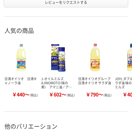
レビューをリクエストする
人気の商品
日清オイリオ 日清キ
J-オイルミルズ
日清オイリオグループ
JOYL ダブ
ャノーラ油
AJINOMOTO（味の
日清オイリオ サラダ油
ラダ油 味の
素） アマニ油／ア…
ミルズ
￥440～
￥602～
￥790～
￥4
（税込）
（税込）
（税込）
他のバリエーション