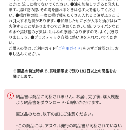
ときは、流しに捨てないでください。●油を加熱しすぎると発火し
ます。揚げ物の際、その場を離れるときは必ず火を消してくださ
い。●揚げ物の際、一度に揚げ種をたくさん入れると油がふきこぼ
れ引火する危険があります。●加熱した油に水が入ると油がはねて
火傷することがありますのでご注意ください。鍋、フライパンなど
の水や揚げ種の水気は、油はねの原因になりますので、よく拭き取
りましょう。●プラスティック容器に熱い油を入れないでくださ
い。
ご購入の際は、ご利用ガイド「
ご利用ガイド
」を必ずご確認の上、お
申し込みください。
※ 商品の発送時点で、賞味期限まで残り182日以上の商品をお
届けします。
納品書は商品に同梱されません。お届け完了後、購入履歴
より納品書をダウンロード・印刷いただけます。
直送品のため、以下の点にご注意ください。
・この商品には、アスクル発行の納品書が同梱されていない