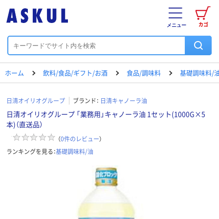
カゴ
メニュー
ホーム
飲料/食品/ギフト/お酒
食品/調味料
基礎調味料/
日清オイリオグループ
ブランド：
日清キャノーラ油
日清オイリオグループ 「業務用」キャノーラ油 1セット(1000G×5
本)（直送品）
（
0
件のレビュー
）
ランキングを見る：
基礎調味料/油