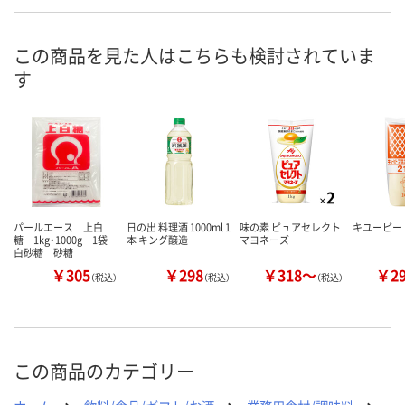
あり
あり
あり
在庫
8月7日（金）
8月7日（金）
8月7日（金）
お届け日
この商品を見た人はこちらも検討されていま
す
数量
数量
数量
カゴへ
カゴへ
カ
パールエース 上白
日の出 料理酒 1000ml 1
味の素 ピュアセレクト
キユーピー
糖 1kg・1000g 1袋
本 キング醸造
マヨネーズ
白砂糖 砂糖
￥305
￥298
￥318～
￥2
（税込）
（税込）
（税込）
この商品のカテゴリー