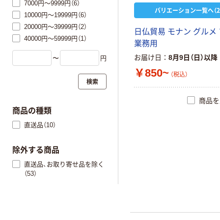
7000円～9999円（6）
バリエーション一覧へ（2
10000円～19999円（6）
20000円～39999円（2）
日仏貿易 モナン グルメ
40000円～59999円（1）
業務用
お届け日
8月9日（日）以降
〜
円
￥850~
（税込）
検索
商品を
商品の種類
直送品（10）
除外する商品
直送品、お取り寄せ品を除く
（53）