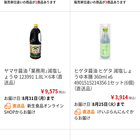
販売単位違いの商品が
2
商品あります
販売単位違いの商品が
3
商品あります
ヤマサ醤油 「業務用」減塩し
ヒゲタ醤油 ヒゲタ 減塩しょ
ょうゆ 123991 1.8L×6本（直
うゆ本膳 360ml x6
送品）
4901515214356 1セット(6個)
（直送品）
￥9,575
（税込）
￥3,914
お届け日：
8月31日（月）まで
（税込）
お届け日：
8月25日（火）まで
直送品
新生食品オンライン
直送品
けいぷらんにんぐか
SHOPからお届け
らお届け