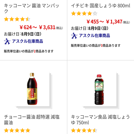
キッコーマン 醤油 マンパッ
イチビキ 国産しょうゆ 800ml
ク
￥455
￥1,347
￥624
￥3,631
お届け日：
8月9日（日）
お届け日：
8月9日（日）
アスクル在庫商品
アスクル在庫商品
販売単位違いの商品が
3
商品あります
販売単位違いの商品が
2
商品あります
チョーコー醤油 超特選 減塩
キッコーマン食品 減塩しょう
醤油
ゆ 750ml