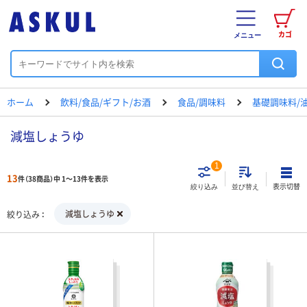
カゴ
メニュー
ホーム
飲料/食品/ギフト/お酒
食品/調味料
基礎調味料/
減塩しょうゆ
1
13
件（38商品）中 1～13件を表示
表示切替
絞り込み
並び替え
減塩しょうゆ
絞り込み