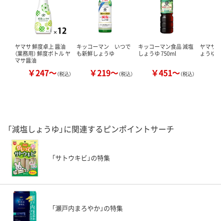
ヤマサ 鮮度卓上 醤油
キッコーマン いつで
キッコーマン食品 減塩
ヤマサ醤
（業務用） 鮮度ボトル ヤ
も新鮮しょうゆ
しょうゆ 750ml
ょうゆ 
マサ醤油
￥247～
￥219～
￥451～
￥
（税込）
（税込）
（税込）
「減塩しょうゆ」に関連するピンポイントサーチ
「サトウキビ」の特集
「瀬戸内まろやか」の特集