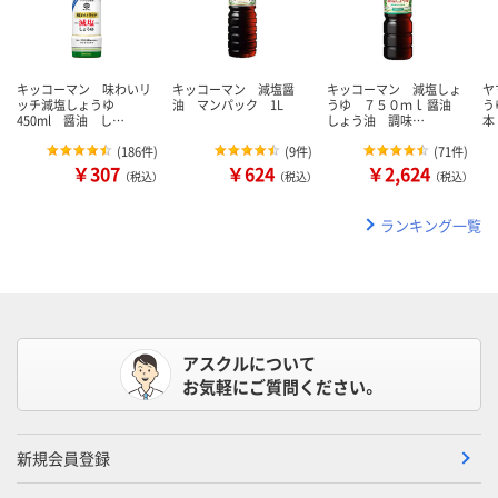
キッコーマン 味わいリ
キッコーマン 減塩醤
キッコーマン 減塩しょ
ヤ
ッチ減塩しょうゆ
油 マンパック 1L
うゆ ７５０ｍｌ 醤油
う
450ml 醤油 し…
しょう油 調味…
本
(
186件
)
(
9件
)
(
71件
)
￥307
￥624
￥2,624
（税込）
（税込）
（税込）
ランキング一覧
アスクルについて
お気軽にご質問ください。
新規会員登録