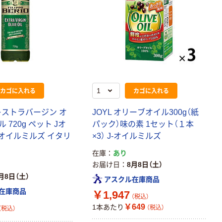
カゴに入れる
カゴに入れる
エキストラバージン オ
JOYL オリーブオイル300g（紙
 720g ペット Jオ
パック）味の素 1セット（１本
J-オイルミルズ イタリ
×3） J-オイルミルズ
在庫
あり
お届け日
8月8日（土）
月8日（土）
アスクル在庫商品
在庫商品
￥1,947
（税込）
￥649
1本あたり
（税込）
（税込）