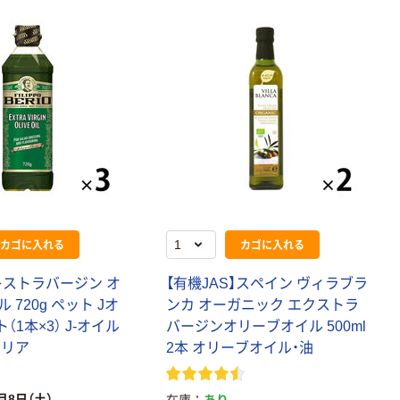
カゴに入れる
カゴに入れる
エキストラバージン オ
【有機JAS】スペイン ヴィラブラ
 720g ペット Jオ
ンカ オーガニック エクストラ
（1本×3） J-オイル
バージンオリーブオイル 500ml
タリア
2本 オリーブオイル・油
月8日（土）
在庫
あり