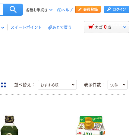
ヘルプ
各種お手続き
0
スイートポイント
あとで買う
カゴ
点
並べ替え：
表示件数：