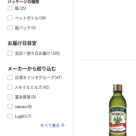
パッケージの種類
瓶（25）
ペットボトル（39）
紙パック（5）
お届け日目安
当日〜翌々日お届け（102)
メーカーから絞り込む
日清オイリオグループ（47）
J-オイルミルズ（42）
富永貿易（9）
nakato（8）
LugliO（7）
すべて表示