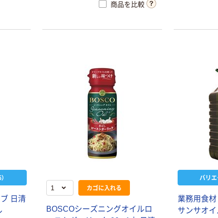
商品を比較
）
バリエ
カゴに入れる
ブ 日清
業務用食材
BOSCOシーズニングオイルロ
ル
サンサオイ