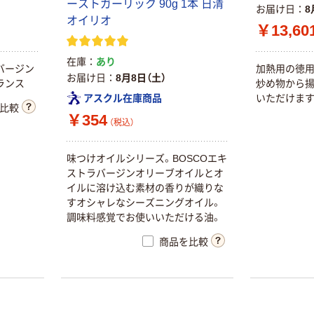
ーストガーリック 90g 1本 日清
お届け日
8
オイリオ
￥13,60
在庫
あり
バージン
加熱用の徳用
お届け日
8月8日（土）
ランス
炒め物から
いただけます
アスクル在庫商品
比較
￥354
（税込）
味つけオイルシリーズ。BOSCOエキ
ストラバージンオリーブオイルとオ
イルに溶け込む素材の香りが織りな
すオシャレなシーズニングオイル。
調味料感覚でお使いいただける油。
商品を比較