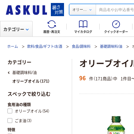
...
オリー
カテゴリー
履歴・再注文
マイカタログ
クイックオーダー
ホーム
飲料/食品/ギフト/お酒
食品/調味料
基礎調味料/油
オリーブオイ
カテゴリー
基礎調味料/油
96
件（171商品）中
1件目
オリーブオイル（171）
スペックで絞り込む
食用油の種類
オリーブオイル（54）
ごま油（3）
特徴