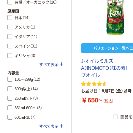
有機／オーガニック（16）
原産国
日本（14）
アメリカ（1）
イタリア（11）
スペイン（31）
バリエーション一覧へ（1
ギリシャ（3）
J-オイルミルズ
すべて表示
AJINOMOTO（味の素）
内容量
ブオイル
101～299g（12）
300g以上（14）
お届け日
8月7日（金）以降
250ml以下（3）
￥650~
（税込）
351ml-600ml（3）
商品を
601ml-1L（7）
すべて表示