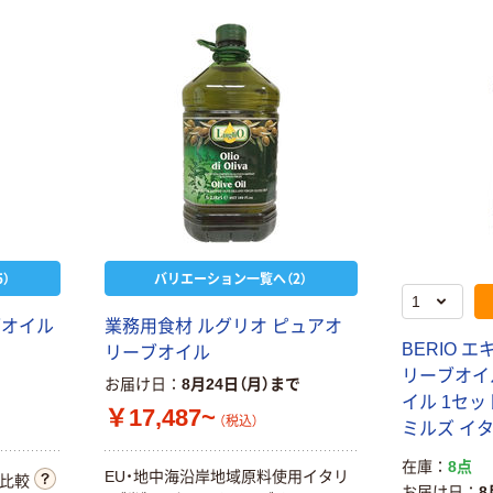
）
バリエーション一覧へ（2）
ブオイル
業務用食材 ルグリオ ピュアオ
BERIO 
リーブオイル
リーブオイル
お届け日
8月24日（月）まで
イル 1セット
￥17,487~
（税込）
ミルズ イ
在庫
8点
EU・地中海沿岸地域原料使用イタリ
比較
お届け日
8