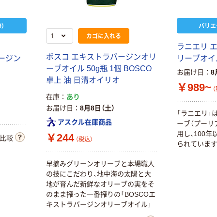
）
バリエ
カゴに入れる
ラニエリ 
ボスコ エキストラバージンオリ
バージン
リーブオイ
ーブオイル 50g瓶 1個 BOSCO
お届け日
8
卓上 油 日清オイリオ
￥989~
（
在庫
あり
お届け日
8月8日（土）
「ラニエリ」
アスクル在庫商品
ーブ（プーリ
用し、100
￥244
比較
（税込）
られています
早摘みグリーンオリーブと本場職人
の技にこだわり、地中海の太陽と大
地が育んだ新鮮なオリーブの実をそ
のまま搾った一番搾りの「BOSCOエ
キストラバージンオリーブオイル」