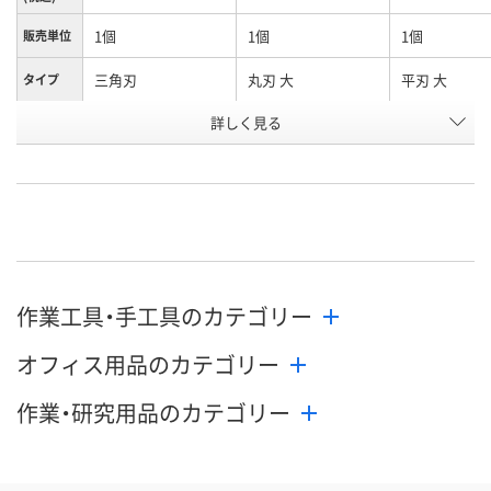
1個
1個
1個
販売単位
三角刃
丸刃 大
平刃 大
タイプ
お申込番
詳しく見る
AX04362
AX04363
AX04361
号
あり
直送品
直送品
在庫
8月11日（火）
8月25日（火）まで
8月26日（水）
お届け日
数量
数量
数量
作業工具・手工具のカテゴリー
カゴへ
カゴへ
カ
オフィス用品のカテゴリー
作業・研究用品のカテゴリー