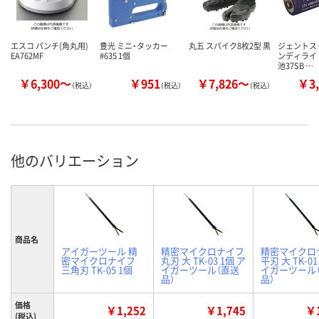
エスコ パンチ(角丸用)
豊光 ミニ・タッカー
丸五 スパイク8枚2型 黒
ジェントス G
EA762MF
#635 1個
ンディライ
池37SB …
￥6,300～
￥951
￥7,826～
￥3,
（税込）
（税込）
（税込）
他のバリエーション
商品名
アイガーツール 精
精密マイクロナイフ
精密マイクロ
密マイクロナイフ
丸刃 大 TK-03 1個 ア
平刃 大 TK-01
三角刃 TK-05 1個
イガーツール（直送
イガーツール
品）
品）
価格
￥1,252
￥1,745
￥1
(税込)