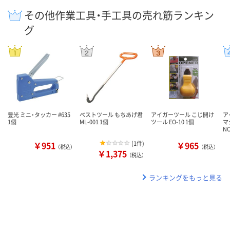
その他作業工具・手工具の売れ筋ランキン
グ
豊光 ミニ・タッカー #635
ベストツール もちあげ君
アイガーツール こじ開け
ア
1個
ML-001 1個
ツール EO-10 1個
マ
NO
￥951
(
1件
)
￥965
（税込）
（税込）
￥1,375
（税込）
ランキングをもっと見る