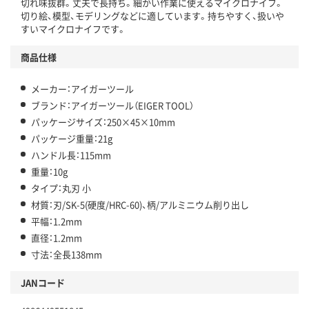
切れ味抜群。丈夫で長持ち。細かい作業に使えるマイクロナイフ。
切り絵、模型、モデリングなどに適しています。持ちやすく、扱いや
すいマイクロナイフです。
商品仕様
メーカー：アイガーツール
ブランド：アイガーツール（EIGER TOOL）
パッケージサイズ：250×45×10mm
パッケージ重量：21g
ハンドル長：115mm
重量：10g
タイプ：丸刃 小
材質：刃/SK-5(硬度/HRC-60)、柄/アルミニウム削り出し
平幅：1.2mm
直径：1.2mm
寸法：全長138mm
JANコード