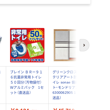
次へ
は
ブレイン ＢＲー９１
グリーンクロス イン
エムアン
６抗菌非常用トイレ
テリアアート防災ト
SAFETY 
）
５０回分（汚物袋付）
イレ sonae 備絵 ピエ
100回分
Ｗアルミパック 1セ
ト・モンドリアン
630006
ット（直送品）
6300062905 1台（直
（直送品）
送品）