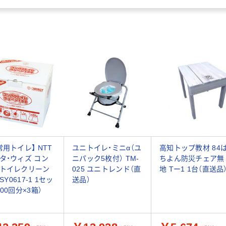
常用トイレ】 NTT
ユニトイレ・ミニα（ユ
高知トップ教材 84
タ・ウィズ コン
ニパック5枚付） TM-
ちよん防災チェア無
トイレクリーン
025 ユニトレンド（直
地 Tー1 1台（直送品
 SY0617-1 1セッ
送品）
100回分×3箱）