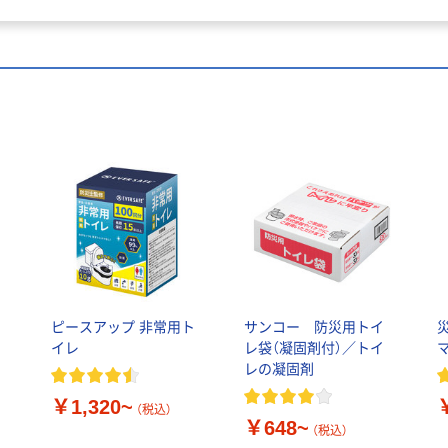
ピースアップ 非常用ト
サンコー 防災用トイ
イレ
レ袋（凝固剤付）／トイ
レの凝固剤
￥1,320~
（税込）
￥648~
（税込）