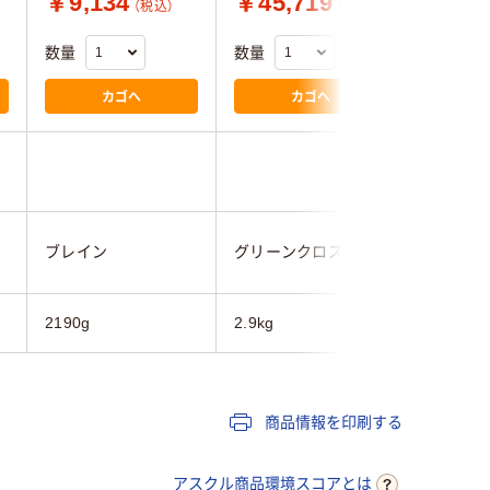
￥9,134
￥45,719
￥9,9
（税込）
（税込）
数量
数量
数量
カゴへ
カゴへ
ブレイン
グリーンクロス
エムアン
2190g
2.9kg
2.7kg
商品情報を印刷する
アスクル商品環境スコアとは