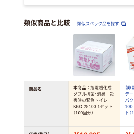
類似商品と比較
類似スペック品を探す
本商品：
旭電機化成
【非
商品名
ダブル抗菌・消臭 災
デー
害時の緊急トイレ
パク
KBO-28100 1セット
100
（100回分）
ト（