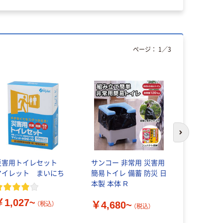
ページ：
1
／
3
次のスライド
災害用トイレセット
サンコー 非常用 災害用
【災害用ト
マイレット まいにち
簡易トイレ 備蓄 防災 日
の女神PRE
本製 本体 R
￥2,970
￥1,027~
￥4,680~
（税込）
（税込）