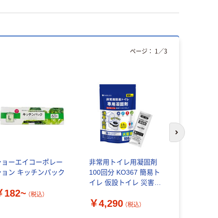
ページ：
1
／
3
人気商品
次のスライド
ショーエイコーポレー
非常用トイレ用凝固剤
パナソニッ
ション キッチンパック
100回分 KO367 簡易ト
ック蛍光灯
イレ 仮設トイレ 災害時
タート形 4
￥182~
防災グッズ 避難セット
（税込）
￥4,290
￥4,068
断水 備蓄品 帰宅困難者
（税込）
対策（直送品）