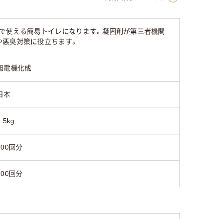
しで使える簡易トイレになります。凝固剤が第三者機関
や悪臭対策に役立ちます。
旭電機化成
日本
2.5kg
100回分
100回分