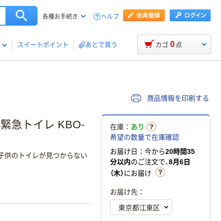
ヘルプ
各種お手続き
0
スイートポイント
あとで買う
カゴ
点
商品情報を印刷する
急トイレ KBO-
在庫：
あり
希望の数量で在庫確認
お届け日：今から
20時間35
子供のトイレが見つからない
分以内
のご注文で、
8月6日
（木）
にお届け
お届け先：