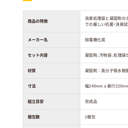
消臭処理袋と凝固剤の
商品の特徴
での厳しい抗菌・消臭
メーカー名
旭電機化成
セット内容
凝固剤、汚物袋、処理袋が
材質
凝固剤：高分子吸水樹脂
寸法
幅240mmｘ奥行220m
組立目安
完成品
梱包数
1梱包