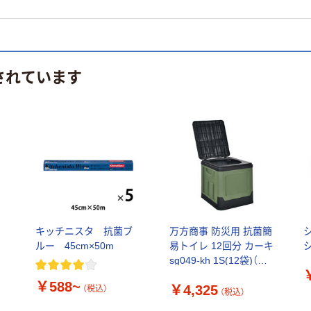
されています
キッチニスタ 抗菌ブ
万方商事 防災用 抗菌簡
ルー 45cm×50m
易トイレ 12回分 カーキ
sg049-kh 1S(12袋)（直
送品）
￥588~
￥4,325
（税込）
（税込）