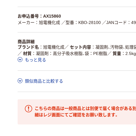
お申込番号：AX15860
メーカー：旭電機化成
／型番：KBO-28100
／JANコード：496
商品詳細
ブランド名
旭電機化成
／
セット内容
凝固剤、汚物袋、処理袋
／
材質
凝固剤：高分子吸水樹脂、袋：PE樹脂
／
質量
2.5kg
もっと見る
類似商品と比較する
こちらの商品は一般商品とは別便で届く場合がある別
細はレジ画面にてご確認をお願い致します。