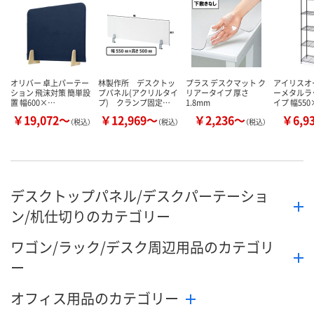
数量
数量
数量
カゴへ
カゴへ
カ
オリバー 卓上パーテー
林製作所 デスクトッ
プラス デスクマット ク
アイリスオ
ション 飛沫対策 簡単設
プパネル(アクリルタイ
リアータイプ 厚さ
ーメタルラ
置 幅600×…
プ) クランプ固定…
1.8mm
イプ 幅55
￥19,072～
￥12,969～
￥2,236～
￥6,9
（税込）
（税込）
（税込）
デスクトップパネル/デスクパーテーショ
ン/机仕切りのカテゴリー
ワゴン/ラック/デスク周辺用品のカテゴリ
ー
オフィス用品のカテゴリー