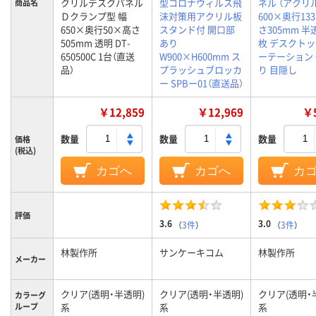
クリルデスクパネル
型コロナウィルス飛
ネル （アクリ
商品名
Ｄクランプ型 幅
沫対策用アクリル板
600×奥行13
650×奥行50×高さ
スタンド付 開口部
さ305mm 半
505mm 透明 DT-
あり
枚 デスクトッ
650500C 1台（直送
W900×H600mm ス
ーテーション
品）
プラッシュブロッカ
り 目隠し
ー SPBー01（直送品）
￥12,859
￥12,969
￥5
数量
数量
数量
価格
(税込)
カゴへ
カゴへ
カ
評価
3.6
3.0
（
3件
）
（
3件
）
林製作所
サンケーキコム
林製作所
メーカー
クリア(透明・半透明)
クリア(透明・半透明)
クリア(透明・
カラーグ
ループ
系
系
系