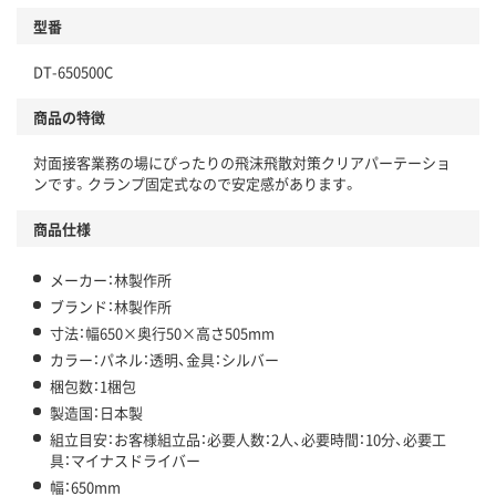
型番
DT-650500C
商品の特徴
対面接客業務の場にぴったりの飛沫飛散対策クリアパーテーショ
ンです。クランプ固定式なので安定感があります。
商品仕様
メーカー：林製作所
ブランド：林製作所
寸法：幅650×奥行50×高さ505mm
カラー：パネル：透明、金具：シルバー
梱包数：1梱包
製造国：日本製
組立目安：お客様組立品：必要人数：2人、必要時間：10分、必要工
具：マイナスドライバー
幅：650mm