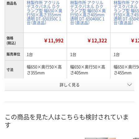
林製作所 アクリル
林製作所 アクリル
林製作所 ア
商品名
デスクパネル Ｄク
デスクパネル Ｄク
デスクパネル
ランプ型 幅650×奥
ランプ型 幅650×奥
ランプ型 幅6
行50×高さ355mm
行50×高さ405mm
行50×高さ45
透明 DT-650350C 1
透明 DT-650400C 1
透明 DT-65045
台（直送品）
台（直送品）
台（直送品）
価格
￥11,992
￥12,322
￥12
(税込)
1台
1台
1台
販売単位
幅650×奥行50×高
幅650×奥行50×高
幅650×奥行
寸法
さ355mm
さ405mm
さ455mm
詳しく見る
パネル：透明、金具：
パネル：透明、金具：
パネル：透明、
カラー
シルバー
シルバー
シルバー
お申込番
AX54945
AX54948
AX54952
号
この商品を見た人はこちらも検討されていま
直送品
直送品
直送品
在庫
す
9月9日（水）まで
9月9日（水）まで
9月9日（水）ま
お届け日