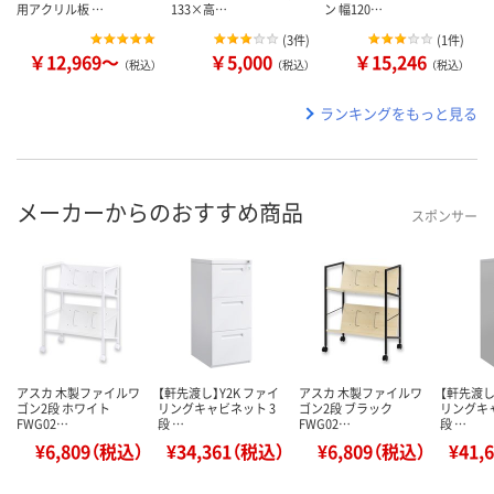
用アクリル板 …
133×高…
ン 幅120…
(
3件
)
(
1件
)
￥12,969～
￥5,000
￥15,246
（税込）
（税込）
（税込）
ランキングをもっと見る
メーカーからのおすすめ商品
スポンサー
アスカ 木製ファイルワ
【軒先渡し】Y2K ファイ
アスカ 木製ファイルワ
【軒先渡し
ゴン2段 ホワイト
リングキャビネット 3
ゴン2段 ブラック
リングキャ
FWG02…
段 …
FWG02…
段 …
¥6,809（税込）
¥34,361（税込）
¥6,809（税込）
¥41,