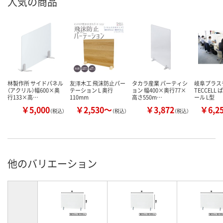
人気の商品
林製作所 サイドパネル
友澤木工 飛沫防止パー
タカラ産業 パーティシ
岐阜プラス
（アクリル）幅600×奥
テーション L 奥行
ョン 幅400×奥行77×
TECCELL
行133×高…
110mm
高さ550m…
ール L型
￥5,000
￥2,530～
￥3,872
￥6,2
（税込）
（税込）
（税込）
他のバリエーション