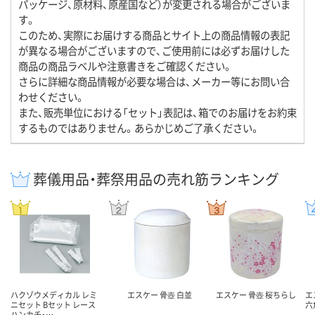
パッケージ、原材料、原産国など）が変更される場合がございま
す。
このため、実際にお届けする商品とサイト上の商品情報の表記
が異なる場合がございますので、ご使用前には必ずお届けした
商品の商品ラベルや注意書きをご確認ください。
さらに詳細な商品情報が必要な場合は、メーカー等にお問い合
わせください。
また、販売単位における「セット」表記は、箱でのお届けをお約束
するものではありません。あらかじめご了承ください。
葬儀用品・葬祭用品の売れ筋ランキング
ハクゾウメディカル レミ
エスケー 骨壺 白並
エスケー 骨壺 桜ちらし
エ
ニセット Bセット レース
六
ハンカチ・…