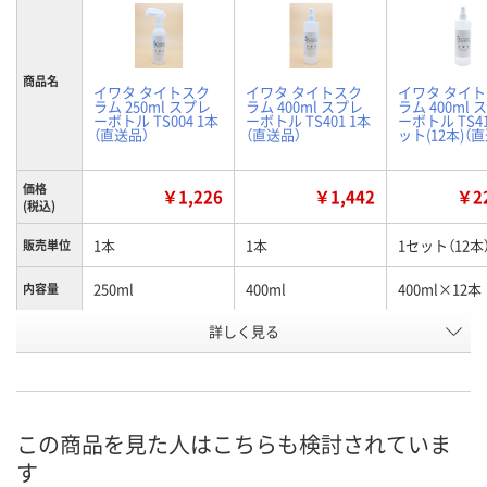
商品名
イワタ タイトスク
イワタ タイトスク
イワタ タイ
ラム 250ml スプレ
ラム 400ml スプレ
ラム 400ml 
ーボトル TS004 1本
ーボトル TS401 1本
ーボトル TS41
（直送品）
（直送品）
ット(12本)（
価格
￥1,226
￥1,442
￥22
(税込)
1本
1本
1セット（12本
販売単位
250ml
400ml
400ml×12本
内容量
お申込番
詳しく見る
AX59683
AX59831
WNK8843
号
直送品
直送品
直送品
在庫
8月26日（水）まで
8月26日（水）まで
8月26日（水）
お届け日
この商品を見た人はこちらも検討されていま
す
数量
数量
数量