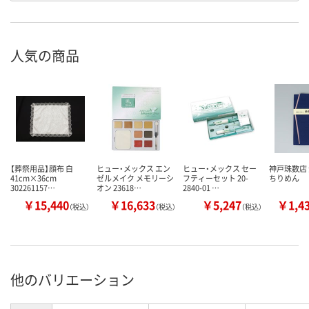
人気の商品
【葬祭用品】顔布 白
ヒュー・メックス エン
ヒュー・メックス セー
神戸珠数店
41cm×36cm
ゼルメイク メモリーシ
フティーセット 20-
ちりめん
302261157…
オン 23618…
2840-01 …
￥15,440
￥16,633
￥5,247
￥1,4
（税込）
（税込）
（税込）
他のバリエーション