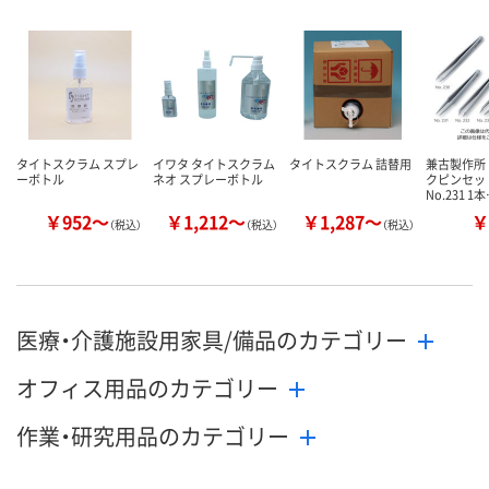
カゴへ
カゴへ
カ
タイトスクラム スプレ
イワタ タイトスクラム
タイトスクラム 詰替用
兼古製作所
ーボトル
ネオ スプレーボトル
クピンセッ
No.231 1
￥952～
￥1,212～
￥1,287～
￥
（税込）
（税込）
（税込）
医療・介護施設用家具/備品のカテゴリー
オフィス用品のカテゴリー
作業・研究用品のカテゴリー