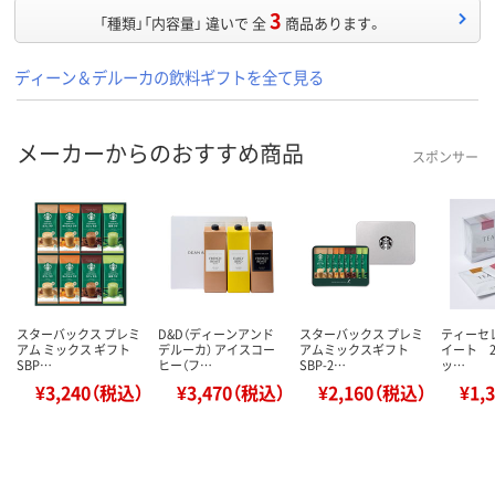
3
「種類」「内容量」 違いで 全
商品あります。
ディーン＆デルーカの飲料ギフトを全て見る
メーカーからのおすすめ商品
スポンサー
スターバックス プレミ
D&D（ディーンアンド
スターバックス プレミ
ティーセ
アム ミックス ギフト
デルーカ） アイスコー
アムミックスギフト
イート 20
SBP…
ヒー（フ…
SBP-2…
ッ…
¥3,240（税込）
¥3,470（税込）
¥2,160（税込）
¥1,