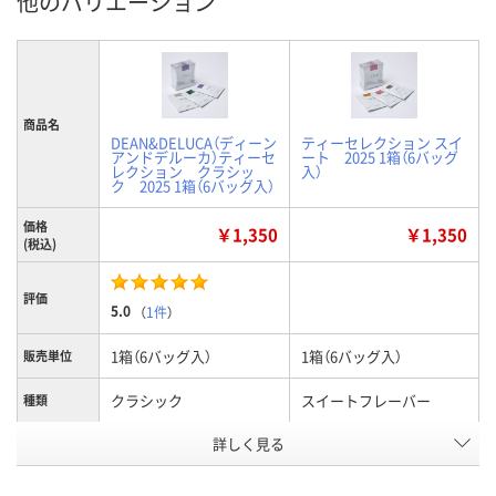
他のバリエーション
商品名
DEAN&DELUCA（ディーン
ティーセレクション スイ
アンドデルーカ）ティーセ
ート 2025 1箱（6バッグ
レクション クラシッ
入）
ク 2025 1箱（6バッグ入）
価格
￥1,350
￥1,350
(税込)
評価
5.0
（
1件
）
1箱（6バッグ入）
1箱（6バッグ入）
販売単位
クラシック
スイートフレーバー
種類
詳しく見る
17g(3g×4、2.5g×2)
18g(3g×6)
内容量
J478321
HR49784
お申込番号