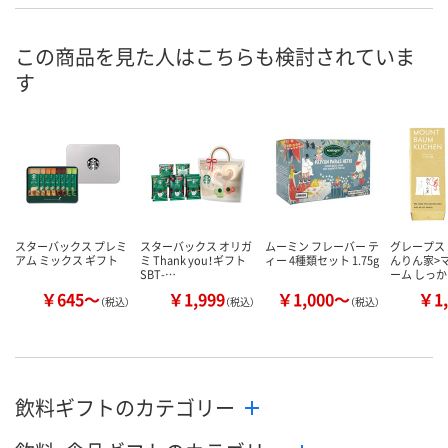
4点
あり
在庫
この商品を見た人はこちらも検討されていま
8月8日（土）
8月8日（土）
お届け日
す
数量
数量
カゴへ
カゴへ
スターバックス プレミ
スターバックス オリガ
ムーミン フレーバー テ
グレープス
アム ミックス ギフト
ミ Thank you！ギフト
ィー 4種類セット 1.75g
んりん家>
SBT-…
ーム しっか
￥645～
￥1,999
￥1,000～
￥1,
（税込）
（税込）
（税込）
飲料ギフトのカテゴリー