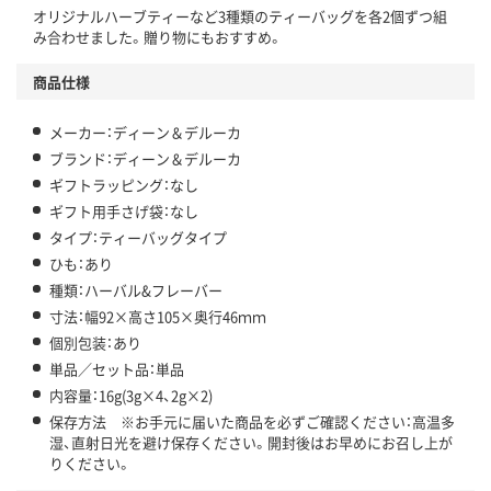
オリジナルハーブティーなど3種類のティーバッグを各2個ずつ組
み合わせました。贈り物にもおすすめ。
商品仕様
メーカー：ディーン＆デルーカ
ブランド：ディーン＆デルーカ
ギフトラッピング：なし
ギフト用手さげ袋：なし
タイプ：ティーバッグタイプ
ひも：あり
種類：ハーバル&フレーバー
寸法：幅92×高さ105×奥行46ｍｍ
個別包装：あり
単品／セット品：単品
内容量：16g(3g×4、2g×2)
保存方法 ※お手元に届いた商品を必ずご確認ください：高温多
湿、直射日光を避け保存ください。開封後はお早めにお召し上が
りください。