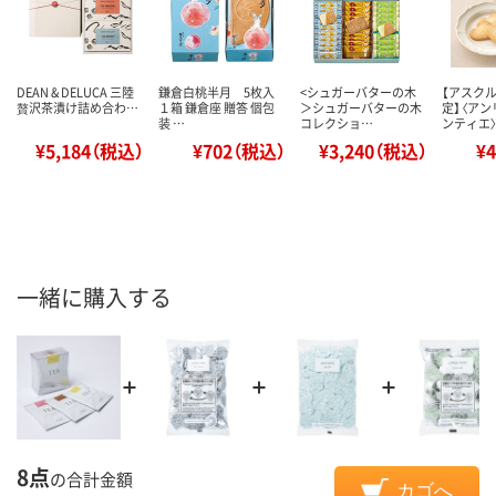
DEAN & DELUCA 三陸
鎌倉白桃半月 5枚入
<シュガーバターの木
【アスク
贅沢茶漬け詰め合わ…
１箱 鎌倉座 贈答 個包
＞シュガーバターの木
定】〈アン
装 …
コレクショ…
ンティエ
¥5,184（税込）
¥702（税込）
¥3,240（税込）
¥
一緒に購入する
8点
の合計金額
カゴへ