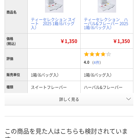
商品名
ティーセレクション スイ
ティーセレクション ハ
ート 2025 1箱（6バッグ
ーバル&フレーバー 2025
入）
1箱（6バッグ入）
価格
￥1,350
￥1,350
(税込)
評価
4.0
（
4件
）
1箱（6バッグ入）
1箱（6バッグ入）
販売単位
スイートフレーバー
ハーバル&フレーバー
種類
詳しく見る
18g(3g×6)
16g(3g×4、2g×2)
内容量
HR49784
AX78293
お申込番号
あり
あり
在庫
この商品を見た人はこちらも検討されていま
8月11日（火）
8月11日（火）
お届け日