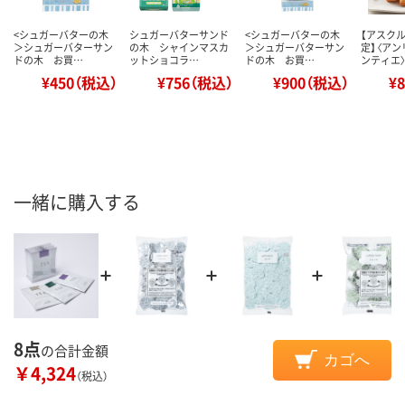
<シュガーバターの木
シュガーバターサンド
<シュガーバターの木
【アスク
＞シュガーバターサン
の木 シャインマスカ
＞シュガーバターサン
定】〈アン
ドの木 お買…
ットショコラ…
ドの木 お買…
ンティエ
¥450（税込）
¥756（税込）
¥900（税込）
¥
一緒に購入する
8点
の合計金額
カゴへ
￥4,324
（税込）