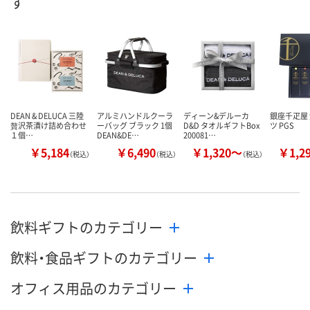
す
数量
数量
カゴへ
カゴへ
DEAN & DELUCA 三陸
アルミハンドルクーラ
ディーン&デルーカ
銀座千疋屋
贅沢茶漬け詰め合わせ
ーバッグ ブラック 1個
D&D タオルギフトBox
ツ PGS
１個…
DEAN&DE…
200081…
￥5,184
￥6,490
￥1,320～
￥1,2
（税込）
（税込）
（税込）
飲料ギフトのカテゴリー
飲料・食品ギフトのカテゴリー
オフィス用品のカテゴリー