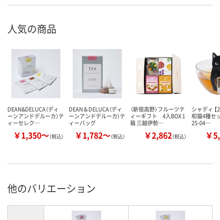
人気の商品
DEAN&DELUCA（ディ
DEAN＆DELUCA（ディ
〈新宿高野〉フルーツテ
シャディ 【
ーンアンドデルーカ）テ
ーンアンドデルーカ）テ
ィーギフト 4入BOX 1
和猫4種セッ
ィーセレク…
ィーバッグ
箱 三越伊勢…
25-04…
￥1,350～
￥1,782～
￥2,862
￥5,
（税込）
（税込）
（税込）
他のバリエーション