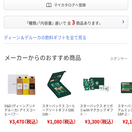
マイカタログへ登録
3
「種類」「内容量」 違いで 全
商品あります。
ディーン＆デルーカの飲料ギフトを全て見る
メーカーからのおすすめ商品
スポンサー
D&D（ディーンアンド
スターバックス コーヒ
スターバックス オリガ
スターバ
デルーカ） アイスコー
ーアソートギフトSBE-
ミwithマグカップ ギフ
アムミッ
ヒー（フ…
10B…
ト …
SBP-2…
¥3,470（税込）
¥1,080（税込）
¥3,300（税込）
¥2,