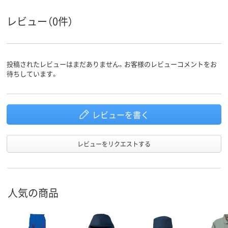
ループ
レビュー（0件）
袖口ゴム入、背ウエ
ストゴム入、フード
ゴム入、裾口ゴム入、
接着可能なファスナ
ーカバー付、接着可
投稿されたレビューはまだありません。お客様のレビューコメントをお
機能
能なあごカバー付、
待ちしています。
縫い目はテープシー
ム、袖口サムループ
付スプレー防護、ミ
スト防護
レビューを書く
レビューをリクエストする
人気の商品