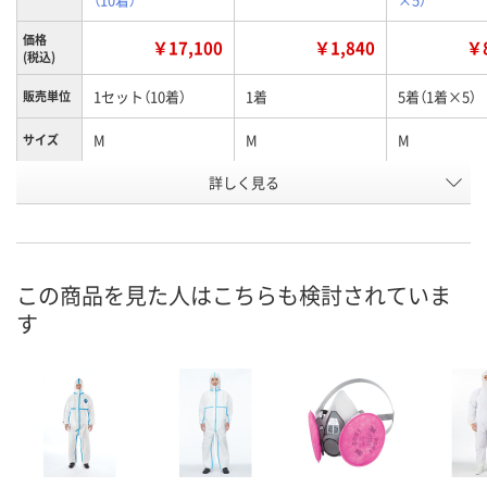
価格
￥17,100
￥1,840
￥8
(税込)
1セット（10着）
1着
5着（1着×5）
販売単位
M
M
M
サイズ
お申込番
詳しく見る
1779353
1746380
AX87011
号
入荷待ち
6点
1点
在庫
ご注文後、お届けに
この商品を見た人はこちらも検討されていま
ついてご連絡いたし
8月8日（土）
8月8日（土）
お届け日
す
ます
数量
数量
数量
カゴへ
カゴへ
カ