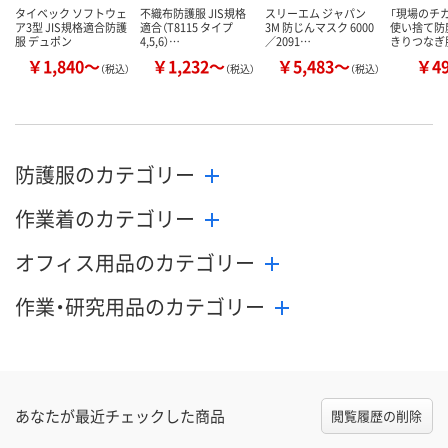
タイベック ソフトウェ
不織布防護服 JIS規格
スリーエム ジャパン
「現場のチカ
ア3型 JIS規格適合防護
適合（T8115 タイプ
3M 防じんマスク 6000
使い捨て防
服 デュポン
4,5,6）…
／2091…
きりつなぎ
￥1,840～
￥1,232～
￥5,483～
￥4
（税込）
（税込）
（税込）
防護服のカテゴリー
作業着のカテゴリー
オフィス用品のカテゴリー
作業・研究用品のカテゴリー
あなたが最近チェックした商品
閲覧履歴の削除