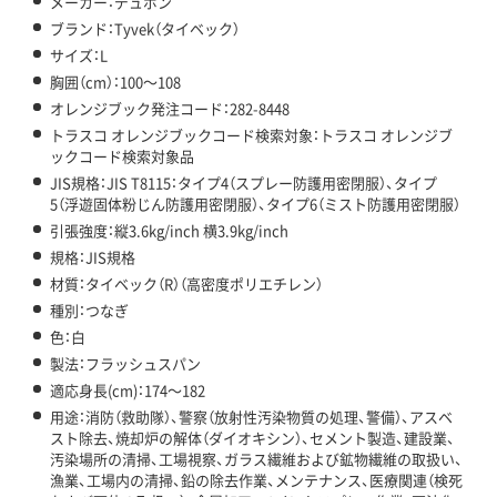
メーカー：デュポン
ブランド：Tyvek（タイベック）
サイズ：L
胸囲（cm）：100～108
オレンジブック発注コード：282-8448
トラスコ オレンジブックコード検索対象：トラスコ オレンジブ
ックコード検索対象品
JIS規格：JIS T8115：タイプ4（スプレー防護用密閉服）、タイプ
5（浮遊固体粉じん防護用密閉服）、タイプ6（ミスト防護用密閉服）
引張強度：縦3.6kg/inch 横3.9kg/inch
規格：JIS規格
材質：タイベック（R）（高密度ポリエチレン）
種別：つなぎ
色：白
製法：フラッシュスパン
適応身長(cm)：174～182
用途：消防（救助隊）、警察（放射性汚染物質の処理、警備）、アスベ
スト除去、焼却炉の解体（ダイオキシン）、セメント製造、建設業、
汚染場所の清掃、工場視察、ガラス繊維および鉱物繊維の取扱い、
漁業、工場内の清掃、鉛の除去作業、メンテナンス、医療関連（検死