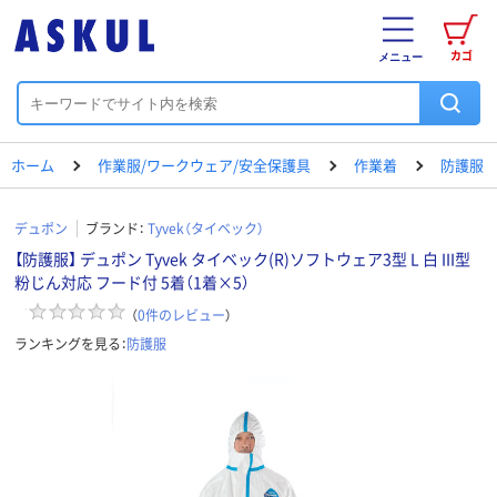
カゴ
メニュー
ホーム
作業服/ワークウェア/安全保護具
作業着
防護服
デュポン
ブランド：
Tyvek（タイベック）
【防護服】 デュポン Tyvek タイベック(R)ソフトウェア3型 L 白 III型
粉じん対応 フード付 5着（1着×5）
（
0
件のレビュー
）
ランキングを見る：
防護服