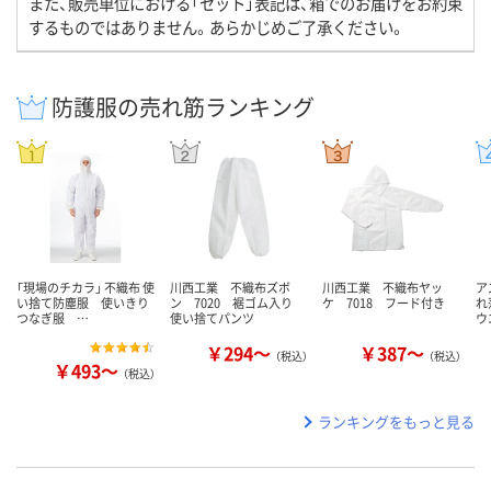
また、販売単位における「セット」表記は、箱でのお届けをお約束
するものではありません。あらかじめご了承ください。
防護服の売れ筋ランキング
「現場のチカラ」 不織布 使
川西工業 不織布ズボ
川西工業 不織布ヤッ
ア
い捨て防塵服 使いきり
ン 7020 裾ゴム入り
ケ 7018 フード付き
れ
つなぎ服 …
使い捨てパンツ
ウ
￥294～
￥387～
（税込）
（税込）
￥493～
（税込）
ランキングをもっと見る