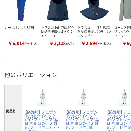
カーゴパンツA-3175
トラスコ中山 TRUSCO
トラスコ中山 TRUSCO
コーコス信
防炎溶接帽つばありネ
防炎溶接帽つば無し（マ
ブルゾンPー4
イビーLL(…
ックスダイ…
リーン…
￥6,014～
￥3,108
￥2,994～
￥9,
（税込）
（税込）
（税込）
他のバリエーション
商品名
【防護服】 デュポン
【防護服】 デュポン
【防護服】 デ
Tyvek タイベック
Tyvek タイベック
Tyvek タイ
(R)ソフトウェア3型
(R)ソフトウェア3型
(R)ソフトウ
M 白 III型 粉じん対
M 白 III型 粉じん対
M 白 III型 
応 フード付 1セット
応 フード付 1着
応 フード付 5
（10着）
×5）