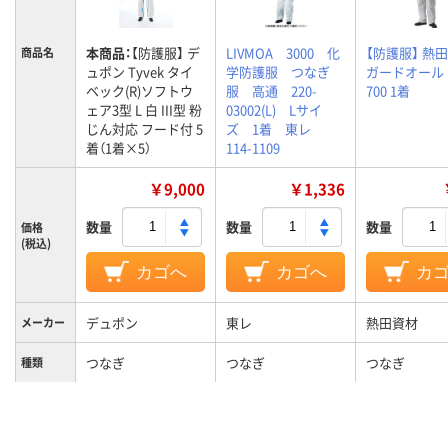
本商品：
【防護服】 デ
LIVMOA 3000 化
【防護服】 熱
商品名
ュポン Tyvek タイ
学防護服 つなぎ
ガードオール L
ベック(R)ソフトウ
服 高通 220-
700 1着
ェア3型 L 白 III型 粉
03002(L) Lサイ
じん対応 フード付 5
ズ 1着 東レ
着（1着×5）
114-1109
￥9,000
￥1,336
数量
数量
数量
価格
(税込)
カゴへ
カゴへ
カ
デュポン
東レ
熱田資材
メーカー
つなぎ
つなぎ
つなぎ
種類
L
L
L
サイズ
カラーグ
ホワイト系
ホワイト系
ホワイト系