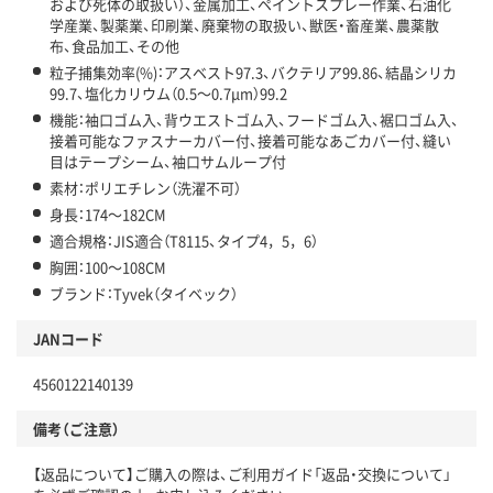
および死体の取扱い）、金属加工、ペイントスプレー作業、石油化
学産業、製薬業、印刷業、廃棄物の取扱い、獣医・畜産業、農薬散
布、食品加工、その他
粒子捕集効率(%)：アスベスト97.3、バクテリア99.86、結晶シリカ
99.7、塩化カリウム（0.5～0.7μm）99.2
機能：袖口ゴム入、背ウエストゴム入、フードゴム入、裾口ゴム入、
接着可能なファスナーカバー付、接着可能なあごカバー付、縫い
目はテープシーム、袖口サムループ付
素材：ポリエチレン（洗濯不可）
身長：174～182CM
適合規格：JIS適合（T8115、タイプ4，5，6）
胸囲：100～108CM
ブランド：Tyvek（タイベック）
JANコード
4560122140139
備考（ご注意）
【返品について】ご購入の際は、ご利用ガイド「返品・交換について」