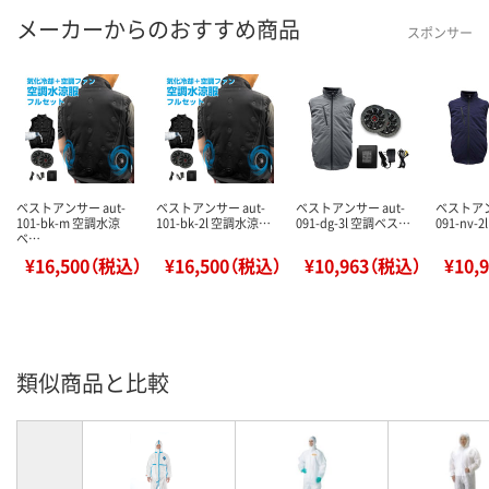
メーカーからのおすすめ商品
スポンサー
ベストアンサー aut-
ベストアンサー aut-
ベストアンサー aut-
ベストアン
101-bk-m 空調水涼
101-bk-2l 空調水涼…
091-dg-3l 空調ベス…
091-nv-
ベ…
¥16,500（税込）
¥16,500（税込）
¥10,963（税込）
¥10,
類似商品と比較