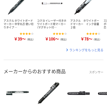
アスクル ホワイトボード
コクヨ イレーザー付きホ
アスクル ホワイトボー
三
マーカー 中字丸芯 使い切
ワイトボード用マーカー
ドマーカー インク容量
ボ
りタイプ …
（マグネット付…
２倍
芯
￥39～
￥106～
￥78～
（税込）
（税込）
（税込）
ランキングをもっと見る
メーカーからのおすすめ商品
スポンサー