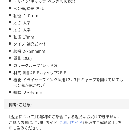
デザイン：キャップ：ペン先形状表記
ペン先/穂先：角芯
軸径：１７ｍｍ
太さ：太字
太さ：太字
軸径：17mm
タイプ：補充式本体
線幅：2～5mmmm
質量：19.6g
カラーグループ：レッド系
材質：軸部：ＰＰ、キャップ：ＰＰ
機能：ドライセーフインク採用（２、３日キャップを開けていても
ペン先が乾かない）
線幅：２～５ｍｍ
備考（ご注意）
【返品について】お客様のご都合による返品はお受けできません。
ご購入の際は、ご利用ガイド「
ご利用ガイド
」を必ずご確認の上、お
申し込みください。