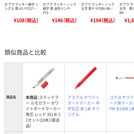
ゼブラ マッキー細字 シ
ゼブラ マッキーノック
ゼブラ マッキーノック
ゼブラ 
ングル 黒 AS-YYSS7…
細字 黒 油性ペン P-
太字 黒 P-YYSB6-BK…
太字 黒 
YYS…
BK…
¥108（税込）
¥146（税込）
¥194（税込）
¥1,
類似商品と比較
本商品：
ステッドラ
アスクル ホワイト
コクヨ ホワ
商品名
ー ルモカラー ホワ
ボードマーカー 中
ード用マーカー
イトボードマーカー
字丸芯 赤 1本 オリ
PM-B100R 1
角芯 レッド 351 B-2
ジナル
1セット(10本)（直送
品）