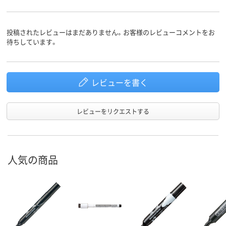
状
油性
アルコール系インク
油性インク（
インク種
類
ール系）
投稿されたレビューはまだありません。お客様のレビューコメントをお
待ちしています。
インク充
直液式
中綿式
中綿式
填方法
19.6g
質量
レビューを書く
アスクル
商品環境
70
90
スコア
レビューをリクエストする
人気の商品