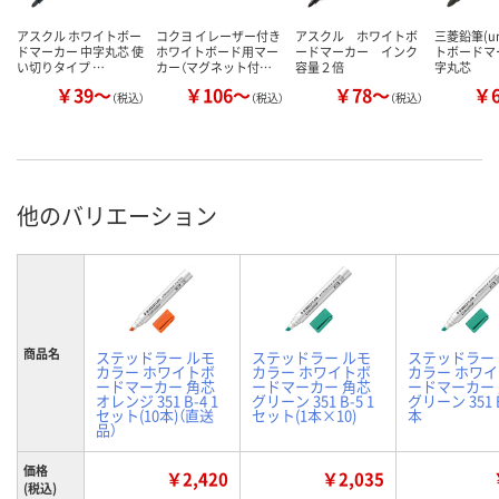
アスクル ホワイトボー
コクヨ イレーザー付き
アスクル ホワイトボ
三菱鉛筆(u
ドマーカー 中字丸芯 使
ホワイトボード用マー
ードマーカー インク
トボードマ
い切りタイプ …
カー（マグネット付…
容量２倍
字丸芯
￥39～
￥106～
￥78～
￥
（税込）
（税込）
（税込）
他のバリエーション
商品名
ステッドラー ルモ
ステッドラー ルモ
ステッドラー
カラー ホワイトボ
カラー ホワイトボ
カラー ホワ
ードマーカー 角芯
ードマーカー 角芯
ードマーカー
オレンジ 351 B-4 1
グリーン 351 B-5 1
グリーン 351 B
セット(10本)（直送
セット(1本×10)
本
品）
価格
￥2,420
￥2,035
(税込)