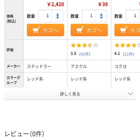
￥2,420
￥39
数量
数量
数量
価格
(税込)
カゴへ
カゴへ
カ
評価
3.5
4.1
（
42件
）
（
11件
）
ステッドラー
アスクル
コクヨ
メーカー
カラーグ
レッド系
レッド系
レッド系
ループ
詳しく見る
太字太字
中字丸芯中字
極細
太さ
補充式本体補充式本
キャップ式、中綿式
使い切り
体
使い切り
タイプ
レビュー（0件）
ペン先形
角芯
丸芯
丸芯