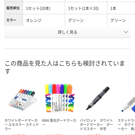
1セット(10本)
1セット(1本×10)
1本
販売単位
オレンジ
グリーン
グリーン
カラー
お申込番
詳しく見る
WX75893
WX75894
UH34867
号
直送品
入荷待ち
5点
在庫
ご注文後、お届けに
この商品を見た人はこちらも検討されていま
8月31日（月）まで
ついてご連絡いたし
8月9日（日）
お届け日
す
ます
数量
数量
数量
カゴへ
カゴへ
カ
ホワイトボードマーカ
KMA 蛍光ボードマーカ
パイロット ホワイト
ステッドラ
ー ルモカラー ステッド
ー
ボードマーカー ボー
ー ホワイ
ラー
ドマスター 中字
ーカー 角