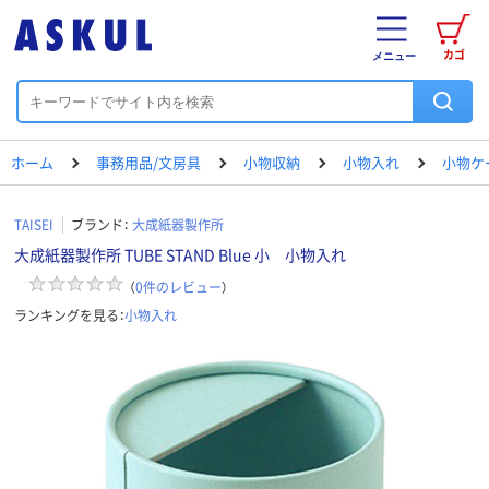
カゴ
メニュー
ホーム
事務用品/文房具
小物収納
小物入れ
小物ケ
TAISEI
ブランド：
大成紙器製作所
大成紙器製作所 TUBE STAND Blue 小 小物入れ
（
0
件のレビュー
）
ランキングを見る：
小物入れ