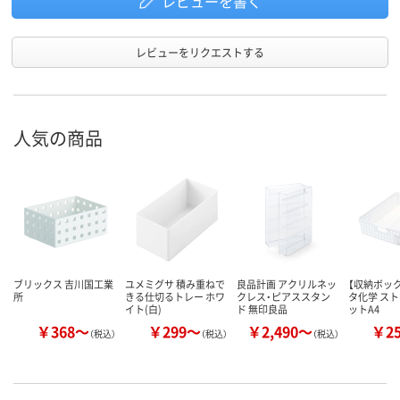
レビューを書く
レビューをリクエストする
人気の商品
ブリックス 吉川国工業
ユメミグサ 積み重ねで
良品計画 アクリルネッ
【収納ボック
所
きる仕切るトレー ホワ
クレス・ピアススタン
タ化学 ス
イト(白)
ド 無印良品
ットA4
￥368～
￥299～
￥2,490～
￥2
（税込）
（税込）
（税込）