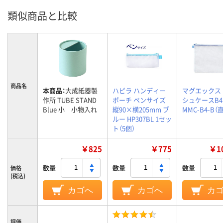
類似商品と比較
商品名
本商品：
大成紙器製
ハピラ ハンディー
マグエックス
作所 TUBE STAND
ポーチ ペンサイズ
シュケースB4 
Blue 小 小物入れ
縦90×横205mm ブ
MMC-B4-B（
ルー HP307BL 1セッ
ト（5個）
￥825
￥775
￥10
数量
数量
数量
価格
(税込)
カゴへ
カゴへ
カ
評価