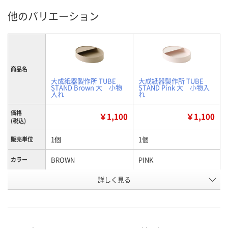
他のバリエーション
商品名
大成紙器製作所 TUBE
大成紙器製作所 TUBE
STAND Brown 大 小物
STAND Pink 大 小物入
入れ
れ
価格
￥1,100
￥1,100
(税込)
1個
1個
販売単位
BROWN
PINK
カラー
詳しく見る
幅20×高さ4×奥行
幅20×高さ4×奥行
幅×奥行き
×高さ
16.2cm
16.2cm
AXW4767
AXW4765
お申込番号