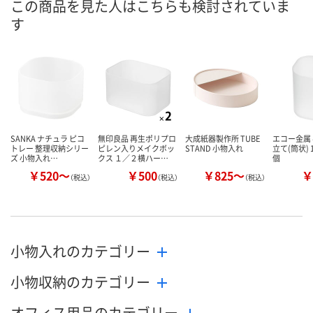
この商品を見た人はこちらも検討されていま
5点
4点
在庫
す
8月11日（火）
8月11日（火）
お届け日
数量
数量
カゴへ
カゴへ
SANKA ナチュラ ピコ
無印良品 再生ポリプロ
大成紙器製作所 TUBE
エコー金属
トレー 整理収納シリー
ピレン入りメイクボッ
STAND 小物入れ
立て(筒状) 11
ズ 小物入れ…
クス １／２横ハー…
個
￥520～
￥500
￥825～
￥
（税込）
（税込）
（税込）
小物入れのカテゴリー
小物収納のカテゴリー
オフィス用品のカテゴリー