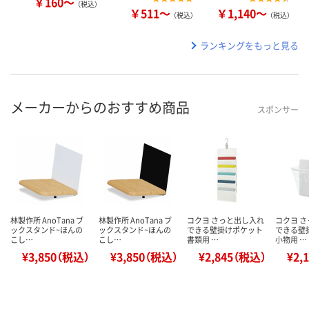
￥160～
（税込）
￥511～
￥1,140～
（税込）
（税込）
ランキングをもっと見る
メーカーからのおすすめ商品
スポンサー
林製作所 AnoTana ブ
林製作所 AnoTana ブ
コクヨ さっと出し入れ
コクヨ 
ックスタンド~ほんの
ックスタンド~ほんの
できる壁掛けポケット
できる壁
こし…
こし…
書類用 …
小物用 …
¥3,850（税込）
¥3,850（税込）
¥2,845（税込）
¥2,