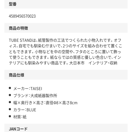
型番
4589456570023
商品の特徴
TUBE STANDは、紙管製作の工法でつくられた小物入れです。オフ
ィス、自宅でも馴染む佇まいで、2つのサイズを組み合わせて置くこ
ともできます。小物などを中の空間や、フタのところに置いて飾っ
て使うこともできます。紙ならではの質感と優しい色合いで、イン
テリアにも馴染みやすい商品です。大日本市 インテリア・収納
商品仕様
メーカー：TAISEI
ブランド：大成紙器製作所
幅×奥行き×高さ：直径Φ8×高さ8cm
カラー：BLUE
材質：紙
JANコード