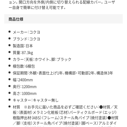
ョン。開口方向を外側/内側に切り替えられる配線カバー。ユーザ
ー自身で簡単に付け替え可能です。
商品仕様
メーカー：コクヨ
ブランド：コクヨ
製造国：日本
質量：87.3kg
カラー：天板：ホワイト、脚：ブラック
梱包数：6梱包
保証期間：外観・表面仕上げ1年、機構部・可動部2年、構造体3年
幅：2400mm
奥行：1200mm
高さ：1000mm
キャスター：キャスター無し
材質 ※お手元に届いた商品を必ずご確認ください：●材質／天
板：（表面材）メラミン化粧板（芯材）パーティクルボード（エッジ）
樹脂押出材（ABS）（フレーム）スチール角パイプ（焼付塗装）●材質
／脚：（支柱）スチール角パイプ（焼付塗装）（脚ベース）アルミダイ