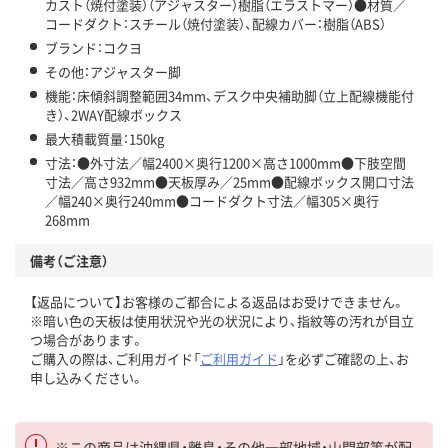
カスト（焼付塗装）（アジャスター）樹脂（エラストマー）●材質／
コードダクト：スチール（焼付塗装）、配線カバー：樹脂（ABS）
ブランド：コクヨ
その他：アジャスター脚
機能：床傾斜調整範囲34mm、デスク中央補助脚（立上配線機能付
き）、2WAY配線ボックス
最大積載質量：150kg
寸法：●外寸法／幅2400×奥行1200×高さ1000mm●下肢空間
寸法／高さ932mm●天板厚み／25mm●配線ボックス開口寸法
／幅240×奥行240mm●コードダクト寸法／幅305×奥行
268mm
備考（ご注意）
【返品について】お客様のご都合による返品はお受けできません。
※暗い色の天板は使用状況や光の状況により、指紋等の汚れが目立
つ場合があります。
ご購入の際は、ご利用ガイド「
ご利用ガイド
」を必ずご確認の上、お
申し込みください。
※この商品は沖縄県・離島・その他一部地域・山間部等が配