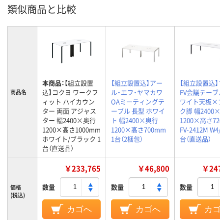
類似商品と比較
本商品：
【組立設置
【組立設置込】アー
【組立設置込
込】コクヨ ワークフ
ル・エフ・ヤマカワ
FV会議テーブ
商品名
ィット ハイカウン
OAミーティングテ
ワイト天板×
ター 両面 アジャス
ーブル 長型 ホワイ
ク脚 幅2400
ター 幅2400×奥行
ト 幅2400×奥行
1200×高さ7
1200×高さ1000mm
1200×高さ700mm
FV-2412M W4
ホワイト/ブラック 1
1台（2梱包）
台（直送品）
台（直送品）
￥233,765
￥46,800
￥247
数量
数量
数量
価格
(税込)
カゴへ
カゴへ
カ