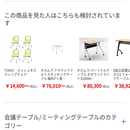
この商品を見た人はこちらも検討されていま
す
TOKIO メッシュネス
オカムラ アクティアア
オカムラ パーソナルテ
【組立設置込
ティングチェア
ルトスタッキングテー
ーブル ネオウッドライ
ネロ2 フ
ブル 幅967×奥…
ト 8180NC…
グテーブル
￥14,600～
￥76,010～
￥80,300
￥38,9
（税込）
（税込）
（税込）
会議テーブル/ミーティングテーブルのカテ
ゴリー