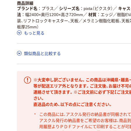
商品詳細
ブランド名
プラス
／
シリーズ名
pixta（ピクスタ）
／
キャス
法
幅2400×奥行1200×高さ720mm
／
材質
エッジ／樹脂EV
装、リフトロックキャスター、天板／メラミン樹脂化粧板、天板
板厚25mm）
もっと見る
類似商品と比較する
※大変申し訳ございません。この商品は沖縄県・離島
等が配送エリア外となります。ご注文後、お届け不可
連絡させて頂きます。※ご注文前に必ず下記【ご注文
さい。
直送品のため、以下の点にご注意ください。
この商品には、アスクル発行の納品書が同梱され
アスクル発行の納品書をご希望のお客様は、商品到
用履歴よりＰＤＦファイルにて印刷することが可