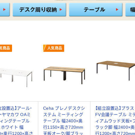
気商品
人気商品
立設置込】アール・
Ceha プレノデスクシ
【組立設置込】プラス
・ヤマカワ OAミ
ステム ミーティング
FV会議テーブル ミ
ィングテーブル
テーブル 幅2400×奥
ィアムウッド天板×
 ホワイト 幅
行1150×高さ720mm
ラック脚 幅2400×奥
0×奥行1200×高さ
天板オーク/脚ブラッ
行1200×高さ720m