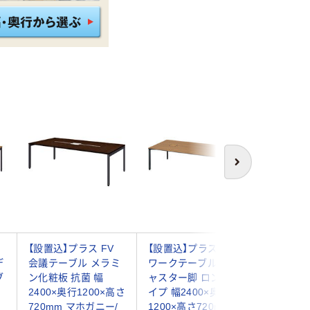
次へ
【設置込】プラス FV
【設置込】プラス pixta
【組立設
デ
会議テーブル メラミ
ワークテーブル アジ
ワークフ
ブ
ン化粧板 抗菌 幅
ャスター脚 ロングタ
ンダード
2400×奥行1200×高さ
イプ 幅2400×奥行
スター 幅
m
720mm マホガニー/
1200×高さ720mm ミ
1200×高