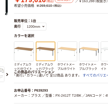
／￥163,288（税抜き）
（税込）
希望小売価格
￥269,610
（税込）
販売単位：1台
奥行
カラーを選択
ミディアムウ
ミディアムウ
ホワイトメー
ホワイトメー
ホワ
ッド/ホワイト
ッド/ブラック
プル/ホワイト
プル/ブラック
イト
この商品のバリエーション
「奥行」「カラー」違いで 全12商品 あります。
すべてのバリエ
お申込番号：P639293
メーカー：プラス
／型番：PX-2412T T2/BK
／JANコード：454