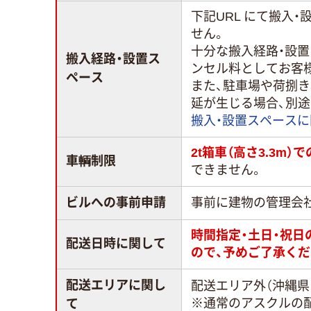
下記URL にて搬入
せん。
十分な搬入経路・設
搬入経路・設置ス
ンセル料としてお客
ペース
また、駐車場や荷捌
延が生じる場合、別
搬入・設置スペース
2t箱車（高さ3.3m
車輌制限
できません。
ビルへの事前申請
事前に建物の管理会
時間指定・土日・祝
配送日時に関して
ので、予めご了承くだ
配送エリアに関し
配送エリア外（沖縄県
※通常のアスクルの
て