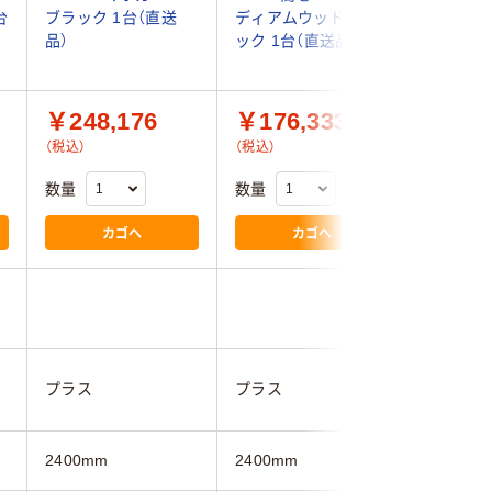
台
ブラック 1台（直送
ディアムウッド/ブラ
ワイト/ブ
品）
ック 1台（直送品）
（直送品）
￥248,176
￥176,333
￥157
（税込）
（税込）
（税込）
数量
数量
数量
カゴへ
カゴへ
プラス
プラス
コクヨ
2400mm
2400mm
2400mm