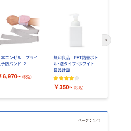
次のスライド
日本エンゼル プライ
無印良品 PET詰替ボト
SEGUFI
ム予防バンド_2
ル・泡タイプ・ホワイト
ス 全身用P
良品計画
7610
￥6,970~
（税込）
￥103,4
￥350~
（税込）
ページ：
1
／
2