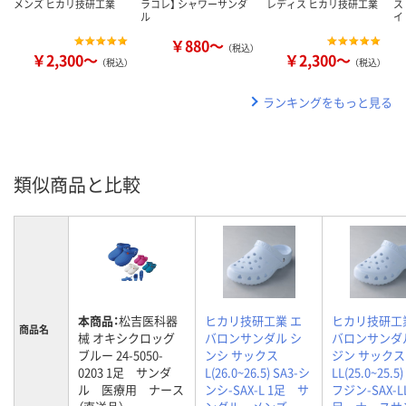
メンズ ヒカリ技研工業
ラコレ】 シャワーサンダ
レディス ヒカリ技研工業
ス
ル
イ
￥880～
（税込）
￥2,300～
￥2,300～
（税込）
（税込）
ランキングをもっと見る
類似商品と比較
本商品：
松吉医科器
ヒカリ技研工業 エ
ヒカリ技研工
商品名
械 オキシクロッグ
バロンサンダル シ
バロンサンダ
ブルー 24-5050-
ンシ サックス
ジン サックス
0203 1足 サンダ
L(26.0~26.5) SA3-シ
LL(25.0~25.5)
ル 医療用 ナース
ンシ-SAX-L 1足 サ
フジン-SAX-LL