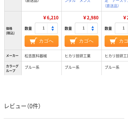
（直送品）
ンダル メンズ
足 ナースサ
（直送品）
￥6,210
￥2,980
￥2
数量
数量
数量
価格
(税込)
カゴへ
カゴへ
カ
松吉医科器械
ヒカリ技研工業
ヒカリ技研工
メーカー
カラーグ
ブルー系
ブルー系
ブルー系
ループ
レビュー（0件）