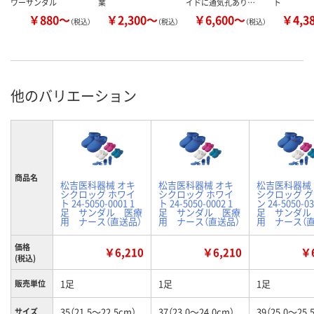
ワーサンダル
業
イドに通気孔あり…
ト
￥880～
￥2,300～
￥6,600～
￥4,3
（税込）
（税込）
（税込）
他のバリエーション
商品名
松吉医科器械 オキ
松吉医科器械 オキ
松吉医科器械
シクロッグ ホワイ
シクロッグ ホワイ
シクロッグ 
ト 24-5050-0001 1
ト 24-5050-0002 1
ン 24-5050-03
足 サンダル 医療
足 サンダル 医療
足 サンダル
用 ナース（直送品）
用 ナース（直送品）
用 ナース（直
価格
￥6,210
￥6,210
￥6
(税込)
1足
1足
1足
販売単位
35（21.5～22.5cm）
37（23.0～24.0cm）
39（25.0～25.
サイズ