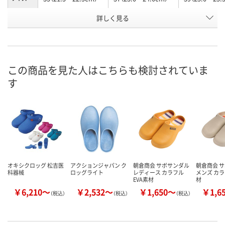
詳しく見る
ホワイト
ホワイト
グリーン
カラー
お申込番
E339775
E339774
E339674
号
あり
あり
あり
在庫
この商品を見た人はこちらも検討されていま
す
8月24日（月）
8月24日（月）
8月24日（月）
お届け日
数量
数量
数量
カゴへ
カゴへ
カ
オキシクロッグ 松吉医
アクションジャパン ク
朝倉商会 サボサンダル
朝倉商会 
科器械
ロッグライト
レディース カラフル
メンズ カラ
EVA素材
材
￥6,210～
￥2,532～
￥1,650～
￥1,6
（税込）
（税込）
（税込）