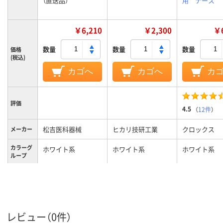
（直送品）
用 ナース
￥6,210
￥2,300
￥6
数量
数量
数量
価格
(税込)
カゴへ
カゴへ
カ
評価
4.5
（
12件
）
松吉医科器械
ヒカリ技研工業
クロックス
メーカー
カラーグ
ホワイト系
ホワイト系
ホワイト系
ループ
レビュー（0件）