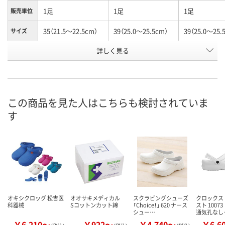
1足
1足
1足
販売単位
35（21.5～22.5cm）
39（25.0～25.5cm）
39（25.0～25.
サイズ
詳しく見る
ホワイト
グリーン
ブルー
カラー
お申込番
E339775
E339674
E339671
号
あり
あり
あり
在庫
この商品を見た人はこちらも検討されていま
す
8月24日（月）
8月24日（月）
8月24日（月）
お届け日
数量
数量
数量
カゴへ
カゴへ
カ
オキシクロッグ 松吉医
オオサキメディカル
スクラビングシューズ
クロックス
科器械
Sコットンカット綿
「Choice！」 620 ナース
スト 1007
シュー…
通気孔なし
￥6,210～
￥922～
￥4,740～
￥6,6