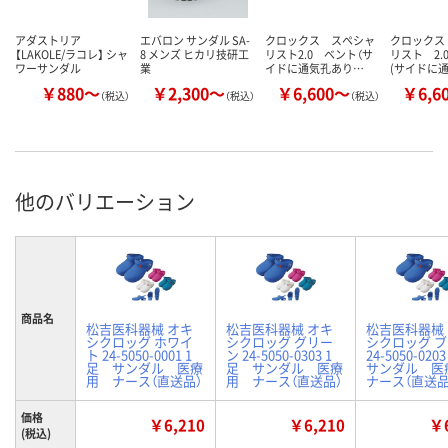
アダストリア
エバロン サンダル SA-
クロックス スペシャ
クロックス
【LAKOLE/ラコレ】 シャ
8 メンズ ヒカリ技研工
リスト2.0 ベント（サ
リスト 2.
ワーサンダル
業
イドに通気孔あり…
(サイドに
￥880～
￥2,300～
￥6,600～
￥6,6
（税込）
（税込）
（税込）
他のバリエーション
商品名
松吉医科器械 オキ
松吉医科器械 オキ
松吉医科器械
シクロッグ ホワイ
シクロッグ グリー
シクロッグ 
ト 24-5050-0001 1
ン 24-5050-0303 1
24-5050-02
足 サンダル 医療
足 サンダル 医療
サンダル 
用 ナース（直送品）
用 ナース（直送品）
ナース（直送品
価格
￥6,210
￥6,210
￥6
(税込)