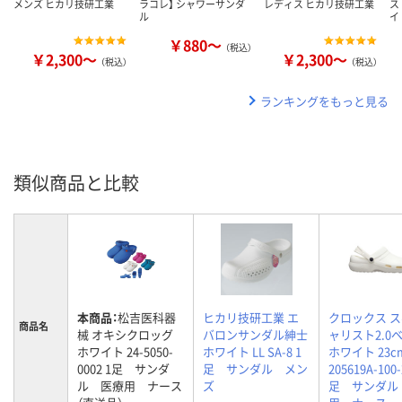
メンズ ヒカリ技研工業
ラコレ】 シャワーサンダ
レディス ヒカリ技研工業
ス
ル
イ
￥880～
（税込）
￥2,300～
￥2,300～
（税込）
（税込）
ランキングをもっと見る
類似商品と比較
本商品：
松吉医科器
ヒカリ技研工業 エ
クロックス 
商品名
械 オキシクロッグ
バロンサンダル紳士
ャリスト2.0
ホワイト 24-5050-
ホワイト LL SA-8 1
ホワイト 23c
0002 1足 サンダ
足 サンダル メン
205619A-100-
ル 医療用 ナース
ズ
足 サンダル