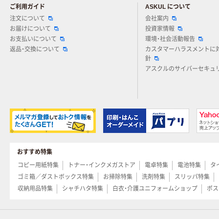
ご利用ガイド
ASKUL について
注文について
会社案内
お届けについて
投資家情報
お支払いについて
環境・社会活動報告
返品・交換について
カスタマーハラスメントに
針
アスクルのサイバーセキュ
おすすめ特集
コピー用紙特集
トナー・インクメガストア
電卓特集
電池特集
タ
ゴミ箱／ダストボックス特集
お掃除特集
洗剤特集
スリッパ特集
収納用品特集
シャチハタ特集
白衣・介護ユニフォームショップ
ポス