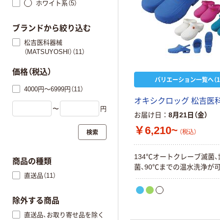
ホワイト系（5）
ブランドから絞り込む
松吉医科器械
（MATSUYOSHI）（11）
価格（税込）
バリエーション一覧へ（1
4000円～6999円（11）
オキシクロッグ 松吉医
〜
円
お届け日
8月21日（金）
￥6,210~
検索
（税込）
134℃オートクレーブ滅菌
商品の種類
菌、90℃までの温水洗浄が
直送品（11）
除外する商品
直送品、お取り寄せ品を除く