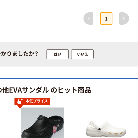
前へ
次へ
1
つかりましたか？
はい
いいえ
他EVAサンダル のヒット商品
本気プライス