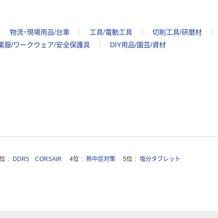
物流・現場用品/台車
工具/電動工具
切削工具/研磨材
業服/ワークウェア/安全保護具
DIY用品/園芸/資材
3位
DDR5 CORSAIR
4位
熱中症対策
5位
塩分タブレット