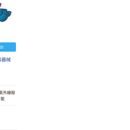
1）
科器械
、紫外線殺
可能