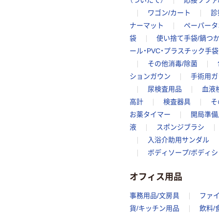
（ついたて）
応接ソファ
ワゴン/カート
診
ナーマット
ペーパータ
袋
使い捨て手袋/鍋つ
ール・PVC・プラスチック手袋
その他消毒/除菌
ションガウン
手術用ガ
尿検査用品
血液
高計
検査器具
そ
お薬タイマー
開局準備
液
スポンジブラシ
入浴介助用サンダル
ボディソープ/ボディシ
オフィス用品
事務用品/文房具
ファ
貨/キッチン用品
飲料/