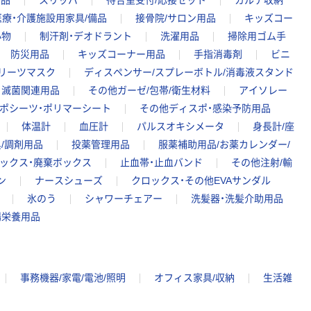
備品
スリッパ
待合室受付/応接セット
カルテ収納
療・介護施設用家具/備品
接骨院/サロン用品
キッズコー
小物
制汗剤・デオドラント
洗濯用品
掃除用ゴム手
防災用品
キッズコーナー用品
手指消毒剤
ビニ
リーツマスク
ディスペンサー/スプレーボトル/消毒液スタンド
滅菌関連用品
その他ガーゼ/包帯/衛生材料
アイソレー
ポシーツ・ポリマーシート
その他ディスポ・感染予防用品
体温計
血圧計
パルスオキシメータ
身長計/座
/調剤用品
投薬管理用品
服薬補助用品/お薬カレンダー/
ックス・廃棄ボックス
止血帯・止血バンド
その他注射/輸
ン
ナースシューズ
クロックス・その他EVAサンダル
氷のう
シャワーチェアー
洗髪器・洗髪介助用品
腸栄養用品
事務機器/家電/電池/照明
オフィス家具/収納
生活雑