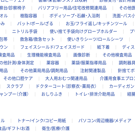
/ロビーチェア
書庫/保管庫/システム収納
診療受付・会計用
察台/診察椅子
バリアフリー用品/住宅改修関連用品
その他医
オル
樹脂容器
ボディソープ・石鹸・入浴剤
洗面・バス
かみ
バット/ボール/ざる
お玉/フライ返し/キッチンツール
ニトリル手袋
使い捨て手袋向けグローブホルダー
プ
包帯
救急箱/救急セット
使いきりシーツ/ロールシーツ
ウン
フェイスシールド/フェイスガード
紙下着
ディス
検査用品
生理機能検査用品
画像診断
その他検査用品
の他計測/身体測定
薬容器
薬袋/服薬指導用品
調剤器具
用品
その他薬局用品/調剤用品
注射関連製品
針捨てボ
その他口腔ケア
大人用おむつ関連用品
介護用食事エプロ
スクラブ
ドクターコート（診察衣・薬局衣）
カーディガン
ャンプー（介護）
おしりふき
トイレ・排泄介助用品
経
イル
トナー/インク/コピー用紙
パソコン/周辺機器/メディア
食品/ギフト/お酒
衛生/医療/介護