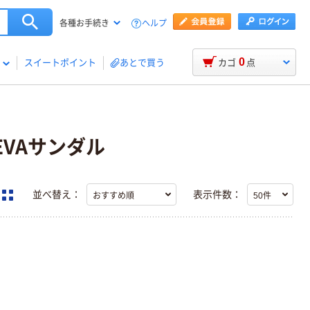
ヘルプ
各種お手続き
0
スイートポイント
あとで買う
カゴ
点
EVAサンダル
並べ替え：
表示件数：