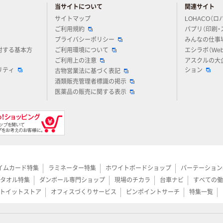
当サイトについて
関連サイト
アスクルについてお気軽にご質問ください
サイトマップ
LOHACO（ロ
ご利用規約
パプリ（印刷・
プライバシーポリシー
みんなの仕事
対する基本方
ご利用環境について
エシラボ（We
ご利用上の注意
アスクルの大
リティ
ション
古物営業法に基づく表記
酒類販売管理者標識の掲示
医薬品の販売に関する表示
イムカード特集
ラミネーター特集
ホワイトボードショップ
パーテーション
タオル特集
ダンボール専門ショップ
現場のチカラ
台車ナビ
すべての働
トイットストア
オフィスづくりサービス
ピンポイントサーチ
特集一覧