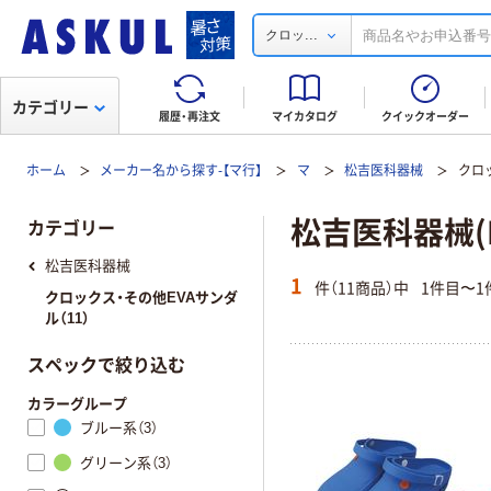
...
クロッ
カテゴリー
履歴・再注文
マイカタログ
クイックオーダー
ホーム
メーカー名から探す-【マ行】
マ
松吉医科器械
クロ
松吉医科器械(M
カテゴリー
松吉医科器械
1
件（11商品）中
1件目〜1
クロックス・その他EVAサンダ
ル（11）
スペックで絞り込む
カラーグループ
ブルー系（3）
グリーン系（3）