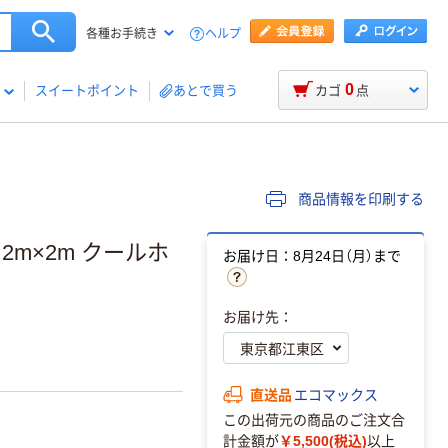
ヘルプ
各種お手続き
0
スイートポイント
あとで買う
カゴ
点
商品情報を印刷する
2m×2m クールホ
お届け日：8月24日（月）まで
お届け先：
直送品
エコマックス
この出荷元の商品のご注文合
計金額が
￥5,500(税込)
以上