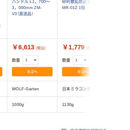
ハンドル L1，700～
砂利散乱防止液 1kg
かご #2
3，000mm ZM-
MR-012 1個
564441
V3（直送品）
個入）（直
本
￥6,613
￥1,779
￥38,
（税込）
（税込）
数量
数量
数量
カゴへ
カゴへ
WOLF-Garten
日本ミラコン産業
アロン化
1000g
1130g
1kg