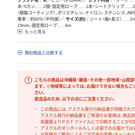
本・Sカン……2個・固定用ロープ……1本・シートクリップ……
（樹脂コーティング）、ポリエチレン、ナイロン、ステンレス、AB
果率：約60％（平均値）
／
サイズ(約)
シート（幅×長さ）……2
19mm、固定用ロープ……6m
もっと見る
類似商品と比較する
こちらの商品は沖縄県・離島・その他一部地域・山間
ます。※地域等によっては、お届けできない場合もご
さい。
直送品のため、以下の点にご注意ください。
この商品には、アスクル発行の納品書が同梱され
アスクル発行の納品書をご希望のお客様は、商品到
用履歴よりＰＤＦファイルにて印刷することが可
アスクルのダンボールもしくは袋でのお届けでは
お客様のご都合によるご注文後の変更・キャンセル