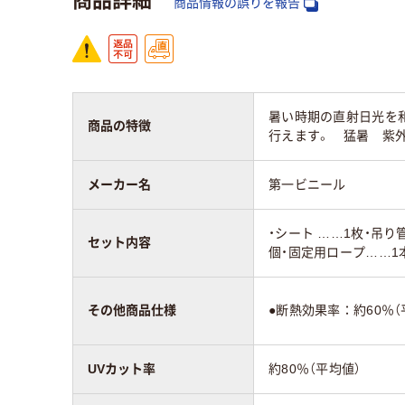
商品情報の誤りを報告
暑い時期の直射日光を
商品の特徴
行えます。 猛暑 紫
メーカー名
第一ビニール
・シート ……1枚・吊り
セット内容
個・固定用ロープ……1
その他商品仕様
●断熱効果率：約60％（
UVカット率
約80％（平均値）