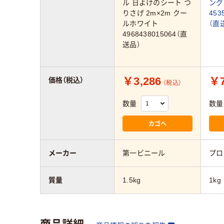
ル 日よけのシート つ
ング
りさげ 2m×2m クー
453
ルホワイト
（直
4968438015064（直
送品）
￥3,286
￥7
価格（税込）
（税込）
数量
数量
カゴへ
メーカー
第一ビニール
プロ
質量
1.5kg
1kg
商品詳細