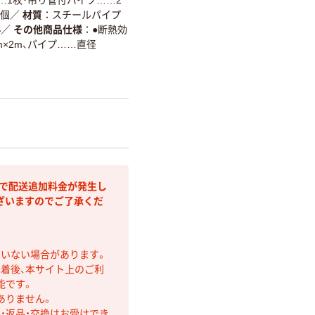
2個
／
材質
スチールパイプ
S
／
その他商品仕様
●断熱効
m×2m、パイプ……直径
部で配送追加料金が発生し
ざいますのでご了承くだ
ていない場合があります。
着後、本サイト上のご利
能です。
ありません。
・返品・交換はお受けでき