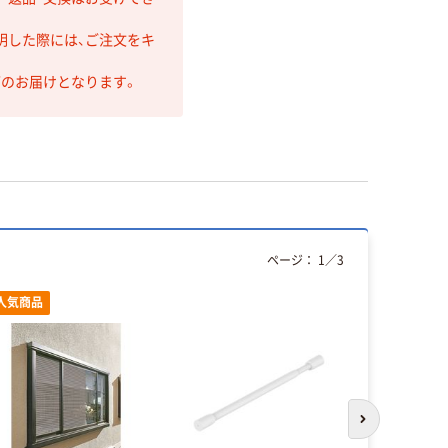
明した際には、ご注文をキ
第のお届けとなります。
ページ：
1
／
3
人気商品
次のスライド