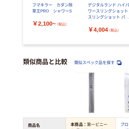
フマキラー カダン除
デジタルランド ハイ
草王PRO シャワーS
ワースリングショット
スリングショット パ
￥2,100~
ンコ ハイパワー 害鳥
（税込）
￥4,004
対策 DL-80221 1個（直
（税込）
送品）
類似商品と比較
類似スペック品を探す
本商品：
第一ビニー
プロ
商品名