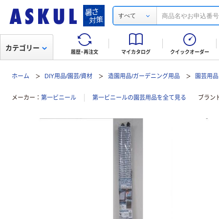
すべて
カテゴリー
履歴・再注文
マイカタログ
クイックオーダー
ホーム
DIY用品/園芸/資材
造園用品/ガーデニング用品
園芸用品
メーカー
第一ビニール
第一ビニールの園芸用品を全て見る
ブラン