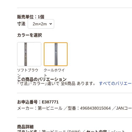
販売単位：1個
寸法
カラーを選択
ソフトブラウ
クールホワイ
ン
ト
この商品のバリエーション
「寸法」「カラー」違いで 全6商品 あります。
すべてのバリエー
お申込番号：E387771
メーカー：第一ビニール
／型番：4968438015064
／JANコード
商品詳細
ブランド名
第一ビニール（DAIM）
／
セット内容
・シート 