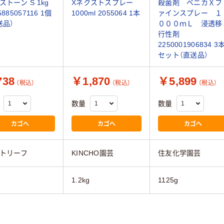
ストーン S 1kg
Xネクストスプレー
殺菌剤 ベニカＸフ
5885057116 1個
1000ml 2055064 1本
ァインスプレー １
送品）
０００ｍＬ 浸透移
行性剤
2250001906834 3
セット（直送品）
38
￥1,870
￥5,899
（税込）
（税込）
（税込）
数量
数量
カゴへ
カゴへ
カゴへ
トリーフ
KINCHO園芸
住友化学園芸
1.2kg
1125g