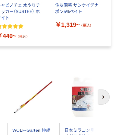
キャビノチェ 水やりチ
住友園芸 サンケイデナ
ダイオ化成
ッカー（SUSTEE） ホ
ポン5%ベイト
遮光率75％
ワイト
￥1,319~
￥2,273
（税込）
￥440~
（税込）
次へ
WOLF-Garten 伸縮
日本ミラコン産業 小
アロン化