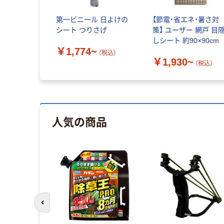
眼入 カラー
第一ビニール 日よけの
【節電・省エネ・暑さ対
タイプ
シート つりさげ
策】 ユーザー 網戸 目
しシート 約90×90cm
~
￥1,774~
（税込）
（税込）
￥1,930~
（税込）
人気の商品
前のスライドへ