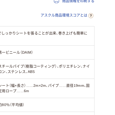
商品情報を印刷する
アスクル商品環境スコアとは
でしっかりシートを張ることが出来、巻き上げも簡単に
第一ビニール（DAIM）
スチールパイプ（樹脂コーティング）、ポリエチレン、ナイ
ロン、ステンレス、ABS
シート（幅×長さ）……2m×2m、パイプ……直径19mm、固
定用ロープ……6m
約80％（平均値）