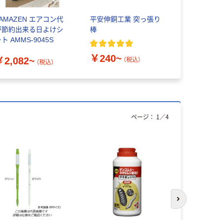
YAMAZEN エアコン代
平安伸銅工業 突っ張り
明和グラビ
が節約出来る日よけシ
棒
ミアム） 
ト AMMS-9045S
HP2
￥240~
￥2,082~
￥3,060
（税込）
（税込）
ページ：
1
／
4
次のスライド