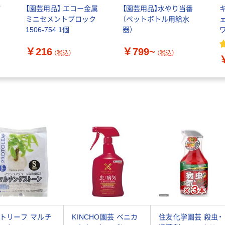
パ
【園芸用品】 エコー金属
【園芸用品】水やり当番
ミニセメントブロック
（ペットボトル用給水
ェ
チ
1506-754 1個
器）
獣
￥216
￥799~
（税込）
（税込）
トリーフ マルチ
KINCHO園芸 ベニカ
住友化学園芸 殺虫・