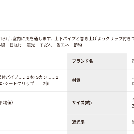
和らげ、室内に風を通します。上下パイプと巻き上げようクリップ付き
外線 日除け 遮光 すだれ 省エネ 節約
ブランド名
管付パイプ……2本・Sカン……2
材質
本・シートクリップ……2個
平均値）
サイズ(約)
遮光率