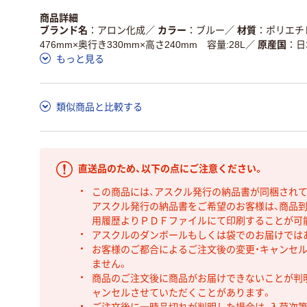
商品詳細
ブランド名
アロン化成
／
カラー
ブルー
／
材質
ポリエチ
476mm×奥行き330mm×高さ240mm 容量:28L
／
原産国
日
もっと見る
類似商品と比較する
直送品のため、以下の点にご注意ください。
この商品には、アスクル発行の納品書が同梱され
アスクル発行の納品書をご希望のお客様は、商品到
用履歴よりＰＤＦファイルにて印刷することが可
アスクルのダンボールもしくは袋でのお届けでは
お客様のご都合によるご注文後の変更・キャンセル
ません。
商品のご注文後に商品がお届けできないことが判
ャンセルさせていただくことがあります。
ご注文後に一時品切れが判明した場合は、入荷次