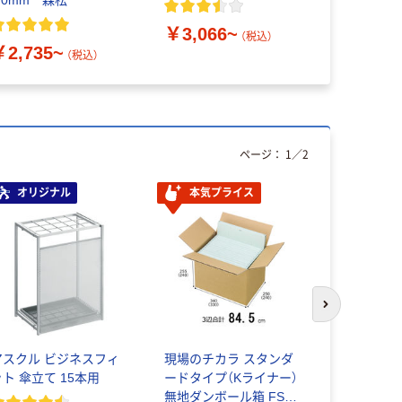
07210MILD
￥3,066~
￥4,939
0193（直送
（税込）
￥2,735~
（税込）
ページ：
1
／
2
オリジナル
本気プライス
次のスライド
アスクル ビジネスフィ
現場のチカラ スタンダ
キュキュッ
ット 傘立て 15本用
ードタイプ（Kライナー）
剤 食器洗剤
無地ダンボール箱 FSC