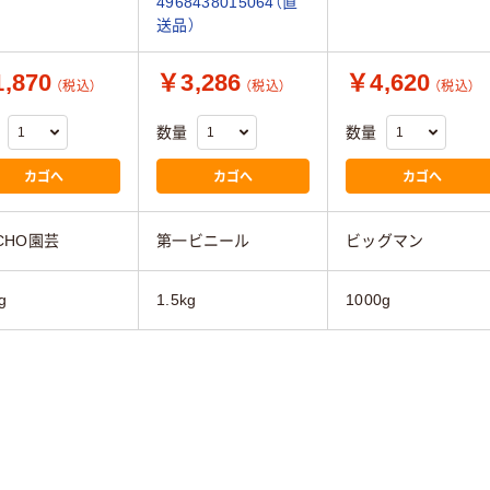
4968438015064（直
送品）
,870
￥3,286
￥4,620
（税込）
（税込）
（税込）
数量
数量
カゴへ
カゴへ
カゴへ
NCHO園芸
第一ビニール
ビッグマン
g
1.5kg
1000g