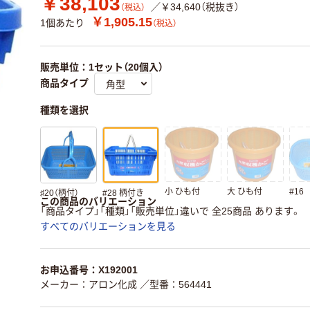
￥38,103
／￥34,640（税抜き）
（税込）
￥1,905.15
1個あたり
（税込）
販売単位：1セット（20個入）
商品タイプ
種類を選択
小 ひも付
大 ひも付
#16
♯20（柄付）
#28 柄付き
この商品のバリエーション
「商品タイプ」「種類」「販売単位」違いで 全25商品 あります。
すべてのバリエーションを見る
お申込番号：X192001
メーカー：アロン化成
／型番：564441