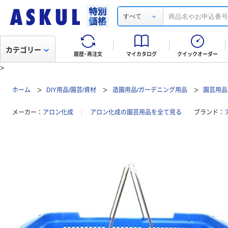
すべて
カテゴリー
履歴・再注文
マイカタログ
クイックオーダー
>
ホーム
DIY用品/園芸/資材
造園用品/ガーデニング用品
園芸用品
メーカー
アロン化成
アロン化成の園芸用品を全て見る
ブランド