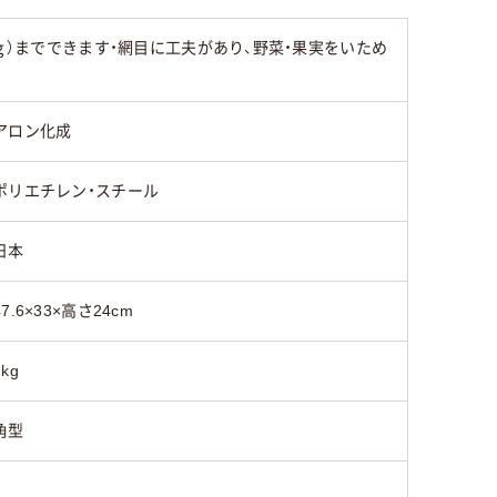
ｇ）までできます・網目に工夫があり、野菜・果実をいため
アロン化成
ポリエチレン・スチール
日本
47.6×33×高さ24cm
1kg
角型