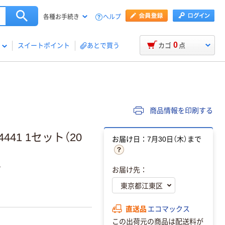
ヘルプ
各種お手続き
0
スイートポイント
あとで買う
カゴ
点
商品情報を印刷する
441 1セット（20
お届け日：7月30日（木）まで
す
お届け先：
直送品
エコマックス
この出荷元の商品は配送料が