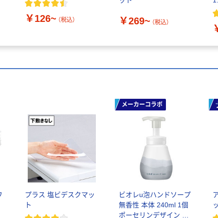
￥126~
￥269~
（税込）
（税込）
メーカーコラボ
ワ
プラス 塩ビデスクマッ
ビオレu泡ハンドソープ
ト
無香性 本体 240ml 1個
ポーセリンデザイン 花