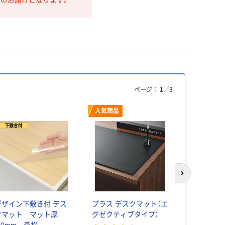
ページ：
1
／
3
人気商品
次のスライド
デザイン下敷き付 デス
プラス デスクマット（エ
前田道路 
クマット マット厚
グゼクティブタイプ）
材 マイル
1.0mm 森松
(13mm)20