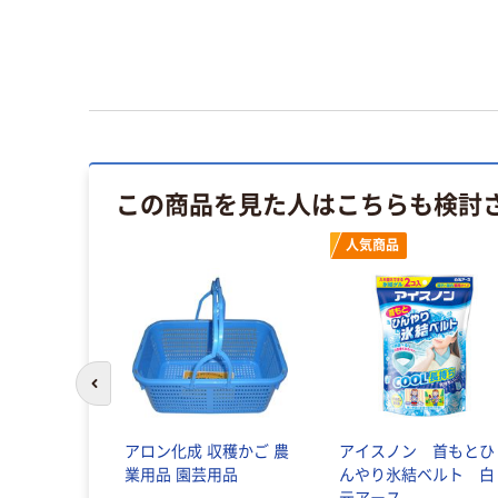
この商品を見た人はこちらも検討
人気商品
前のスライドへ
アロン化成 収穫かご 農
アイスノン 首もとひ
業用品 園芸用品
んやり氷結ベルト 白
元アース