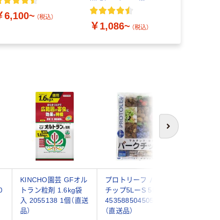
認証 オリジナル
￥6,100~
￥182~
（税込）
￥1,086~
（税込）
次へ
ン
KINCHO園芸 GFオル
プロトリーフ バーク
WOLF-G
0
トラン粒剤 1.6kg袋
チップ5LーS 5LーS
ハンドル 
入 2055138 1個（直送
4535885045052 1個
3，000m
品）
（直送品）
V3（直送