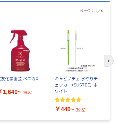
ページ：
1
／
4
次のスライド
住友化学園芸 ベニカX
キャビノチェ 水やりチ
ダイオ化成
ェッカー（SUSTEE） ホ
遮光率75％
￥1,640~
ワイト
（税込）
￥2,273
￥440~
（税込）