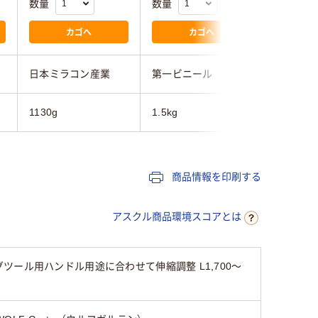
数量
数量
数量
カゴへ
カゴへ
日本ミラコン産業
第一ビニール
アロン化
1130g
1.5kg
1kg
商品情報を印刷する
アスクル商品環境スコアとは
ール用ハンドル用途に合わせて伸縮調整 L1,700～