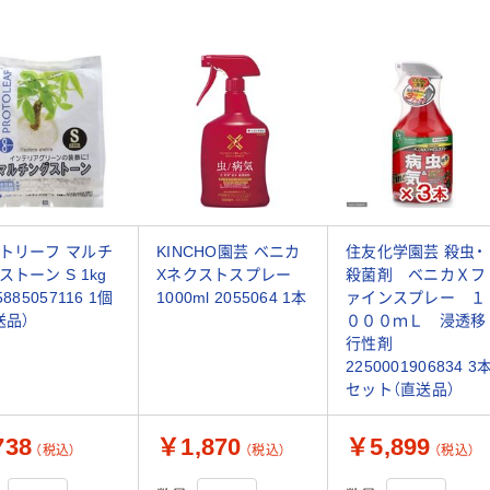
トリーフ マルチ
KINCHO園芸 ベニカ
住友化学園芸 殺虫・
ストーン S 1kg
Xネクストスプレー
殺菌剤 ベニカＸフ
5885057116 1個
1000ml 2055064 1本
ァインスプレー １
送品）
０００ｍＬ 浸透移
行性剤
2250001906834 3
セット（直送品）
38
￥1,870
￥5,899
（税込）
（税込）
（税込）