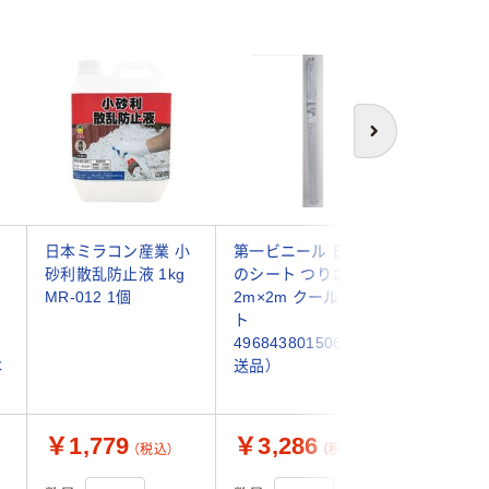
次へ
日本ミラコン産業 小
第一ビニール 日よけ
アロン化
砂利散乱防止液 1kg
のシート つりさげ
かご #2
MR-012 1個
2m×2m クールホワイ
564441
ト
個入）（直
4968438015064（直
本
送品）
￥1,779
￥3,286
￥38,
（税込）
（税込）