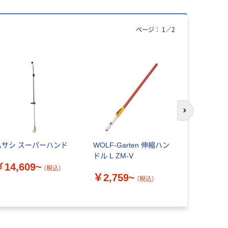
ページ：
1
／
2
次のスライド
ムサシ スーパーハンド
WOLF-Garten 伸縮ハン
ドリックス
ドル L ZM-V
ン 吸音集
￥14,609~
ンド 卓上型
（税込）
￥2,759~
行605×高さ
（税込）
￥35,17