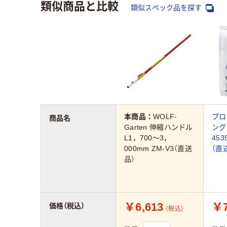
類似商品と比較
類似スペック品を探す
本商品：
WOLF-
プロ
商品名
Garten 伸縮ハンドル
ング
L1，700～3，
453
000mm ZM-V3（直送
（直
品）
￥6,613
￥7
価格（税込）
（税込）