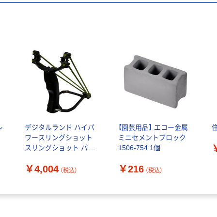
レ
デジタルランド ハイパ
【園芸用品】 エコー金属
ワースリングショット
ミニセメントブロック
スリングショット パチ
1506-754 1個
ンコ ハイパワー 害鳥獣
￥4,004
￥216
対策 DL-80221 1個（直
（税込）
（税込）
送品）