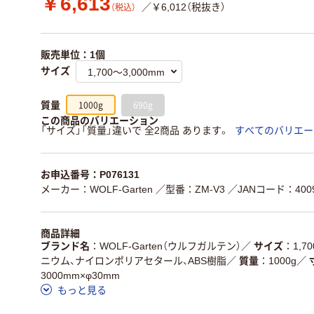
￥6,613
／￥6,012（税抜き）
（税込）
販売単位：1個
サイズ
1000g
690g
質量
この商品のバリエーション
「サイズ」「質量」違いで 全2商品 あります。
すべてのバリエー
お申込番号：P076131
メーカー：WOLF-Garten
／型番：ZM-V3
／JANコード：4009
商品詳細
ブランド名
WOLF-Garten（ウルフガルテン）
／
サイズ
1,7
ニウム、ナイロンポリアセタール、ABS樹脂
／
質量
1000g
／
3000mm×φ30mm
もっと見る