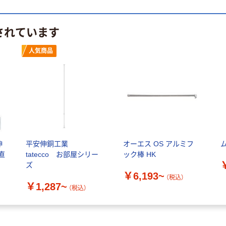
されています
人気商品
伸
平安伸銅工業
オーエス OS アルミフ
（直
tatecco お部屋シリー
ック棒 HK
ズ
￥6,193~
（税込）
￥1,287~
（税込）