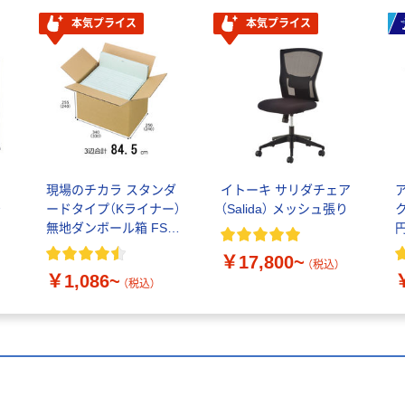
本気プライス
本気プライス
ド
現場のチカラ スタンダ
イトーキ サリダチェア
予
ードタイプ（Kライナー）
（Salida） メッシュ張り
無地ダンボール箱 FSC
認証 オリジナル
￥17,800~
（税込）
￥1,086~
（税込）