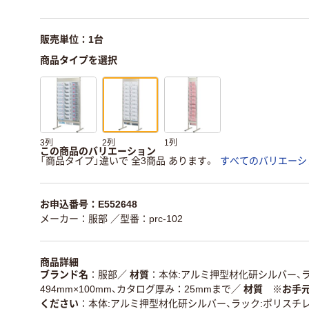
販売単位：1台
商品タイプを選択
3列
2列
1列
この商品のバリエーション
「商品タイプ」違いで 全3商品 あります。
すべてのバリエーシ
お申込番号：E552648
メーカー：服部
／型番：prc-102
商品詳細
ブランド名
服部
／
材質
本体:アルミ押型材化研シルバー、
494mm×100mm、カタログ厚み：25mmまで
／
材質 ※お手
ください
本体:アルミ押型材化研シルバー、ラック:ポリスチレン、