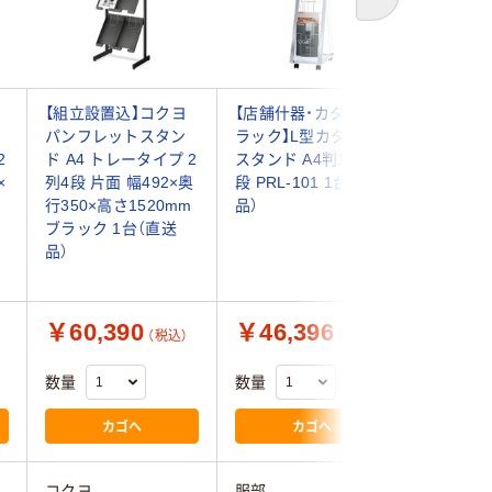
次へ
【組立設置込】コクヨ
【店舗什器・カタログ
【店舗什
パンフレットスタン
ラック】L型カタログ
ラック】
2
ド A4 トレータイプ 2
スタンド A4判1列10
ログスタン
×
列4段 片面 幅492×奥
段 PRL-101 1台（直送
434 1台
行350×高さ1520mm
品）
ブラック 1台（直送
品）
￥60,390
￥46,396
￥84,
（税込）
（税込）
数量
数量
数量
カゴへ
カゴへ
コクヨ
服部
服部