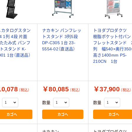
A カタログスタン
ナカキン パンフレッ
トヨダプロダクツ
4 1列 4段 片面
トスタンド 3列5段
樹脂ポケット付パン
たたみ式 パンフ
DP-C305 1台 23-
フレットスタンド 
トスタンド K-
5554-02（直送品）
列 幅540×奥行350
001 1台（直送品）
高さ1400mm PS-
210CN 1台
0,078
￥80,085
￥37,900
（税込）
（税込）
（税込）
数量
数量
カゴへ
カゴへ
カゴへ
A
ナカキン
トヨダプロダクツ