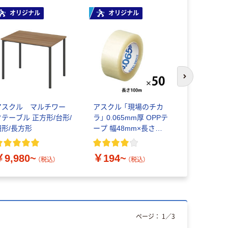
オリジナル
オリジナル
本気プ
次のスライド
アスクル マルチワー
アスクル 「現場のチカ
ウェット
クテーブル 正方形/台形/
ラ」 0.065mm厚 OPPテ
除菌シート【
円形/長方形
ープ 幅48mm×長さ
枚入】除菌
50m・100m
ールタオル
去用 大王
￥9,980~
￥194~
￥260~
（税込）
（税込）
ページ：
1
／
3