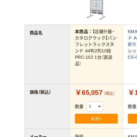
本商品：
【店舗什器・
KM
商品名
カタログラック】パン
ド A
フレットラックスタ
折り
ンド A4判2列10段
レッ
PRC-102 1台（直送
CS-
品）
￥65,057
￥1
価格（税込）
（税込）
数量
数量
カゴへ
メーカー
服部
KM