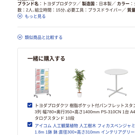
ブランド名
トヨダプロダクツ
／
製造国
日本製
／
カラー
数：2人、組立時間：15分、必要工具：プラスドライバー
／
質
もっと見る
類似商品と比較する
一緒に購入する
トヨダプロダクツ 樹脂ポケット付パンフレットスタ
3列 幅780×奥行350×高さ1400mm PS-310CN 1台 A
タログスタンド 10段
アイコム 人工観葉植物 人工樹木 フィカスベンジャ
1.8m 1鉢 鉢:直径300×高さ310mm インテリアグリ