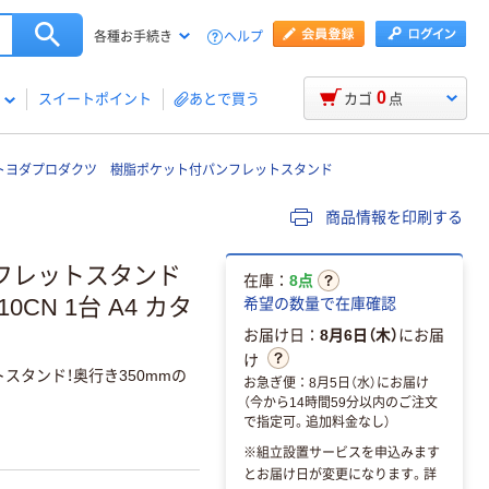
ヘルプ
各種お手続き
0
スイートポイント
あとで買う
カゴ
点
トヨダプロダクツ 樹脂ポケット付パンフレットスタンド
商品情報を印刷する
フレットスタンド
在庫：
8点
10CN 1台 A4 カタ
希望の数量で在庫確認
お届け日：
8月6日（木）
にお届
け
トスタンド！奥行き350mmの
お急ぎ便：8月5日（水）にお届け
（今から14時間59分以内のご注文
で指定可。追加料金なし）
※組立設置サービスを申込みます
とお届け日が変更になります。詳