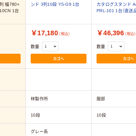
 幅780×
ンド 3列10段 YS-G9 1台
カタログスタンド A
10CN 1台
PRL-101 1台（直送
￥17,180
￥46,396
（税込）
（税込
数量
数量
カゴへ
カゴへ
林製作所
服部
10段
10段
グレー系