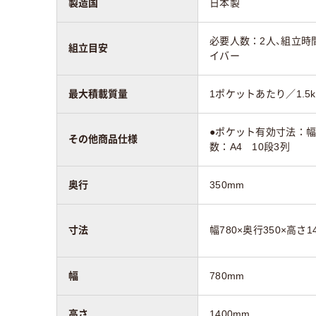
製造国
日本製
必要人数：2人、組立時
組立目安
イバー
最大積載質量
1ポケットあたり／1.5k
●ポケット有効寸法：幅2
その他商品仕様
数：A4 10段3列
奥行
350mm
寸法
幅780×奥行350×高さ1
幅
780mm
高さ
1400mm