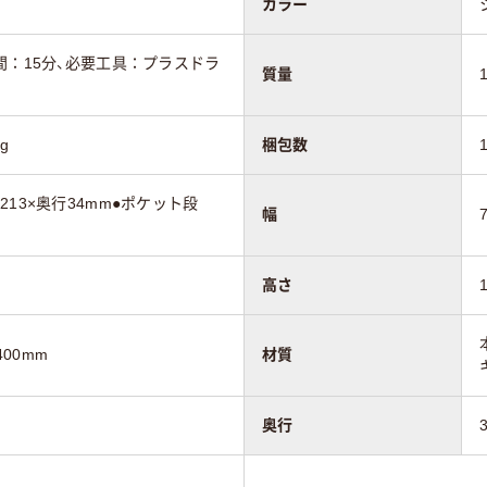
カラー
間：15分、必要工具：プラスドラ
質量
g
梱包数
13×奥行34mm●ポケット段
幅
高さ
400mm
材質
奥行