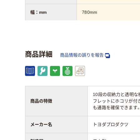
幅：mm
780mm
奥行：mm
350mm
高さ：mm
1400mm
商品詳細
商品情報の誤りを報告
質量
16kg
10段の収納力と透明
商品の特徴
フレットにホコリが付
も通路を確保できます
メーカー名
トヨダプロダクツ