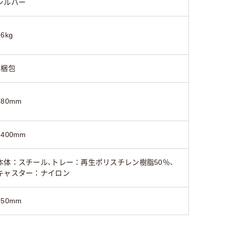
シルバー
16kg
1梱包
780mm
1400mm
本体：スチール、トレー：再生ポリスチレン樹脂50％、
キャスター：ナイロン
350mm